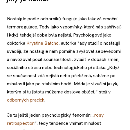
Nostalgie podle odborníků funguje jako taková emoční
termoregulace. Tedy jako vzpomínky, které nás zahřívají,
i když tehdejší doba byla nejistá. Psychologové jako
doktorka
Krystine Batcho
, autorka řady studií o nostalgii,
uvádějí, že nostalgie nám pomáhá zvyšovat sebevědomí
a navozovat pocit sounáležitosti, zvlášť v dobách změn,
sociálního stresu nebo technologického přetlaku. „Když
se současnost zdá nejistá nebo přetížená, saháme po
minulosti jako po stabilním bodě. Móda je vizuální jazyk,
kterým si tu jistotu můžeme doslova obléct,“ stojí v
odborných pracích
.
Je tu ještě jeden psychologický fenomén: „
rosy
retrospection
“, tedy tendence vnímat minulost