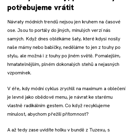
potřebujeme vrátit
Návraty módních trendů nejsou jen kruhem na časové
ose. Jsou to portály do jiných, minulých verzí nás
samých. Když dnes oblékáme šaty, které kdysi nosily
naše mámy nebo babičky, neděláme to jen z touhy po
stylu, ale možná i z touhy po jiném světě. Pomalejším,
hmatatelnějším, plném dokonalých stehů a nejasných
vzpomínek.
V éře, kdy módní cyklus zrychlil na maximum a oblečení
je levné jako obědové menu, je návrat ke starému
vlastně radikálním gestem. Co když recyklujeme
minulost, abychom přežili přítomnost?
A až tedy zase uvidíte holku v bundě z Tuzexu, s