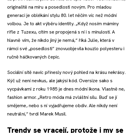
originalitě na míru a posedlosti novým. Pro mladou
generaci je oblékání stylu 80. let něčím víc než módní
volbou. Je to akt výběru identity. „Když nosím máminy
rifle z Tuzexu, cítím se propojená s ní i s minulostí. A
hlavně vím, že nikdo jiný je nemá,“ říká Julie, která v
rámci své „posedlosti“ znovuobjevila kouzlo polyesteru i
ručně háčkovaných čepic.
Sociální sítě navíc přinesly nový pohled na krásu nekrásy.
Kýč už není nevkus, ale jakýsi kód. Oversize sako s
vycpávkami z roku 1985 je dnes módní ikona. Vlastně ne,
fashion armor. „Retro móda má zvláštní sílu. Buď se jí
smějeme, nebo s ní vyjadřujeme obdiv. Ale nikdy není
neutrální,“ tvrdí Marek Musil.
Trendy se vracejí, protože i my se