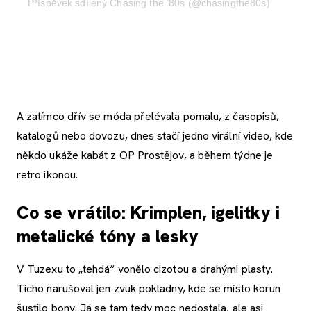
Příspěvek sdílený Chasing the ‘80s (@chasingthe80s)
A zatímco dřív se móda přelévala pomalu, z časopisů,
katalogů nebo dovozu, dnes stačí jedno virální video, kde
někdo ukáže kabát z OP Prostějov, a během týdne je
retro ikonou.
Co se vrátilo: Krimplen, igelitky i
metalické tóny a lesky
V Tuzexu to „tehdá“ vonělo cizotou a drahými plasty.
Ticho narušoval jen zvuk pokladny, kde se místo korun
šustilo bony. Já se tam tedy moc nedostala, ale asi