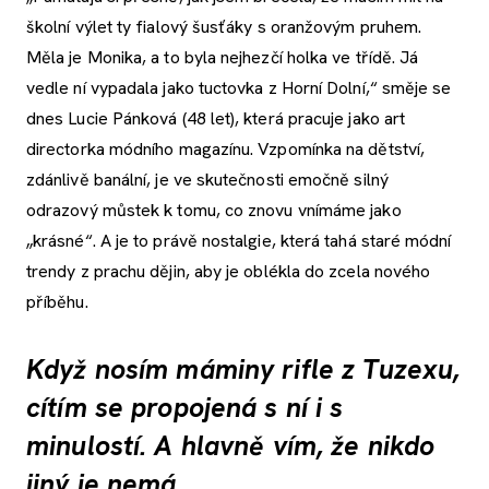
školní výlet ty fialový šusťáky s oranžovým pruhem.
Měla je Monika, a to byla nejhezčí holka ve třídě. Já
vedle ní vypadala jako tuctovka z Horní Dolní,“ směje se
dnes Lucie Pánková (48 let), která pracuje jako art
directorka módního magazínu. Vzpomínka na dětství,
zdánlivě banální, je ve skutečnosti emočně silný
odrazový můstek k tomu, co znovu vnímáme jako
„krásné“. A je to právě nostalgie, která tahá staré módní
trendy z prachu dějin, aby je oblékla do zcela nového
příběhu.
Když nosím máminy rifle z Tuzexu,
cítím se propojená s ní i s
minulostí. A hlavně vím, že nikdo
jiný je nemá.