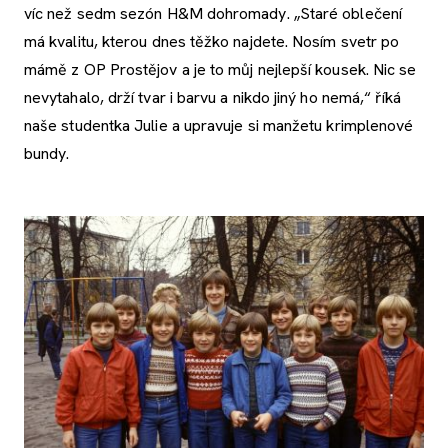
víc než sedm sezón H&M dohromady. „Staré oblečení
má kvalitu, kterou dnes těžko najdete. Nosím svetr po
mámě z OP Prostějov a je to můj nejlepší kousek. Nic se
nevytahalo, drží tvar i barvu a nikdo jiný ho nemá,“ říká
naše studentka Julie a upravuje si manžetu krimplenové
bundy.