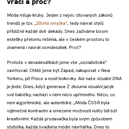
vrací a proč?
Móda miluje kruhy. Jeden z nejvíc citovaných zákonů
trendů je tzv.
„20letá smyčka“
, tedy návrat stylů
přibližně každé dvě dekády. Dnes zažíváme boom
estetiky přelomu milénia, ale v českém prostoru to
znamená i návrat osmdesátek. Proč?
Protože v devadesátkách jsme vše „socialistické“
zavrhovali. Chtěli jsme být Západ, nakupovat v New
Yorkeru, pít Frisco a nosit bokovky. Ale naše vizuální DNA
je jinde. Dnes, když generace Z zkoumá vizuální jazyk
své babičky, nachází v něm něco upřímného. Něco, co
není algoritmické, ale autentické. „Móda ČSSR byla
výjimečně kontrastní a omezené možnosti nutily lidi být
kreativními. Každá prodavačka byla svým způsobem
stylistka, každá švadlena módní návrhářka. Dnes to