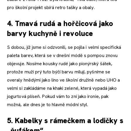
pro školní projekt sbírá retro tašky a obaly.
4. Tmavá rudá a hořčicová jako
barvy kuchyně i revoluce
S dobou, jíž jsme si odzvonili, se pojila i velmi specifická
paleta barev, která se v dnešní módě s pompou znovu
objevuje. Nosíme kousky rudé jako pionýrský šátek,
protože muži prý tuto býčí barvu milují, pyšníme se
overaly hnědými jako lino ve školní družině nebo UHO a
velmi si zakládáme na khaki zelené, která vypadá jako
jogurtová plíseň. Pokud vám to zní jako ironie, pak
možná, ale dnes je to hlavně módní styl.
5. Kabelky s rámečkem a lodičky s
„ňufákem“