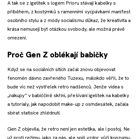
A tak se z igelitek s logem Prioru stávají kabelky s
příběhem, z kostýmků s ramenními vycpávkami manifest
osobního stylu a z módy socialismu důkaz, že kreativita a
krása nemusejí být otázkou svobody, ale možná právě
omezení.
Proč Gen Z oblékají babičky
Když se na sociálních sítích začal znovu objevovat
fenomén dávno zavřeného Tuzexu, málokdo věřil, že to
bude víc než výstřelek retro nadšenců. Jenže videa s
„nákupy“ v babiččině skříni, přešívání igelitek na kabelky
a tutorialy, jak napodobit make-up z osmdesátek, začala
sbírat statisíce zhlédnutí.
Gen Z objevila, že retro není jen estetika, ale i postoj. Ne
už proti režimu, jako za nás, ale spíš vzdor vůči konzumu,