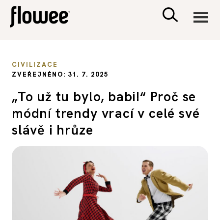
CIVILIZACE
CIVILIZACE
ZVEŘEJNĚNO: 31. 7. 2025
ZDRAVÍ
„To už tu bylo, babi!“ Proč se
módní trendy vrací v celé své
PSYCHOLOGIE
slávě i hrůze
RODINA A DĚTI
SEX A VZTAHY
PORADNA