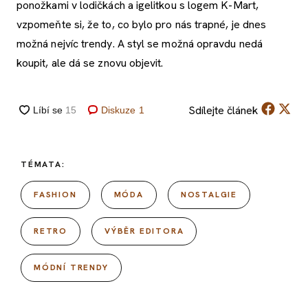
ponožkami v lodičkách a igelitkou s logem K-Mart,
vzpomeňte si, že to, co bylo pro nás trapné, je dnes
možná nejvíc trendy. A styl se možná opravdu nedá
koupit, ale dá se znovu objevit.
Sdílejte
článek
Diskuze
1
TÉMATA:
FASHION
MÓDA
NOSTALGIE
RETRO
VÝBĚR EDITORA
MÓDNÍ TRENDY