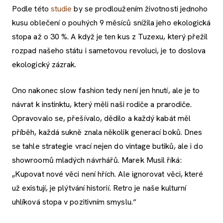
Podle této
studie
by se prodloužením životnosti jednoho
kusu oblečení o pouhých 9 měsíců snížila jeho ekologická
stopa až o 30 %. A když je ten kus z Tuzexu, který přežil
rozpad našeho státu i sametovou revoluci, je to doslova
ekologický zázrak.
Ono nakonec slow fashion tedy není jen hnutí, ale je to
návrat k instinktu, který měli naši rodiče a prarodiče.
Opravovalo se, přešívalo, dědilo a každý kabát měl
příběh, každá sukně znala několik generací boků. Dnes
se tahle strategie vrací nejen do vintage butiků, ale i do
showroomů mladých návrhářů. Marek Musil říká:
„Kupovat nové věci není hřích. Ale ignorovat věci, které
už existují, je plýtvání historií. Retro je naše kulturní
uhlíková stopa v pozitivním smyslu.“