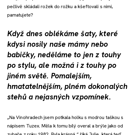
pečlivě skládali rožek do rožku a kšeftovali s nimi,
pamatujete?
Když dnes oblékáme šaty, které
kdysi nosily naše mámy nebo
babičky, neděláme to jen z touhy
po stylu, ale možná i z touhy po
jiném světě. Pomalejším,
hmatatelnějším, plném dokonalých
stehů a nejasných vzpomínek.
„Na Vinohradech jsem potkala holku s modrou taškou s
nápisem Tuzex. Měla k tomu bílý overal a brýle jako od
zubaře z roku 1982. Byla krásná,“ říká Julie, která teď