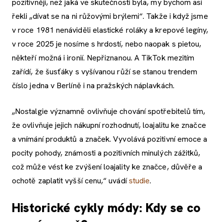
pozitivněji, než jaká ve skutečnosti byla, my bychom asi
řekli „dívat se na ni růžovými brýlemi“. Takže i když jsme
v roce 1981 nenáviděli elastické roláky a krepové legíny,
v roce 2025 je nosíme s hrdostí, nebo naopak s pietou,
někteří možná i ironií. Nepřiznanou. A TikTok mezitím
zařídí, že šusťáky s vyšívanou růží se stanou trendem
číslo jedna v Berlíně i na pražských náplavkách.
„Nostalgie významně ovlivňuje chování spotřebitelů tím,
že ovlivňuje jejich nákupní rozhodnutí, loajalitu ke značce
a vnímání produktů a značek. Vyvolává pozitivní emoce a
pocity pohody, známosti a pozitivních minulých zážitků,
což může vést ke zvýšení loajality ke značce, důvěře a
ochotě zaplatit vyšší cenu,“ uvádí
studie
.
Historické cykly módy: Kdy se co