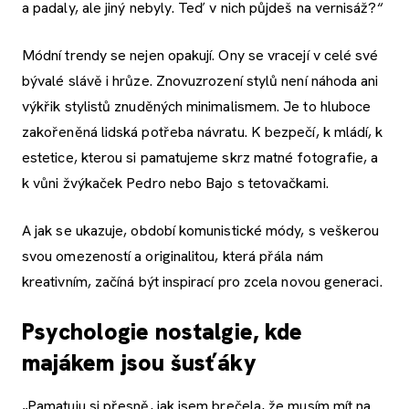
a padaly, ale jiný nebyly. Teď v nich půjdeš na vernisáž?“
Módní trendy se nejen opakují. Ony se vracejí v celé své
bývalé slávě i hrůze. Znovuzrození stylů není náhoda ani
výkřik stylistů znuděných minimalismem. Je to hluboce
zakořeněná lidská potřeba návratu. K bezpečí, k mládí, k
estetice, kterou si pamatujeme skrz matné fotografie, a
k vůni žvýkaček Pedro nebo Bajo s tetovačkami.
A jak se ukazuje, období komunistické módy, s veškerou
svou omezeností a originalitou, která přála nám
kreativním, začíná být inspirací pro zcela novou generaci.
Psychologie nostalgie, kde
majákem jsou šusťáky
„Pamatuju si přesně, jak jsem brečela, že musím mít na