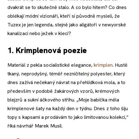
dvakrát se to skutečně stalo. A co bylo hitem? Co dnes
oblékají módní vizionáři, kteří si původně mysleli, že
Tuzex je jen legenda, stejně jako aligátoři v newyorské
kanalizaci nebo ježek v kleci?
1. Krimplenová poezie
Materiál z pekla socialistické elegance,
krimplen
. Hustě
tkaný, neprodyšný, téměř nezničitelný polyester, který
dnes zažívá nečekaný návrat na přehlídková mola, a to
především v podobě žakárových vzorů, krémových
blejzrů a sukní áčkového střihu. „Moje babička měla
krimplenové šaty na každý den v týdnu. Dnes z toho šiju
topy s kapsami a prodávám to jako limitovanou kolekci,“
říká návrhář Marek Musil.