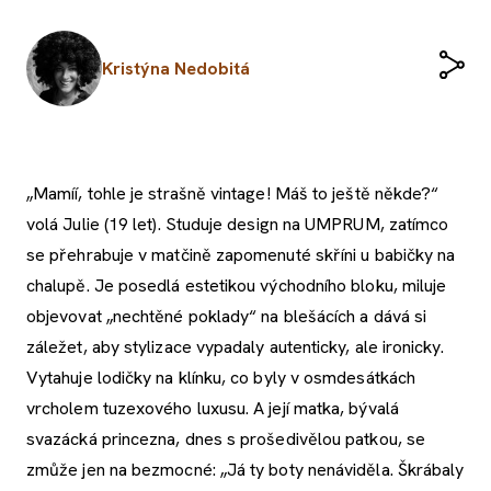
Kristýna Nedobitá
„Mamíí, tohle je strašně vintage! Máš to ještě někde?“
volá Julie (19 let). Studuje design na UMPRUM, zatímco
se přehrabuje v matčině zapomenuté skříni u babičky na
chalupě. Je posedlá estetikou východního bloku, miluje
objevovat „nechtěné poklady“ na blešácích a dává si
záležet, aby stylizace vypadaly autenticky, ale ironicky.
Vytahuje lodičky na klínku, co byly v osmdesátkách
vrcholem tuzexového luxusu. A její matka, bývalá
svazácká princezna, dnes s prošedivělou patkou, se
zmůže jen na bezmocné: „Já ty boty nenáviděla. Škrábaly