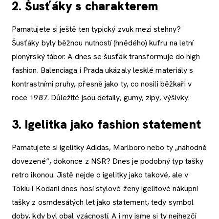
2. Šusťáky s charakterem
Pamatujete si ještě ten typický zvuk mezi stehny?
Šusťáky byly běžnou nutností (hnědého) kufru na letní
pionýrský tábor. A dnes se šusťák transformuje do high
fashion. Balenciaga i Prada ukázaly lesklé materiály s
kontrastními pruhy, přesně jako ty, co nosili běžkaři v
roce 1987. Důležité jsou detaily, gumy, zipy, výšivky.
3. Igelitka jako fashion statement
Pamatujete si igelitky Adidas, Marlboro nebo ty „náhodně
dovezené“, dokonce z NSR? Dnes je podobný typ tašky
retro ikonou. Jistě nejde o igelitky jako takové, ale v
Tokiu i Kodani dnes nosí stylové ženy igelitové nákupní
tašky z osmdesátých let jako statement, tedy symbol
doby, kdy byl obal vzácností. A i my jsme si ty nejhezčí