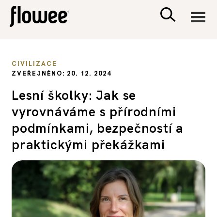
CIVILIZACE
CIVILIZACE
ZVEŘEJNĚNO: 20. 12. 2024
ZDRAVÍ
Lesní školky: Jak se
vyrovnáváme s přírodními
PSYCHOLOGIE
podmínkami, bezpečností a
RODINA A DĚTI
praktickými překážkami
SEX A VZTAHY
PORADNA