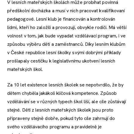
V lesních mateřských školách může probíhat povinná
předškolní docházka a musí v nich pracovat kvalifikovaní
pedagogové. Lesní klub je financován a kontrolován
lidmi, kteří ho založili a provozují, obvykle rodiči. Má větší
volnost v tom, jak bude vypadat vzdělávací program, i ve
způsobu výběru dětí a zaměstnanců. Díky lesním klubům
v České republice lesní školky svými dobrými příklady
prošlapaly cestičku k legislativnímu ukotvení lesních
mateřských škol.
Za 10 let existence lesních školek se nepotvrdilo, že by
dětem chyběla jakákoli klíčová kompetence. Způsob
vzdělávání se v různých typech škol liší, ale cíle zůstávají
stejné. Děti z lesních mateřských školek jsou proto
připraveny stejně dobře, pokud tyto cíle zahrnují do
svého vzdělávacího programu a pravidelně je