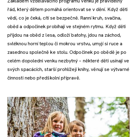
Základem vzdělávacího programu venku je pravidelný
řád, který dětem pomáhá orientovat se v dění. Když děti
vědí, co je čeká, cítí se bezpečně. Ranní kruh, svačina,
oběd a odpočinek probíhají ve stejném rytmu. Když děti
přijdou na oběd z lesa, odloží batohy, jdou na záchod,
svléknou horní teplou či mokrou vrstvu, umyjí si ruce a
zasednou společně ke stolu. Odpočinek po obědě je po
celém dopoledni venku nezbytný – některé děti usínají ve
svých spacácích, starší prohlížejí knihy, věnují se výtvarné
činnosti nebo předškolní přípravě.