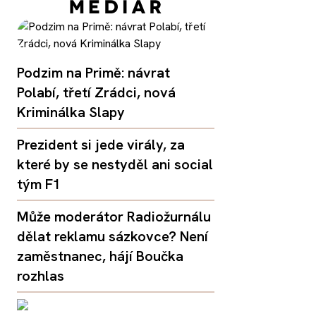
Podzim na Primě: návrat
Polabí, třetí Zrádci, nová
Kriminálka Slapy
Prezident si jede virály, za
které by se nestyděl ani social
tým F1
Může moderátor Radiožurnálu
dělat reklamu sázkovce? Není
zaměstnanec, hájí Boučka
rozhlas