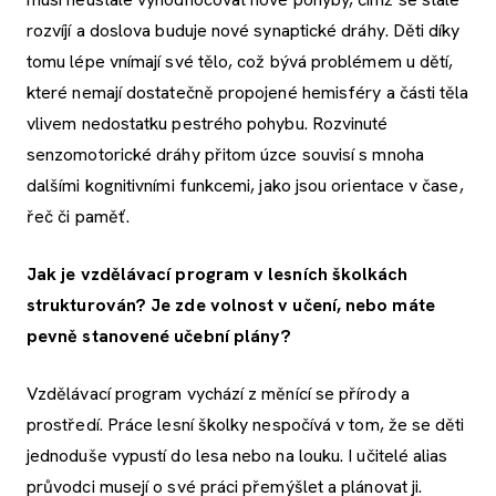
rozvíjí a doslova buduje nové synaptické dráhy. Děti díky
tomu lépe vnímají své tělo, což bývá problémem u dětí,
které nemají dostatečně propojené hemisféry a části těla
vlivem nedostatku pestrého pohybu. Rozvinuté
senzomotorické dráhy přitom úzce souvisí s mnoha
dalšími kognitivními funkcemi, jako jsou orientace v čase,
řeč či paměť.
Jak je vzdělávací program v lesních školkách
strukturován? Je zde volnost v učení, nebo máte
pevně stanovené učební plány?
Vzdělávací program vychází z měnící se přírody a
prostředí. Práce lesní školky nespočívá v tom, že se děti
jednoduše vypustí do lesa nebo na louku. I učitelé alias
průvodci musejí o své práci přemýšlet a plánovat ji.