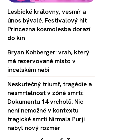
Lesbické královny, vesmír a
únos bývalé. Festivalový hit
Princezna kosmolesba dorazí
do kin
Bryan Kohberger: vrah, který
má rezervované místo v
incelském nebi
Neskutečný triumf, tragédie a
nesmrtelnost v zóně smrti:
Dokumentu 14 vrcholů: Nic
není nemožné v kontextu
tragické smrti Nirmala Purji
nabyl nový rozměr