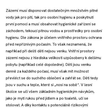
Zázemí musí disponovat dostatečným množstvím pitné
vody jak pro pití, tak pro osobní hygienu a poskytnutí
první pomoci a musí obsahovat hygienické zařízení se
záchodem, tekoucí pitnou vodou a prostředky pro osobní
hygienu. Dle zákona je účelem vnitřního prostoru ochrana
před nepříznivým počasím. To však neznamená, že
například při dešti děti nejsou venku. Vnitřní prostory
zázemí nejsou z hlediska velikosti uzpůsobeny k delšímu
pobytu (například celé dopoledne). Děti jsou venku
denně za každého počasí, musí však mít možnost
převléct se do suchého oblečení a zahřát se. Děti tedy
jsou v suchu a teple, které si „nosí na sobě“. V lesní
školce se učí všem základním hygienickým návykům,
jako je mytí rukou před jídlem a po toaletě, učí se
stolovat. A díky kontaktu s potenciálně rizikovými