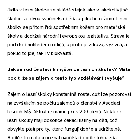
Jídlo v lesní školce se skládá stejně jako v jakékoliv jiné
školce ze dvou svačinek, oběda a pitného režimu. Lesní
školky se přitom řídí spotřebním košem pro mateřské
školy a dodržují národní i evropskou legislativu. Strava je
pod drobnohledem rodičů, a proto je zdravá, výživná, a
pokud to jde, tak i v biokvalitě.
Jak se rodiče staví k myšlence lesních školek? Máte
pocit, že se zájem o tento typ vzdělávání zvyšuje?
Zájem o lesní školky konstantně roste, což lze pozorovat
na zvyšujícím se počtu zájemců o členství v Asociaci
lesních MŠ. Aktuálně máme přes 200 členů. Některé
lesní školky mají dokonce čekací listiny na děti, což
obvykle platí pro ty, které fungují dobře a udržitelně.
Rodiče to mohou poznat například podle toho, zda