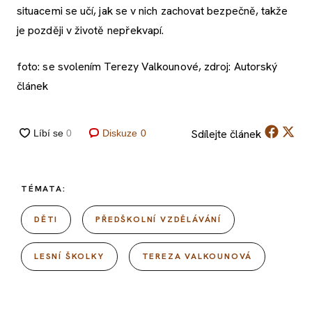
situacemi se učí, jak se v nich zachovat bezpečně, takže
je později v životě nepřekvapí.
foto: se svolením Terezy Valkounové, zdroj: Autorský
článek
Sdílejte
článek
Diskuze
0
TÉMATA:
DĚTI
PŘEDŠKOLNÍ VZDĚLÁVÁNÍ
LESNÍ ŠKOLKY
TEREZA VALKOUNOVÁ