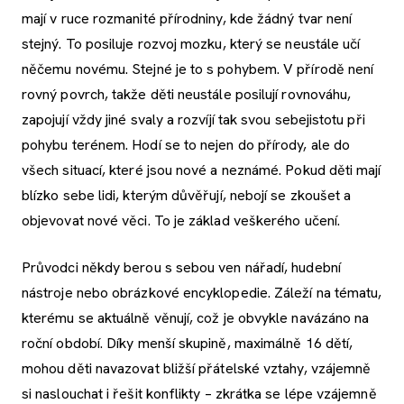
mají v ruce rozmanité přírodniny, kde žádný tvar není
stejný. To posiluje rozvoj mozku, který se neustále učí
něčemu novému. Stejné je to s pohybem. V přírodě není
rovný povrch, takže děti neustále posilují rovnováhu,
zapojují vždy jiné svaly a rozvíjí tak svou sebejistotu při
pohybu terénem. Hodí se to nejen do přírody, ale do
všech situací, které jsou nové a neznámé. Pokud děti mají
blízko sebe lidi, kterým důvěřují, nebojí se zkoušet a
objevovat nové věci. To je základ veškerého učení.
Průvodci někdy berou s sebou ven nářadí, hudební
nástroje nebo obrázkové encyklopedie. Záleží na tématu,
kterému se aktuálně věnují, což je obvykle navázáno na
roční období. Díky menší skupině, maximálně 16 dětí,
mohou děti navazovat bližší přátelské vztahy, vzájemně
si naslouchat i řešit konflikty – zkrátka se lépe vzájemně