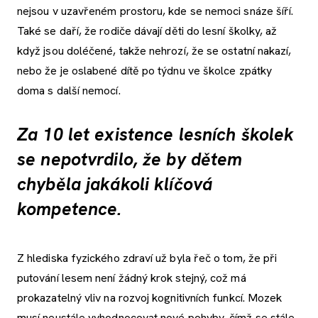
nejsou v uzavřeném prostoru, kde se nemoci snáze šíří.
Také se daří, že rodiče dávají děti do lesní školky, až
když jsou doléčené, takže nehrozí, že se ostatní nakazí,
nebo že je oslabené dítě po týdnu ve školce zpátky
doma s další nemocí.
Za 10 let existence lesních školek
se nepotvrdilo, že by dětem
chyběla jakákoli klíčová
kompetence.
Z hlediska fyzického zdraví už byla řeč o tom, že při
putování lesem není žádný krok stejný, což má
prokazatelný vliv na rozvoj kognitivních funkcí. Mozek
musí neustále vyhodnocovat nové pohyby, čímž se stále