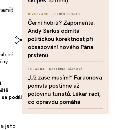
sklípek to není)
ranit
CIVILIZACE
ZDENĚK STRNAD
Černí hobiti? Zapomeňte.
Andy Serkis odmítá
politickou korektnost při
obsazování nového Pána
cílené
prstenů
ečný
PORADNA
KATEŘINA HÁJKOVÁ
„Už zase musím!“ Faraonova
i
pomsta postihne až
eště
polovinu turistů. Lékař radí,
 se podílí
co opravdu pomáhá
 a jeho