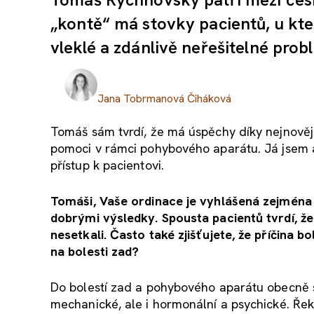
„kontě“ má stovky pacientů, u kter
vleklé a zdánlivě neřešitelné pro
Jana Tobrmanová Čiháková
Tomáš sám tvrdí, že má úspěchy díky nejnověj
pomoci v rámci pohybového aparátu. Já jsem 
přístup k pacientovi.
Tomáši, Vaše ordinace je vyhlášená zejména t
dobrými výsledky. Spousta pacientů tvrdí, že
nesetkali. Často také zjišťujete, že příčina b
na bolesti zad?
Do bolestí zad a pohybového aparátu obecně s
mechanické, ale i hormonální a psychické. Řekl