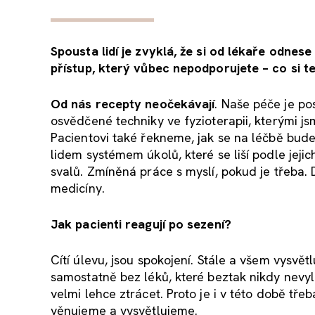
Spousta lidí je zvyklá, že si od lékaře odne
přístup, který vůbec nepodporujete – co si 
Od nás recepty neočekávají
. Naše péče je p
osvědčené techniky ve fyzioterapii, kterými j
Pacientovi také řekneme, jak se na léčbě bude
lidem systémem úkolů, které se liší podle jeji
svalů. Zmíněná práce s myslí, pokud je třeba.
medicíny.
Jak pacienti reagují po sezení?
Cítí úlevu, jsou spokojení. Stále a všem vysvětl
samostatně bez léků, které beztak nikdy nevyl
velmi lehce ztrácet. Proto je i v této době 
věnujeme a vysvětlujeme.