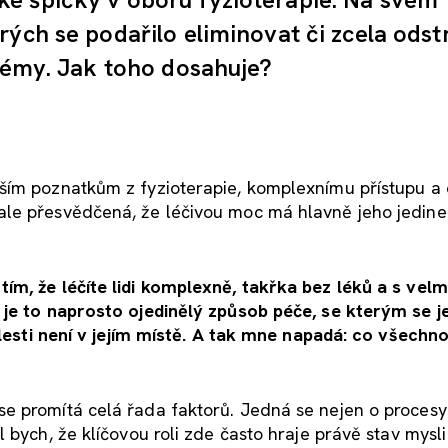
ých se podařilo eliminovat či zcela odst
blémy. Jak toho dosahuje?
ším poznatkům z fyzioterapie, komplexnímu přístupu a 
ale přesvědčená, že léčivou moc má hlavně jeho jedin
ím, že léčíte lidi komplexně, takřka bez léků a s velm
 je to naprosto ojedinělý způsob péče, se kterým se j
olesti není v jejím místě. A tak mne napadá: co všechno
e promítá celá řada faktorů. Jedná se nejen o procesy
 bych, že klíčovou roli zde často hraje právě stav mysli