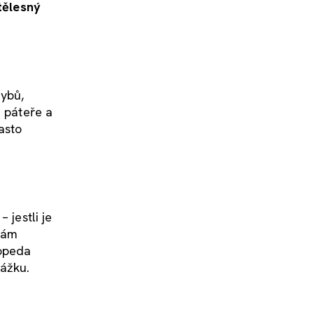
tělesný
hybů,
ě páteře a
asto
 jestli je
 dám
topeda
kážku.