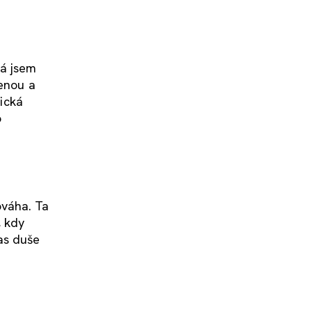
já jsem
ženou a
hická
o
ováha. Ta
, kdy
as duše