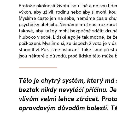
Protože okolnosti života jsou jiné a nejsou lid
výkon, aby uživili rodinu nebo aby si mohli ko
Myslíme často jen na sebe, nemáme čas a chuť
psychicky ulehčilo. Nemáme možnost rozebrat sv
takové, aby každý mohl bezpečně sdělit druhém
hluboko v sobě. Lidské ego je tak mocné, že ž
poškození. Myslíme si, že úspěch života je v ús
starostliví. Pak jsme ustaraní. Také jsme přest
jsou některé z důvodů, proč lidské tělo může 
Tělo je chytrý systém, který má 
beztak nikdy nevyléčí příčinu. J
vlivům velmi lehce ztrácet. Prot
opravdovým důvodům bolesti. Tě