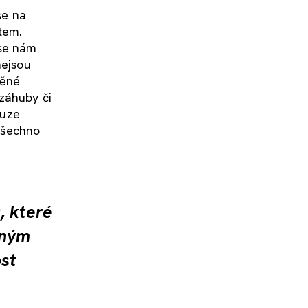
se na
tem.
 se nám
nejsou
něné
 záhuby či
ouze
 všechno
, které
čným
ost