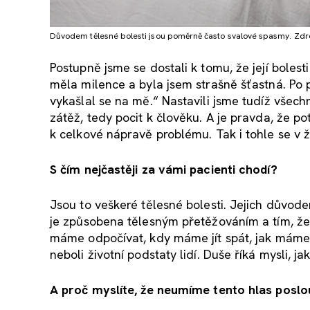
Důvodem tělesné bolesti jsou poměrně často svalové spasmy. Zdro
Postupně jsme se dostali k tomu, že její bolesti
měla milence a byla jsem strašně šťastná. Po p
vykašlal se na mě.“ Nastavili jsme tudíž všechn
zátěž, tedy pocit k člověku. A je pravda, že p
k celkové nápravě problému. Tak i tohle se v ži
S čím nejčastěji za vámi pacienti chodí?
Jsou to veškeré tělesné bolesti. Jejich důvo
je způsobena tělesným přetěžováním a tím, že 
máme odpočívat, kdy máme jít spát, jak máme s
neboli životní podstaty lidí. Duše říká mysli, 
A proč myslíte, že neumíme tento hlas posl