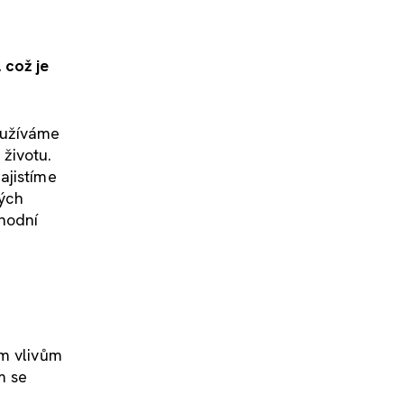
 což je
oužíváme
životu.
ajistíme
ných
chodní
ým vlivům
m se