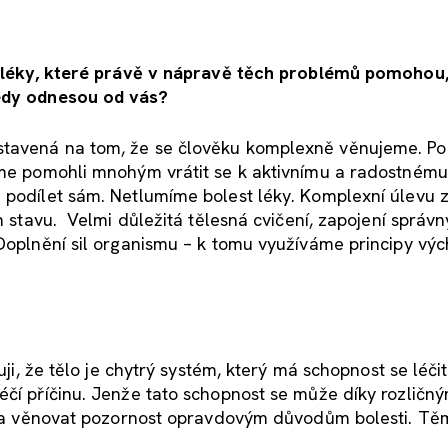
se léky, které právě v nápravě těch problémů pomohou,
tedy odnesou od vás?
ostavená na tom, že se člověku komplexně věnujeme. P
sme pomohli mnohým vrátit se k aktivnímu a radostnému 
 podílet sám. Netlumíme bolest léky. Komplexní úlevu z
ch stavu. Velmi důležitá tělesná cvičení, zapojení správ
 Doplnění sil organismu – k tomu využíváme principy vý
uji, že tělo je chytrý systém, který má schopnost se léčit
éčí příčinu. Jenže tato schopnost se může díky rozličn
třeba věnovat pozornost opravdovým důvodům bolesti. Tě