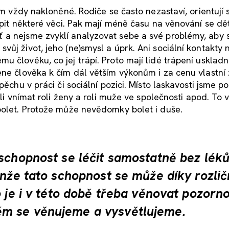
em vždy nakloněné. Rodiče se často nezastaví, orientují 
upit některé věci. Pak mají méně času na věnování se dě
 a nejsme zvyklí analyzovat sebe a své problémy, aby
ůj život, jeho (ne)smysl a úprk. Ani sociální kontakty 
u člověku, co jej trápí. Proto mají lidé trápení usklad
ene člověka k čím dál větším výkonům i za cenu vlastní
pěchu v práci či sociální pozici. Místo laskavosti jsme p
ali vnímat roli ženy a roli muže ve společnosti apod. To
bolet. Protože může nevědomky bolet i duše.
schopnost se léčit samostatně bez léků
enže tato schopnost se může díky rozli
o je i v této době třeba věnovat pozorn
m se věnujeme a vysvětlujeme.