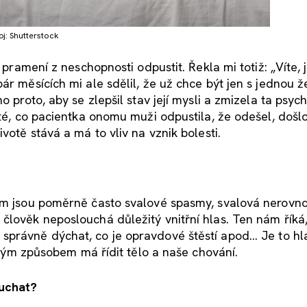
j: Shutterstock
 pramení z neschopnosti odpustit. Řekla mi totiž: „Víte, 
ár měsících mi ale sdělil, že už chce být jen s jednou 
o proto, aby se zlepšil stav její mysli a zmizela ta psyc
oté, co pacientka onomu muži odpustila, že odešel, došl
votě stává a má to vliv na vznik bolesti.
dem jsou poměrně často svalové spasmy, svalová nerovn
člověk neposlouchá důležitý vnitřní hlas. Ten nám říká
právně dýchat, co je opravdové štěstí apod... Je to hl
jakým způsobem má řídit tělo a naše chování.
ouchat?