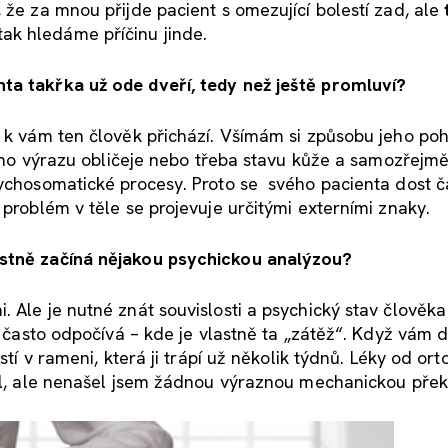
 že za mnou přijde pacient s omezující bolestí zad, ale
ak hledáme příčinu jinde.
ta takřka už ode dveří, tedy než ještě promluví?
k k vám ten člověk přichází. Všímám si způsobu jeho po
 jeho výrazu obličeje nebo třeba stavu kůže a samozřejm
sychosomatické procesy. Proto se svého pacienta dost č
 problém v těle se projevuje určitými externími znaky.
astně začíná nějakou psychickou analýzou?
Ale je nutné znát souvislosti a psychický stav člověka –
ak často odpočívá – kde je vlastně ta „zátěž“. Když vám
stí v rameni, která ji trápí už několik týdnů. Léky od or
řil, ale nenašel jsem žádnou výraznou mechanickou pře