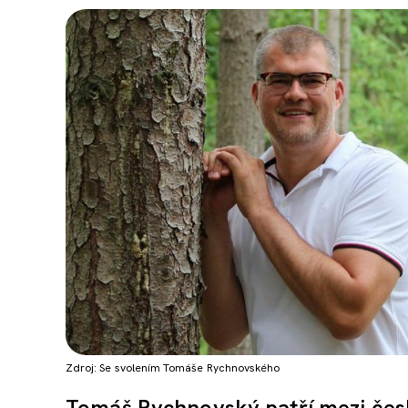
Zdroj: Se svolením Tomáše Rychnovského
Tomáš Rychnovský patří mezi česk