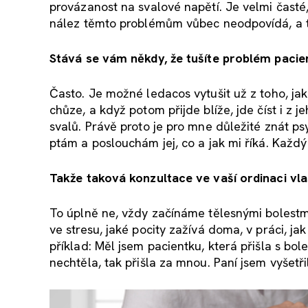
provázanost na svalové napětí. Je velmi časté,
nález těmto problémům vůbec neodpovídá, a t
Stává se vám někdy, že tušíte problém pacien
Často. Je možné ledacos vytušit už z toho, ja
chůze, a když potom přijde blíže, jde číst i z
svalů. Právě proto je pro mne důležité znát p
ptám a poslouchám jej, co a jak mi říká. Každý
Takže taková konzultace ve vaší ordinaci vl
To úplně ne, vždy začínáme tělesnými bolestmi. 
ve stresu, jaké pocity zažívá doma, v práci, j
příklad: Měl jsem pacientku, která přišla s bole
nechtěla, tak přišla za mnou. Paní jsem vyšet