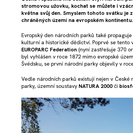
stromovou užovku, kochat se můžete i vzácným
května svůj den. Smyslem tohoto svátku je
chráněných území na evropském kontinentu.
Evropský den národních parků také propaguje s
kulturní a historické dědictví. Poprvé se tento
EUROPARC Federation
(nyní zastřešuje 370 or
byl vyhlášen v roce 1872 mimo evropské území 
Švédsku, se první národní parky objevily v roce
Vedle národních parků existují nejen v České 
parky, územní soustavy
NATURA 2000
či
biosf