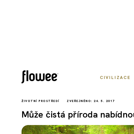
CIVILIZACE
ŽIVOTNÍ PROSTŘEDÍ
ZVEŘEJNĚNO: 24. 5. 2017
Může čistá příroda nabídnou