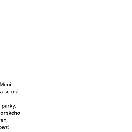
 Měnit
na se má
 parky.
vorského
ven,
cent