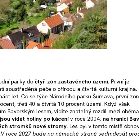
odní parky do
čtyř zón zastavěného území
. První je
tí soustředěná péče o přírodu a čtvrtá kulturní krajina.
náct let. Co se týče Národního parku Šumava, první zó
rocent, třetí 40 a čtvrtá 10 procent území. Když však
 Bavorským lesem, vidíte znatelný rozdíl mezi oběma
sou vidět holiny po kácení
v roce 2004,
na hranici Ba
avých stromků nové stromy
. Les byl v tomto místě obno
„
V roce 2027 bude na německé straně sedmdesát pro