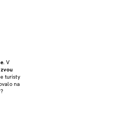
ce
. V
ýzvou
 turisty
novalo na
ě?