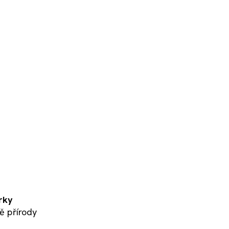
rky
ě přírody