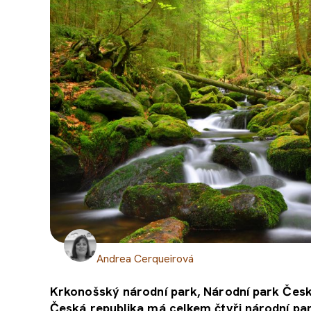
Andrea Cerqueirová
Krkonošský národní park, Národní park Česk
Česká republika má celkem čtyři národní pa