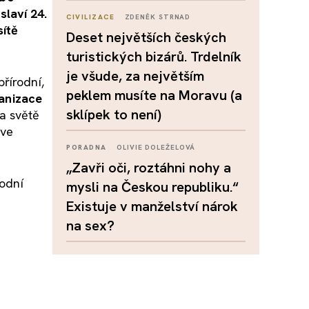
slaví 24.
CIVILIZACE
ZDENĚK STRNAD
ítě
Deset největších českých
turistických bizárů. Trdelník
je všude, za největším
řírodní,
peklem musíte na Moravu (a
anizace
sklípek to není)
na světě
 ve
PORADNA
OLIVIE DOLEŽELOVÁ
„Zavři oči, roztáhni nohy a
rodní
mysli na Českou republiku.“
Existuje v manželství nárok
na sex?