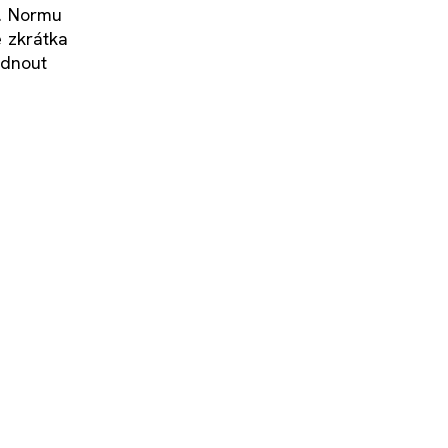
i. Normu
e zkrátka
adnout