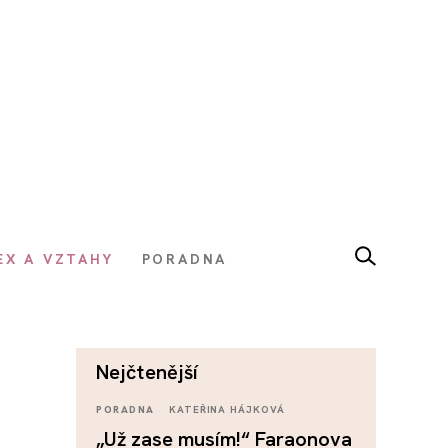
EX A VZTAHY
PORADNA
nejčtenější
PORADNA
KATEŘINA HÁJKOVÁ
„Už zase musím!“ Faraonova