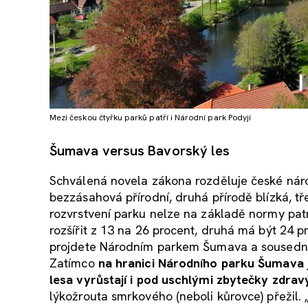
Mezi českou čtyřku parků patří i Národní park Podyjí
Šumava versus Bavorský les
Schválená novela zákona rozděluje české nár
bezzásahová přírodní, druhá přírodě blízká, tře
rozvrstvení parku nelze na základě normy pat
rozšířit z 13 na 26 procent, druhá má být 24 p
projdete Národním parkem Šumava a sousedním
Zatímco
na hranici Národního parku Šumava j
lesa vyrůstají i pod uschlými zbytečky zdr
lýkožrouta smrkového (neboli kůrovce) přežil. 