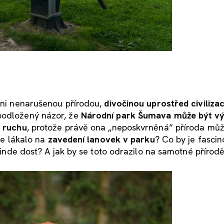
váni nenarušenou přírodou,
divočinou uprostřed civiliza
podložený názor, že
Národní park Šumava může být v
o ruchu
, protože právě ona „neposkvrněná“ příroda může
 je lákalo na
zavedení lanovek v parku
? Co by je fasci
 jinde dost? A jak by se toto odrazilo na samotné přírod