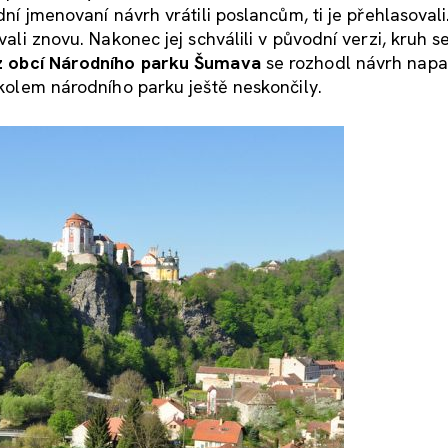
ední jmenovaní návrh vrátili poslancům, ti je přehlasoval
vali znovu. Nakonec jej schválili v původní verzi, kruh s
z obcí Národního parku Šumava
se rozhodl návrh nap
y kolem národního parku ještě neskončily.