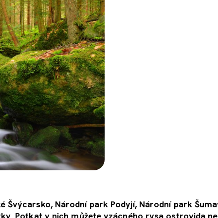
é Švýcarsko, Národní park Podyjí, Národní park Šuma
rky. Potkat v nich můžete vzácného rysa ostrovida n