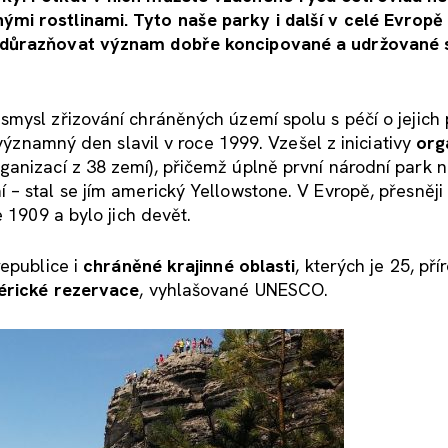
i rostlinami. Tyto naše parky i další v celé Evropě 
 zdůrazňovat význam dobře koncipované a udržované s
mysl zřizování chráněných území spolu s péčí o jejich p
 významný den slavil v roce 1999. Vzešel z iniciativy
org
ganizací z 38 zemí), přičemž úplně první národní park 
– stal se jím americký Yellowstone. V Evropě, přesněji
 1909 a bylo jich devět.
republice i
chráněné krajinné oblasti
, kterých je 25, pří
érické rezervace
, vyhlašované UNESCO.