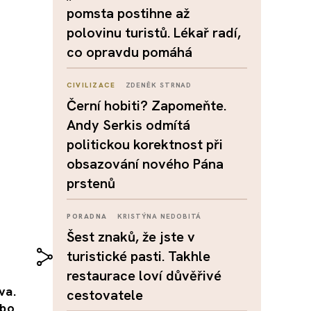
pomsta postihne až
polovinu turistů. Lékař radí,
co opravdu pomáhá
CIVILIZACE
ZDENĚK STRNAD
Černí hobiti? Zapomeňte.
Andy Serkis odmítá
politickou korektnost při
obsazování nového Pána
prstenů
PORADNA
KRISTÝNA NEDOBITÁ
Šest znaků, že jste v
turistické pasti. Takhle
restaurace loví důvěřivé
va.
cestovatele
ebo