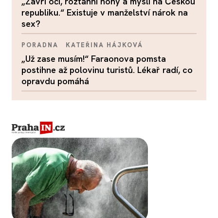
„Zavři oči, roztáhni nohy a mysli na Českou
republiku.“ Existuje v manželství nárok na
sex?
PORADNA
KATEŘINA HÁJKOVÁ
„Už zase musím!“ Faraonova pomsta
postihne až polovinu turistů. Lékař radí, co
opravdu pomáhá