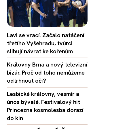
Lavi se vrací. Začalo natáčení
třetího Vyšehradu, tvůrci
slibují návrat ke kořenům
Královny Brna a nový televizní
bizár. Proč od toho nemůžeme
odtrhnout oči?
Lesbické královny, vesmír a
únos bývalé. Festivalový hit
Princezna kosmolesba dorazí
do kin