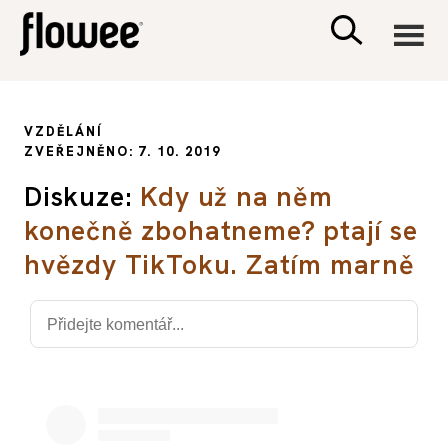
CIVILIZACE
VZDĚLÁNÍ
ZVEŘEJNĚNO: 7. 10. 2019
ZDRAVÍ
Diskuze:
Kdy už na něm
konečně zbohatneme? ptají se
PSYCHOLOGIE
hvězdy TikToku. Zatím marně
RODINA A DĚTI
SEX A VZTAHY
PORADNA