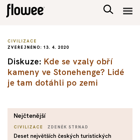
CIVILIZACE
CIVILIZACE
ZVEŘEJNĚNO: 13. 4. 2020
ZDRAVÍ
Diskuze:
Kde se vzaly obří
kameny ve Stonehenge? Lidé
PSYCHOLOGIE
je tam dotáhli po zemi
RODINA A DĚTI
SEX A VZTAHY
nejčtenější
PORADNA
CIVILIZACE
ZDENĚK STRNAD
Deset největších českých turistických