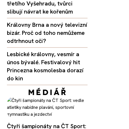
třetího Vyšehradu, tvůrci
slibují návrat ke kořenům
Královny Brna a nový televizní
bizár. Proč od toho nemůžeme
odtrhnout oči?
Lesbické královny, vesmír a
únos bývalé. Festivalový hit
Princezna kosmolesba dorazí
do kin
Čtyři šampionáty na ČT Sport: