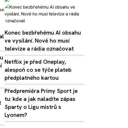
Konec bezbřehému AI obsahu
al
ve vysílání. Nově ho musí
televize a rádia označovat
lu
Netflix je před Oneplay,
í
alespoň co se týče plateb
předplatného kartou
Předpremiéra Primy Sport je
tu: kde a jak naladíte zápas
t
Sparty o Ligu mistrů s
Lyonem?