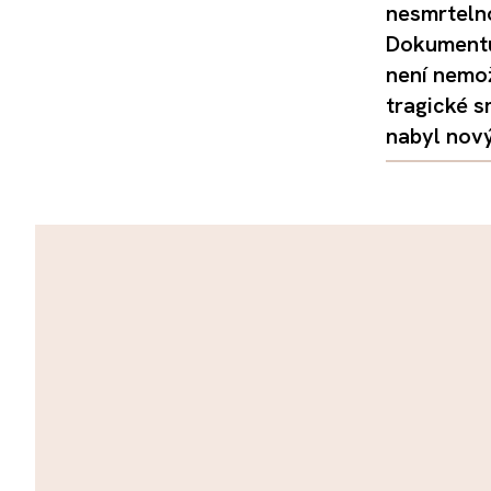
nesmrtelno
Dokumentu
není nemo
tragické s
nabyl nov