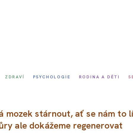
ZDRAVÍ
PSYCHOLOGIE
RODINA A DĚTI
S
á mozek stárnout, ať se nám to lí
kůry ale dokážeme regenerovat