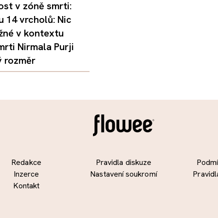
st v zóně smrti:
 14 vrcholů: Nic
žné v kontextu
mrti Nirmala Purji
ý rozměr
Redakce
Pravidla diskuze
Podmín
Inzerce
Nastavení soukromí
Pravidl
Kontakt