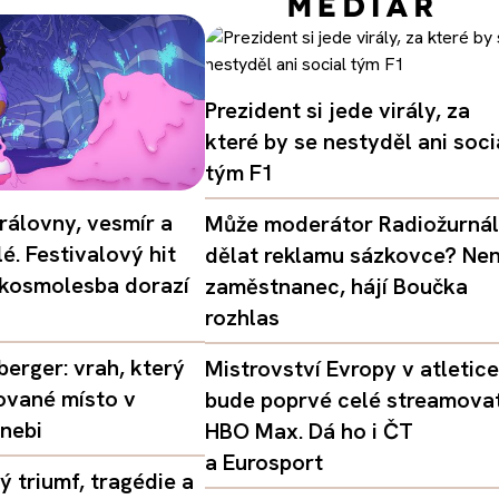
Prezident si jede virály, za
které by se nestyděl ani soci
tým F1
rálovny, vesmír a
Může moderátor Radiožurná
é. Festivalový hit
dělat reklamu sázkovce? Nen
 kosmolesba dorazí
zaměstnanec, hájí Boučka
rozhlas
erger: vrah, který
Mistrovství Evropy v atletice
ované místo v
bude poprvé celé streamova
nebi
HBO Max. Dá ho i ČT
a Eurosport
 triumf, tragédie a