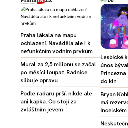
Praha lákala na mapu
ochlazení. Naváděla ale i k
nefunkčním vodním prvkům
Lesbické k
Mural za 2,5 milionu se začal
únos býval
po měsíci loupat. Radnice
Princezna
slibuje opravu
do kin
Podle radaru prší, nikde ale
Bryan Kohb
ani kapka. Co stojí za
má rezerv
zvláštním jevem
incelském 
Neskutečný