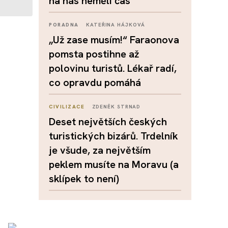
na nás neměli čas
PORADNA
KATEŘINA HÁJKOVÁ
„Už zase musím!“ Faraonova
pomsta postihne až
polovinu turistů. Lékař radí,
co opravdu pomáhá
CIVILIZACE
ZDENĚK STRNAD
Deset největších českých
turistických bizárů. Trdelník
je všude, za největším
peklem musíte na Moravu (a
sklípek to není)