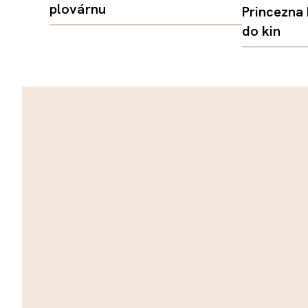
plovárnu
Princezna
do kin