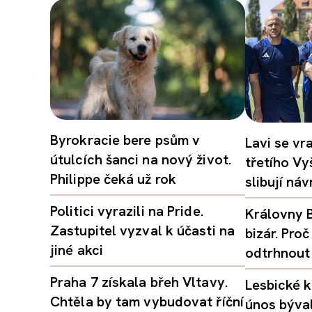
Byrokracie bere psům v
Lavi se vr
útulcích šanci na nový život.
třetího Vy
Philippe čeká už rok
slibují ná
Politici vyrazili na Pride.
Královny B
Zastupitel vyzval k účasti na
bizár. Pr
jiné akci
odtrhnout
Praha 7 získala břeh Vltavy.
Lesbické k
Chtěla by tam vybudovat říční
únos býval