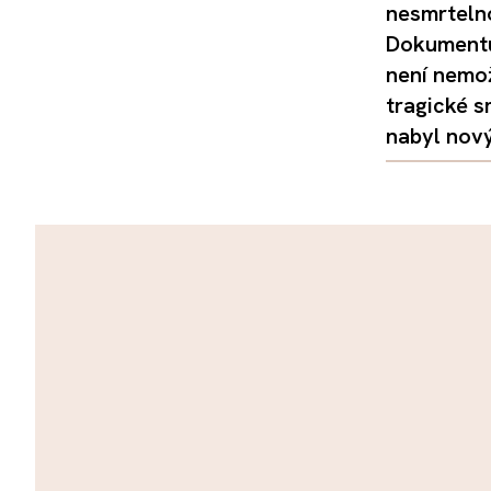
nesmrtelno
Dokumentu
není nemo
tragické s
nabyl nov