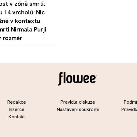
st v zóně smrti:
 14 vrcholů: Nic
žné v kontextu
mrti Nirmala Purji
ý rozměr
Redakce
Pravidla diskuze
Podmín
Inzerce
Nastavení soukromí
Pravidl
Kontakt