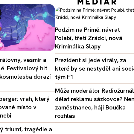
Podzim na Primě: návrat
Polabí, třetí Zrádci, nová
Kriminálka Slapy
rálovny, vesmír a
Prezident si jede virály, za
é. Festivalový hit
které by se nestyděl ani soci
 kosmolesba dorazí
tým F1
Může moderátor Radiožurná
erger: vrah, který
dělat reklamu sázkovce? Nen
ované místo v
zaměstnanec, hájí Boučka
nebi
rozhlas
 triumf, tragédie a