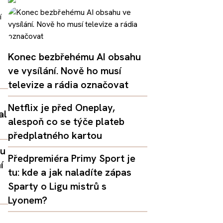
Konec bezbřehému AI obsahu
ve vysílání. Nově ho musí
televize a rádia označovat
Netflix je před Oneplay,
al
alespoň co se týče plateb
předplatného kartou
lu
Předpremiéra Primy Sport je
í
tu: kde a jak naladíte zápas
Sparty o Ligu mistrů s
Lyonem?