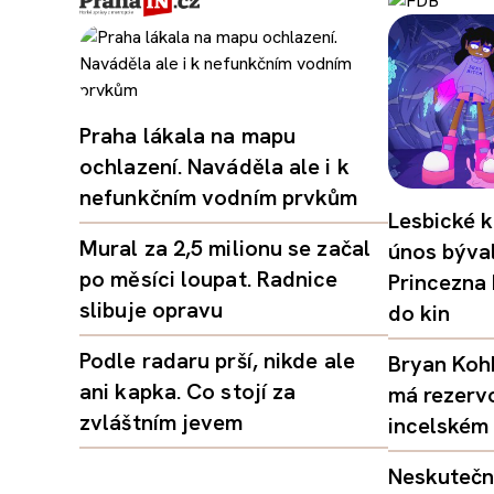
Praha lákala na mapu
ochlazení. Naváděla ale i k
nefunkčním vodním prvkům
Lesbické k
Mural za 2,5 milionu se začal
únos býval
po měsíci loupat. Radnice
Princezna
slibuje opravu
do kin
Podle radaru prší, nikde ale
Bryan Kohb
ani kapka. Co stojí za
má rezerv
zvláštním jevem
incelském 
Neskutečný