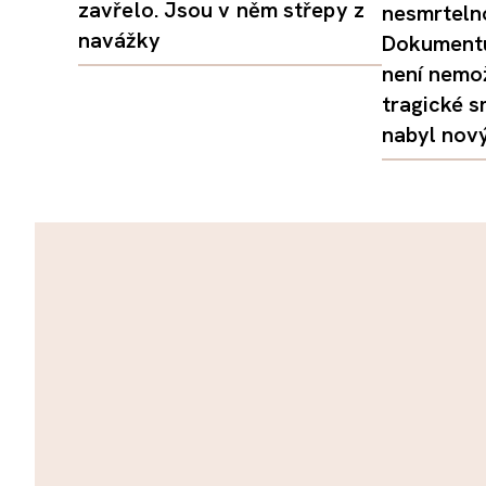
zavřelo. Jsou v něm střepy z
nesmrtelno
navážky
Dokumentu
není nemo
tragické s
nabyl nov