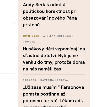
Andy Serkis odmítá
politickou korektnost při
obsazování nového Pána
prstenů
CIVILIZACE
APOLENA MORTENSEN
TŮMOVÁ
Husákovy děti vzpomínají na
šťastné dětství. Byli jsme
venku do tmy, protože doma
na nás neměli čas
PORADNA
KATEŘINA HÁJKOVÁ
„Už zase musím!“ Faraonova
pomsta postihne až
polovinu turistů. Lékař radí,