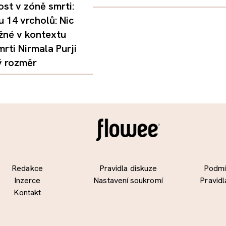
st v zóně smrti:
 14 vrcholů: Nic
žné v kontextu
mrti Nirmala Purji
ý rozměr
Redakce
Pravidla diskuze
Podmín
Inzerce
Nastavení soukromí
Pravidl
Kontakt