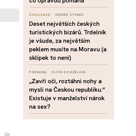
co opravdu pomáhá
CIVILIZACE
ZDENĚK STRNAD
Deset největších českých
turistických bizárů. Trdelník
je všude, za největším
peklem musíte na Moravu (a
sklípek to není)
PORADNA
OLIVIE DOLEŽELOVÁ
„Zavři oči, roztáhni nohy a
mysli na Českou republiku.“
Existuje v manželství nárok
na sex?