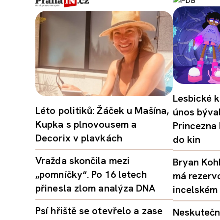
Lesbické k
Léto politiků: Žáček u Mašína,
únos býval
Kupka s plnovousem a
Princezna
Decorix v plavkách
do kin
Vražda skončila mezi
Bryan Kohb
„pomníčky“. Po 16 letech
má rezerv
přinesla zlom analýza DNA
incelském 
Psí hřiště se otevřelo a zase
Neskutečný