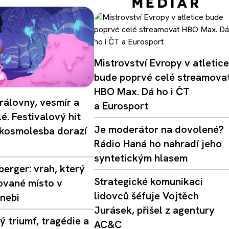
Mistrovství Evropy v atletice
bude poprvé celé streamova
HBO Max. Dá ho i ČT
rálovny, vesmír a
a Eurosport
é. Festivalový hit
Je moderátor na dovolené?
 kosmolesba dorazí
Rádio Haná ho nahradí jeho
syntetickým hlasem
erger: vrah, který
Strategické komunikaci
ované místo v
lidovců šéfuje Vojtěch
nebi
Jurásek, přišel z agentury
 triumf, tragédie a
AC&C