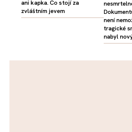
ani kapka. Co stojí za
nesmrtelno
zvláštním jevem
Dokumentu
není nemo
tragické s
nabyl nov