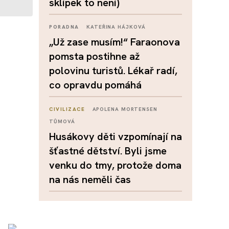
sklípek to není)
PORADNA
KATEŘINA HÁJKOVÁ
„Už zase musím!“ Faraonova
pomsta postihne až
polovinu turistů. Lékař radí,
co opravdu pomáhá
CIVILIZACE
APOLENA MORTENSEN
TŮMOVÁ
Husákovy děti vzpomínají na
šťastné dětství. Byli jsme
venku do tmy, protože doma
na nás neměli čas