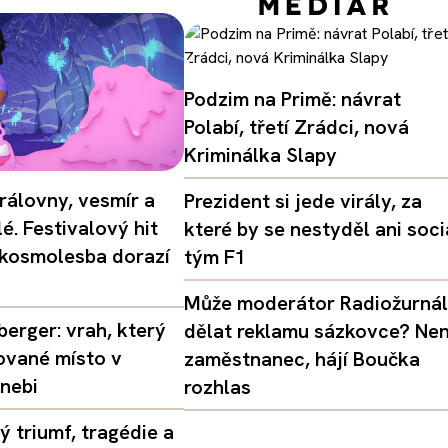
Podzim na Primě: návrat
Polabí, třetí Zrádci, nová
Kriminálka Slapy
rálovny, vesmír a
Prezident si jede virály, za
é. Festivalový hit
které by se nestyděl ani soci
 kosmolesba dorazí
tým F1
Může moderátor Radiožurná
erger: vrah, který
dělat reklamu sázkovce? Nen
ované místo v
zaměstnanec, hájí Boučka
nebi
rozhlas
 triumf, tragédie a