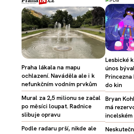
Lesbické k
Praha lákala na mapu
únos býval
ochlazení. Naváděla ale i k
Princezna
nefunkčním vodním prvkům
do kin
Mural za 2,5 milionu se začal
Bryan Kohb
po měsíci loupat. Radnice
má rezerv
slibuje opravu
incelském 
Podle radaru prší, nikde ale
Neskutečný