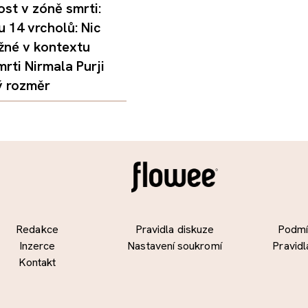
st v zóně smrti:
 14 vrcholů: Nic
žné v kontextu
mrti Nirmala Purji
ý rozměr
Redakce
Pravidla diskuze
Podmín
Inzerce
Nastavení soukromí
Pravidl
Kontakt