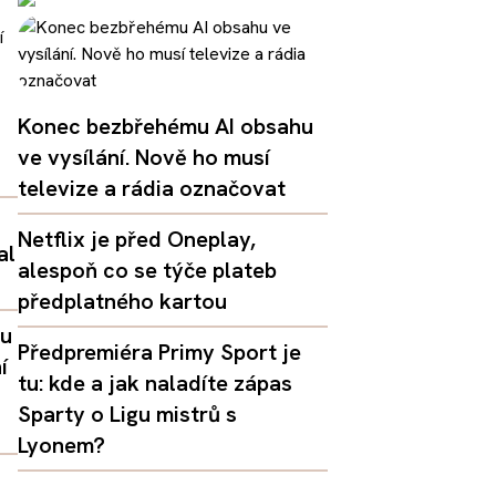
Konec bezbřehému AI obsahu
ve vysílání. Nově ho musí
televize a rádia označovat
Netflix je před Oneplay,
al
alespoň co se týče plateb
předplatného kartou
lu
Předpremiéra Primy Sport je
í
tu: kde a jak naladíte zápas
Sparty o Ligu mistrů s
Lyonem?