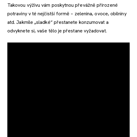
Takovou výživu vám poskytnou převážně přirozené
potraviny v té nejčistší formě – zelenina, ovoce, obilniny
atd. Jakmile „sladké“ přestanete konzumovat a
odvyknete si, vaše tělo je přestane vyžadovat.