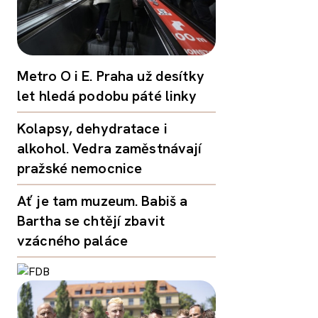
Metro O i E. Praha už desítky
let hledá podobu páté linky
Kolapsy, dehydratace i
alkohol. Vedra zaměstnávají
pražské nemocnice
Ať je tam muzeum. Babiš a
Bartha se chtějí zbavit
vzácného paláce