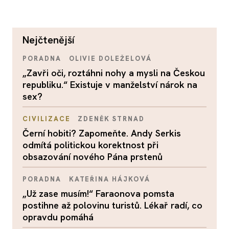
nejčtenější
PORADNA
OLIVIE DOLEŽELOVÁ
„Zavři oči, roztáhni nohy a mysli na Českou
republiku.“ Existuje v manželství nárok na
sex?
CIVILIZACE
ZDENĚK STRNAD
Černí hobiti? Zapomeňte. Andy Serkis
odmítá politickou korektnost při
obsazování nového Pána prstenů
PORADNA
KATEŘINA HÁJKOVÁ
„Už zase musím!“ Faraonova pomsta
postihne až polovinu turistů. Lékař radí, co
opravdu pomáhá