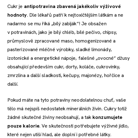
Cukr je
antipotravina zbavená jakékoliv výživové
hodnoty
. Dle lékařů patří k nejtoxičtějším látkám a ne
nadarmo se mu říká „bílý zabiják“! Je obsažen
v potravinách, jako je bílý chléb, bílé pečivo, chipsy,
průmyslově zpracované maso, homogenizované a
pasterizované mléčné výrobky, sladké limonády,
izotonické a energetické nápoje, falešné „ovocné“ džusy
obsahující především cukr, dorty, koláče, cukrovinky,
zmrzlina a další sladkosti, kečupy, majonézy, hořčice a
další.
Pokud máte na tyto potraviny neodolatelnou chuť, vaše
tělo má nejspíš nedostatek minerálních živin. Cukry totiž
žádné skutečné živiny neobsahují, a tak
konzumujete
pouze kalorie
. Ve skutečnosti potřebujete výživné jídlo,
které nejen utiší hlad, ale doplní i potřebné látky.