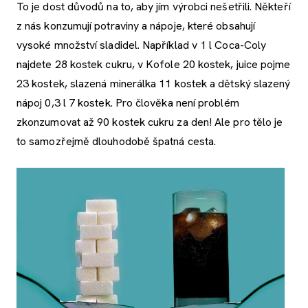
To je dost důvodů na to, aby jím výrobci nešetřili. Někteří
z nás konzumují potraviny a nápoje, které obsahují
vysoké množství sladidel. Například v 1 l Coca-Coly
najdete 28 kostek cukru, v Kofole 20 kostek, juice pojme
23 kostek, slazená minerálka 11 kostek a dětský slazený
nápoj 0,3 l 7 kostek. Pro člověka není problém
zkonzumovat až 90 kostek cukru za den! Ale pro tělo je
to samozřejmě dlouhodobě špatná cesta.