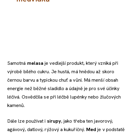
Samotná
melasa
je vedlejší produkt, který vzniká při
výrobě bílého cukru. Je hustá, má hnědou až skoro
černou barvu a typickou chuť a vůni. Má menší obsah
energie než běžné sladidlo a údajně je pro své účinky
léčivá. Osvědčila se při léčbě lupénky nebo žlučových
kamenů.
Dále lze používat i
sirupy
, jako třeba ten javorový,
agávový, datlový, rýžový a kukuřičný.
Med
je v podstatě