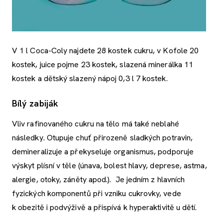
V 1 l Coca-Coly najdete 28 kostek cukru, v Kofole 20
kostek, juice pojme 23 kostek, slazená minerálka 11
kostek a dětský slazený nápoj 0,3 l 7 kostek.
Bílý zabiják
Vliv rafinovaného cukru na tělo má také neblahé
následky. Otupuje chuť přirozeně sladkých potravin,
demineralizuje a překyseluje organismus, podporuje
výskyt plísní v těle (únava, bolest hlavy, deprese, astma,
alergie, otoky, záněty apod.).
Je jedním z hlavních
fyzických komponentů při vzniku cukrovky, vede
k obezitě i podvýživě a přispívá k hyperaktivitě u dětí.