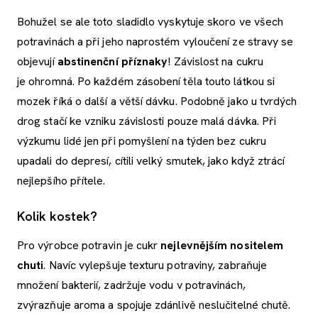
Bohužel se ale toto sladidlo vyskytuje skoro ve všech
potravinách a při jeho naprostém vyloučení ze stravy se
objevují
abstinenční příznaky
! Závislost na cukru
je ohromná. Po každém zásobení těla touto látkou si
mozek říká o další a větší dávku. Podobně jako u tvrdých
drog stačí ke vzniku závislosti pouze malá dávka. Při
výzkumu lidé jen při pomyšlení na týden bez cukru
upadali do depresí, cítili velký smutek, jako když ztrácí
nejlepšího přítele.
Kolik kostek?
Pro výrobce potravin je cukr
nejlevnějším nositelem
chuti
. Navíc vylepšuje texturu potraviny, zabraňuje
množení bakterií, zadržuje vodu v potravinách,
zvýrazňuje aroma a spojuje zdánlivě neslučitelné chutě.