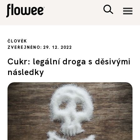
CIVILIZACE
ČLOVĚK
ZVEŘEJNĚNO: 29. 12. 2022
ZDRAVÍ
Cukr: legální droga s děsivými
následky
PSYCHOLOGIE
RODINA A DĚTI
SEX A VZTAHY
PORADNA