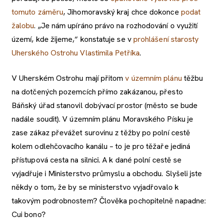
tomuto záměru
, Jihomoravský kraj chce dokonce
podat
žalobu
. „Je nám upíráno právo na rozhodování o využití
území, kde žijeme,“ konstatuje se v
prohlášení starosty
Uherského Ostrohu Vlastimila Petříka
.
V Uherském Ostrohu mají přitom
v územním plánu
těžbu
na dotčených pozemcích přímo zakázanou, přesto
Báňský úřad stanovil dobývací prostor (město se bude
nadále soudit). V územním plánu Moravského Písku je
zase zákaz převážet surovinu z těžby po polní cestě
kolem odlehčovacího kanálu – to je pro těžaře jediná
přístupová cesta na silnici. A k dané polní cestě se
vyjadřuje i Ministerstvo průmyslu a obchodu. Slyšeli jste
někdy o tom, že by se ministerstvo vyjadřovalo k
takovým podrobnostem? Člověka pochopitelně napadne:
Cui bono?