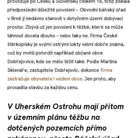
provozuje po Česku a Slovensku celkem 16, totiž získala
předposlední důležité povolení – Obvodní báňský úřad
v Brně jí nedávno stanovil v dotyčném území dobývací
prostor. Zbývá už jen povolení k těžbě, které se může
táhnout docela dlouho – nebo taky ne. Firma České
štěrkopísky je svými ostrými lokty velmi dobře známá,
což by mohli potvrdit například občané obce
Dobřejovice, kde se mělo těžit také. Podle Martina
Sklenáře, zastupitele Dobřejovic, dokonce
firma
zastrašuje obyvatele i vedení obce
. Jen proto, aby
prosadila stavbu za každou cenu.
V Uherském Ostrohu mají přitom
v územním plánu těžbu na
dotčených pozemcích přímo