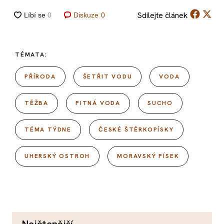
Sdílejte
článek
Diskuze
0
TÉMATA:
PŘÍRODA
ŠETŘIT VODU
VODA
TĚŽBA
PITNÁ VODA
SUCHO
TÉMA TÝDNE
ČESKÉ ŠTĚRKOPÍSKY
UHERSKÝ OSTROH
MORAVSKÝ PÍSEK