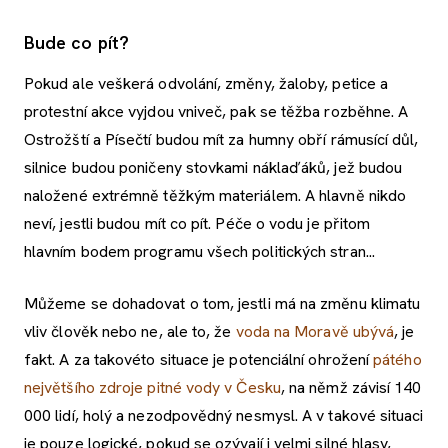
Bude co pít?
Pokud ale veškerá odvolání, změny, žaloby, petice a
protestní akce vyjdou vniveč, pak se těžba rozběhne. A
Ostrožští a Písečtí budou mít za humny obří rámusící důl,
silnice budou poničeny stovkami náklaďáků, jež budou
naložené extrémně těžkým materiálem. A hlavně nikdo
neví, jestli budou mít co pít. Péče o vodu je přitom
hlavním bodem programu všech politických stran...
Můžeme se dohadovat o tom, jestli má na změnu klimatu
vliv člověk nebo ne, ale to, že
voda na Moravě ubývá
, je
fakt. A za takovéto situace je potenciální ohrožení
pátého
největšího zdroje pitné vody v Česku
, na němž závisí 140
000 lidí, holý a nezodpovědný nesmysl. A v takové situaci
je pouze logické, pokud se ozývají i velmi silné hlasy,