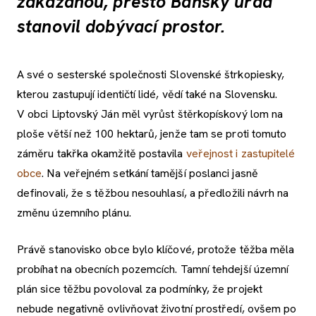
zakázanou, přesto Báňský úřad
stanovil dobývací prostor.
A své o sesterské společnosti Slovenské štrkopiesky,
kterou zastupují identičtí lidé, vědí také na Slovensku.
V obci Liptovský Ján měl vyrůst štěrkopískový lom na
ploše větší než 100 hektarů, jenže tam se proti tomuto
záměru takřka okamžitě postavila
veřejnost i zastupitelé
obce
. Na veřejném setkání tamější poslanci jasně
definovali, že s těžbou nesouhlasí, a předložili návrh na
změnu územního plánu.
Právě stanovisko obce bylo klíčové, protože těžba měla
probíhat na obecních pozemcích. Tamní tehdejší územní
plán sice těžbu povoloval za podmínky, že projekt
nebude negativně ovlivňovat životní prostředí, ovšem po