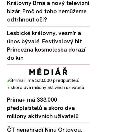
Královny Brna a nový televizní
bizár. Proč od toho nemůžeme
odtrhnout oči?
Lesbické královny, vesmír a
únos bývalé. Festivalový hit
Princezna kosmolesba dorazí
do kin
Prima+ má 333.000
předplatitelů a skoro dva
miliony aktivních uživatelů
ČT nenahradí Ninu Ortovou.