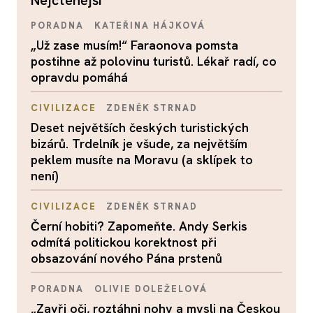
nejčtenější
PORADNA
KATEŘINA HÁJKOVÁ
„Už zase musím!“ Faraonova pomsta
postihne až polovinu turistů. Lékař radí, co
opravdu pomáhá
CIVILIZACE
ZDENĚK STRNAD
Deset největších českých turistických
bizárů. Trdelník je všude, za největším
peklem musíte na Moravu (a sklípek to
není)
CIVILIZACE
ZDENĚK STRNAD
Černí hobiti? Zapomeňte. Andy Serkis
odmítá politickou korektnost při
obsazování nového Pána prstenů
PORADNA
OLIVIE DOLEŽELOVÁ
„Zavři oči, roztáhni nohy a mysli na Českou