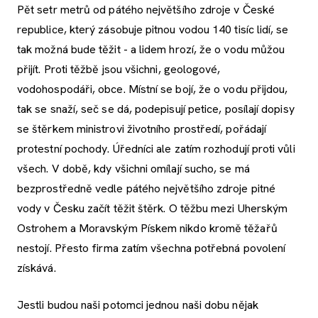
Pět setr metrů od pátého největšího zdroje v České
republice, který zásobuje pitnou vodou 140 tisíc lidí, se
tak možná bude těžit - a lidem hrozí, že o vodu můžou
přijít. Proti těžbě jsou všichni, geologové,
vodohospodáři, obce. Místní se bojí, že o vodu přijdou,
tak se snaží, seč se dá, podepisují petice, posílají dopisy
se štěrkem ministrovi životního prostředí, pořádají
protestní pochody. Úředníci ale zatím rozhodují proti vůli
všech. V době, kdy všichni omílají sucho, se má
bezprostředně vedle pátého největšího zdroje pitné
vody v Česku začít těžit štěrk. O těžbu mezi Uherským
Ostrohem a Moravským Pískem nikdo kromě těžařů
nestojí. Přesto firma zatím všechna potřebná povolení
získává.
Jestli budou naši potomci jednou naši dobu nějak