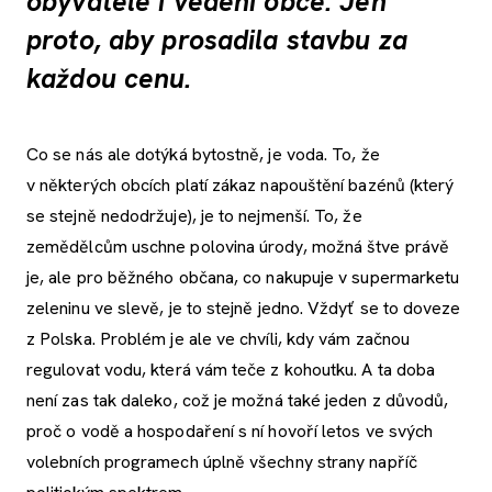
obyvatele i vedení obce. Jen
proto, aby prosadila stavbu za
každou cenu.
Co se nás ale dotýká bytostně, je voda. To, že
v některých obcích platí zákaz napouštění bazénů (který
se stejně nedodržuje), je to nejmenší. To, že
zemědělcům uschne polovina úrody, možná štve právě
je, ale pro běžného občana, co nakupuje v supermarketu
zeleninu ve slevě, je to stejně jedno. Vždyť se to doveze
z Polska. Problém je ale ve chvíli, kdy vám začnou
regulovat vodu, která vám teče z kohoutku. A ta doba
není zas tak daleko, což je možná také jeden z důvodů,
proč o vodě a hospodaření s ní hovoří letos ve svých
volebních programech úplně všechny strany napříč