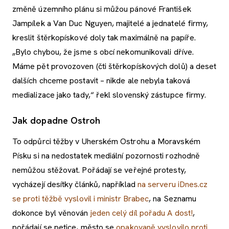
změně územního plánu si můžou pánové František
Jampílek a Van Duc Nguyen, majitelé a jednatelé firmy,
kreslit štěrkopískové doly tak maximálně na papíře.
„Bylo chybou, že jsme s obcí nekomunikovali dříve.
Máme pět provozoven (čti štěrkopískových dolů) a deset
dalších chceme postavit – nikde ale nebyla taková
medializace jako tady,“ řekl slovenský zástupce firmy.
Jak dopadne Ostroh
To odpůrci těžby v Uherském Ostrohu a Moravském
Písku si na nedostatek mediální pozornosti rozhodně
nemůžou stěžovat. Pořádají se veřejné protesty,
vycházejí desítky článků, například
na serveru iDnes.cz
se proti těžbě vyslovil i ministr Brabec
, na Seznamu
dokonce byl věnován
jeden celý díl pořadu A dost!
,
pořádají se petice, město se
opakovaně vyslovilo proti