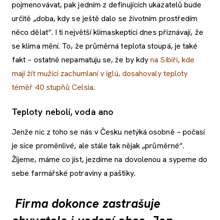
pojmenovávat, pak jedním z definujících ukazatelů bude
určitě „doba, kdy se ještě dalo se životním prostředím
něco dělat“. I ti největší klimaskeptici dnes přiznávají, že
se klima mění. To, že průměrná teplota stoupá, je také
fakt – ostatně nepamatuju se, že by kdy
na Sibiři, kde
mají žít mužici zachumlaní v iglú, dosahovaly teploty
téměř 40 stupňů Celsia
.
Teploty nebolí, voda ano
Jenže nic z toho se nás v Česku netýká osobně – počasí
je sice proměnlivé, ale stále tak nějak „průměrné“.
Žijeme, máme co jíst, jezdíme na dovolenou a sypeme do
sebe farmářské potraviny a paštiky.
Firma dokonce zastrašuje