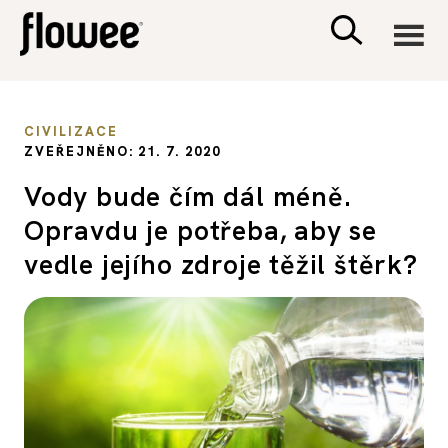
CIVILIZACE
CIVILIZACE
ZVEŘEJNĚNO: 21. 7. 2020
ZDRAVÍ
Vody bude čím dál méně.
Opravdu je potřeba, aby se
PSYCHOLOGIE
vedle jejího zdroje těžil štěrk?
RODINA A DĚTI
SEX A VZTAHY
PORADNA