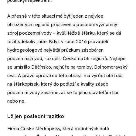
politickým spektrem.
A přesně v této situaci má být jeden z nejvíce
ohrožených regionů připraven o poslední významný
zdroj podzemní vody – kvůli těžbě štěrku, který se dá
těžit kdekoliv jinde. Když v roce 2016 prováděli
hydrogeologové největší průzkum zásobáren
podzemních vod, rozdělili Česko na 58 regionů. Nejlépe
se umístilo Děčínsko, nejhůře na tom byl Dolnomoravský
úval. A právě uprostřed této oblasti má vyrůst obří důl
na štěrkopísek, který do podloží a kvality zásob
podzemní vody zasáhne, ať se to jeho stavitelům líbí
nebo ne.
Už jen poslední razítko
Firma České štěrkopísky, která podobných dolů