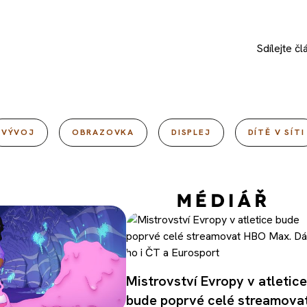
Sdílejte
čl
VÝVOJ
OBRAZOVKA
DISPLEJ
DÍTĚ V SÍTI
Mistrovství Evropy v atletice
bude poprvé celé streamova