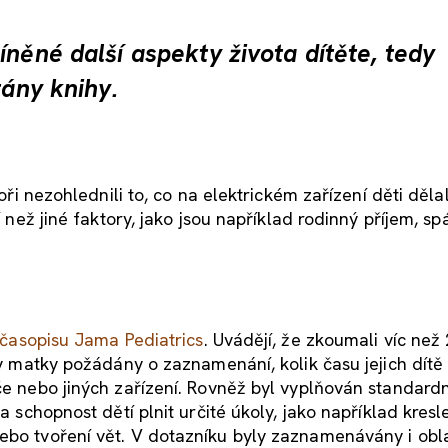
íněné další aspekty života dítěte, tedy
tány knihy.
toři nezohlednili to, co na elektrickém zařízení děti děla
í než jiné faktory, jako jsou například rodinný příjem, s
v časopisu Jama Pediatrics
. Uvádějí, že zkoumali víc než
ly matky požádány o zaznamenání, kolik času jejich dítě 
če nebo jiných zařízení. Rovněž byl vyplňován standardn
a schopnost dětí plnit určité úkoly, jako například kresl
ebo tvoření vět. V dotazníku byly zaznamenávány i obla