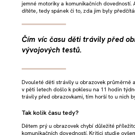
jemné motoriky a komunikačních dovedností. A 
dítěte, tedy spánek či to, zda jim byly předčítá
Čím víc času děti trávily před ob
vývojových testů.
Dvouleté děti strávily u obrazovek průměrně a
v pěti letech došlo k poklesu na 11 hodin týdn
trávily před obrazovkami, tím horší to u nich b
Tak kolik času tedy?
Dětem prý u obrazovek chybí důležité příležito
komunikačních dovedností. Kritici studie ovšem