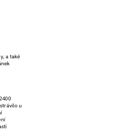
ly, a také
pánek
 2400
strávilo u
í
ení
sti