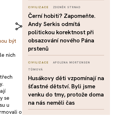
CIVILIZACE
ZDENĚK STRNAD
Černí hobiti? Zapomeňte.
Andy Serkis odmítá
politickou korektnost při
obsazování nového Pána
hou být
prstenů
le nich
CIVILIZACE
APOLENA MORTENSEN
TŮMOVÁ
 třech
Husákovy děti vzpomínají na
y.
šťastné dětství. Byli jsme
ají
venku do tmy, protože doma
y se
na nás neměli čas
su u
ormovali o