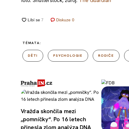
foto: Shutterstock, zdroj:
The Guardian
Diskuze
0
TÉMATA:
DĚTI
PSYCHOLOGIE
RODIČE
Vražda skončila mezi
„pomníčky“. Po 16 letech
přinesla zlom analýza DNA