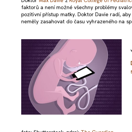
Doktor
Max Davie
z
Royal College of Pediatri
faktorů a není možné všechny problémy svalovat
pozitivní přístup matky. Doktor Davie radí, ab
neměly zasahovat do času vyhrazeného na spa