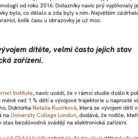
hnologií od roku 2016. Dotazníky navíc prý vyplňovaly 
vky bylo, co dělalo a zda byly s ním. Největším zádrhel
 hranici, kolik času u obrazovky je už moc.
vývojem dítěte, velmi často jejich stav
ká zařízení.
rnet Institute
, navíc uvádí, že v rámci studie došlo k po
 méně než 1 % dětí a vývojové trajektorie u naprosté vě
ého. Doktorka
Natalia Kucirková
, která se vývojem dětí v
vá na
University College London
, dodává, že rodiče, kteří
ch stav bezdůvodně svádějí na elektronická zařízení.