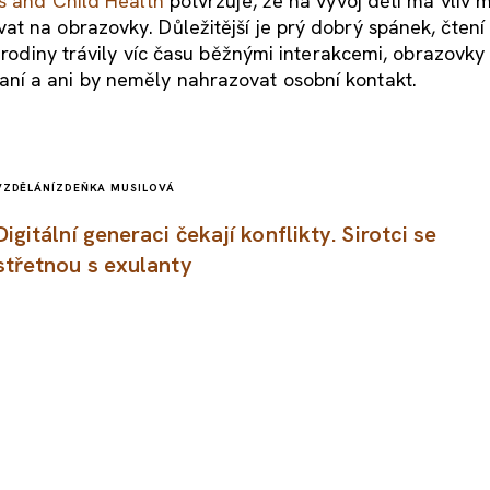
cs and Child Health
potvrzuje, že na vývoj dětí má vliv
 na obrazovky. Důležitější je prý dobrý spánek, čtení d
y rodiny trávily víc času běžnými interakcemi, obrazovky
ní a ani by neměly nahrazovat osobní kontakt.
VZDĚLÁNÍ
ZDEŇKA MUSILOVÁ
Digitální generaci čekají konflikty. Sirotci se
střetnou s exulanty