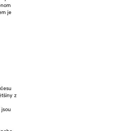
jenom
em je
klesu
tšiny z
 jsou