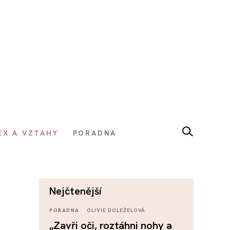
EX A VZTAHY
PORADNA
nejčtenější
š
PORADNA
OLIVIE DOLEŽELOVÁ
„Zavři oči, roztáhni nohy a