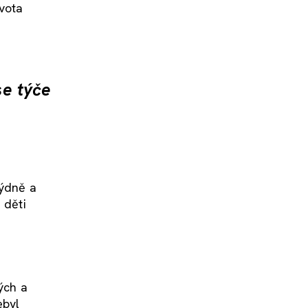
vota
se týče
týdně a
 děti
ých a
ebyl