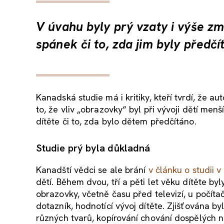
V úvahu byly prý vzaty i výše zm
spánek či to, zda jim byly předčí
Kanadská studie má i kritiky, kteří tvrdí, že au
to, že vliv „obrazovky“ byl při vývoji dětí menš
dítěte či to, zda bylo dětem předčítáno.
Studie prý byla důkladná
Kanadští vědci se ale brání
v článku o studii 
dětí. Během dvou, tří a pěti let věku dítěte by
obrazovky, včetně času před televizí, u počíta
dotazník, hodnotící vývoj dítěte. Zjišťována byl
různých tvarů, kopírování chování dospělých n