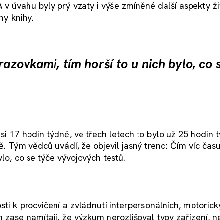
v úvahu byly prý vzaty i výše zmíněné další aspekty ži
ny knihy.
razovkami, tím horší to u nich bylo, co 
si 17 hodin týdně, ve třech letech to bylo už 25 hodin 
ě. Tým vědců uvádí, že objevil jasný trend: Čím víc času
ylo, co se týče vývojových testů.
sti k procvičení a zvládnutí interpersonálních, motorick
 zase namítají, že výzkum nerozlišoval typy zařízení, n