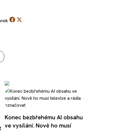
ánek
Konec bezbřehému AI obsahu
ve vysílání. Nově ho musí
t