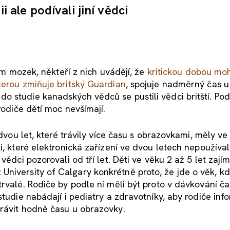
i ale podívali jiní vědci
tem mozek, někteří z nich uvádějí, že
kritickou dobou mo
kterou zmiňuje britský Guardian
, spojuje nadměrný čas u
 studie kanadských vědců se pustili vědci britští. Pod
rodiče dětí moc nevšímají.
 dvou let, které trávily více času s obrazovkami, měly ve
i, které elektronická zařízení ve dvou letech nepoužíval
ědci pozorovali od tří let. Děti ve věku 2 až 5 let zajím
 University of Calgary konkrétně proto, že jde o věk, kd
rvalé. Rodiče by podle ní měli být proto v dávkování ča
studie nabádají i pediatry a zdravotníky, aby rodiče inf
trávit hodně času u obrazovky.