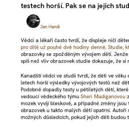
testech horší. Pak se na jejich studi
Jan Handl
Vědci a lékaři často tvrdí, že displeje ničí dě
pro dítě už pouhé dvě hodiny denně
.
Studie, 
obrazovky se zpožděným vývojem dětí. Jenže do
spíš než vliv obrazovek studie dokazuje, že si 
Kanadští vědci ve studii tvrdí, že děti ve věku
letech horší výsledky vývojových testů než dět
Podobně dopadly testy u pětiletých dětí, které v
vedoucí vědeckého týmu
Sheri Madiganovou
z
mozek vyvíjí bleskově, a případné změny jsou t
obrazovek u takto malých dětí opatrní. Autoři 
možných důsledcích, pokud jejich děti budou 