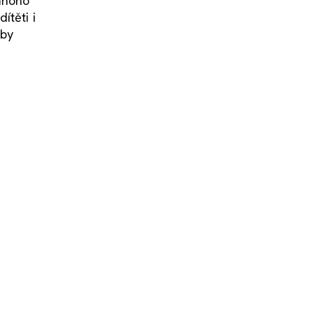
 mnoho
ítěti i
 by