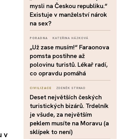
mysli na Českou republiku.“
Existuje v manželství nárok
na sex?
PORADNA
KATEŘINA HÁJKOVÁ
„Už zase musím!“ Faraonova
pomsta postihne až
polovinu turistů. Lékař radí,
co opravdu pomáhá
CIVILIZACE
ZDENĚK STRNAD
Deset největších českých
turistických bizárů. Trdelník
je všude, za největším
peklem musíte na Moravu (a
sklípek to není)
u v