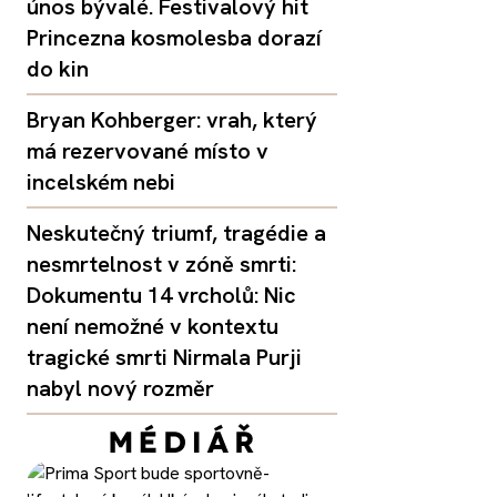
únos bývalé. Festivalový hit
Princezna kosmolesba dorazí
do kin
Bryan Kohberger: vrah, který
má rezervované místo v
incelském nebi
Neskutečný triumf, tragédie a
nesmrtelnost v zóně smrti:
Dokumentu 14 vrcholů: Nic
není nemožné v kontextu
tragické smrti Nirmala Purji
nabyl nový rozměr