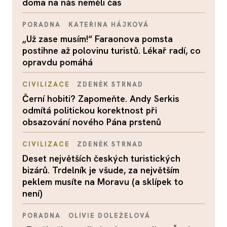
doma na nás neměli čas
PORADNA
KATEŘINA HÁJKOVÁ
„Už zase musím!“ Faraonova pomsta
postihne až polovinu turistů. Lékař radí, co
opravdu pomáhá
CIVILIZACE
ZDENĚK STRNAD
Černí hobiti? Zapomeňte. Andy Serkis
odmítá politickou korektnost při
obsazování nového Pána prstenů
CIVILIZACE
ZDENĚK STRNAD
Deset největších českých turistických
bizárů. Trdelník je všude, za největším
peklem musíte na Moravu (a sklípek to
není)
PORADNA
OLIVIE DOLEŽELOVÁ