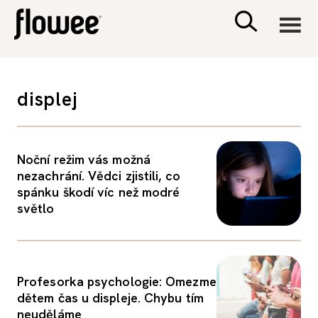
CIVILIZACE
displej
ZDRAVÍ
Noční režim vás možná
PSYCHOLOGIE
nezachrání. Vědci zjistili, co
spánku škodí víc než modré
RODINA A DĚTI
světlo
SEX A VZTAHY
Profesorka psychologie: Omezme
PORADNA
dětem čas u displeje. Chybu tím
neuděláme