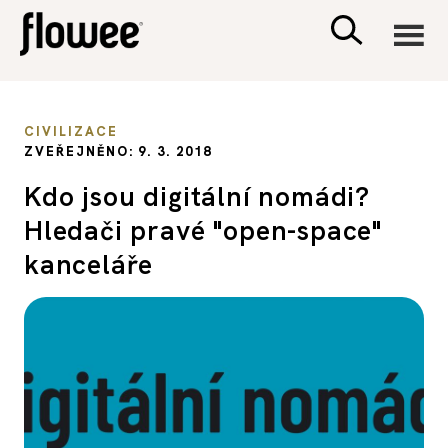
CIVILIZACE
CIVILIZACE
ZVEŘEJNĚNO: 9. 3. 2018
ZDRAVÍ
Kdo jsou digitální nomádi?
Hledači pravé "open-space"
PSYCHOLOGIE
kanceláře
RODINA A DĚTI
SEX A VZTAHY
PORADNA