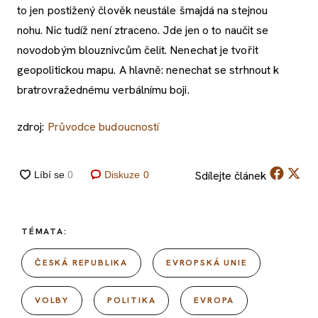
to jen postižený člověk neustále šmajdá na stejnou
nohu. Nic tudíž není ztraceno. Jde jen o to naučit se
novodobým blouznivcům čelit. Nenechat je tvořit
geopolitickou mapu. A hlavně: nenechat se strhnout k
bratrovražednému verbálnímu boji.
zdroj:
Průvodce budoucností
Sdílejte
článek
Diskuze
0
TÉMATA:
ČESKÁ REPUBLIKA
EVROPSKÁ UNIE
VOLBY
POLITIKA
EVROPA