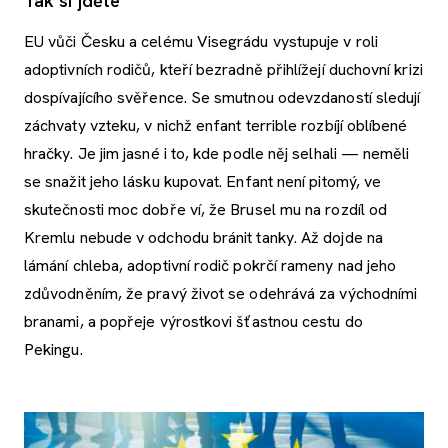
Tak si jděte
EU vůči Česku a celému Visegrádu vystupuje v roli
adoptivních rodičů, kteří bezradně přihlížejí duchovní krizi
dospívajícího svěřence. Se smutnou odevzdaností sledují
záchvaty vzteku, v nichž enfant terrible rozbíjí oblíbené
hračky. Je jim jasné i to, kde podle něj selhali — neměli
se snažit jeho lásku kupovat. Enfant není pitomý, ve
skutečnosti moc dobře ví, že Brusel mu na rozdíl od
Kremlu nebude v odchodu bránit tanky. Až dojde na
lámání chleba, adoptivní rodič pokrčí rameny nad jeho
zdůvodněním, že pravý život se odehrává za východními
branami, a popřeje výrostkovi šťastnou cestu do
Pekingu.