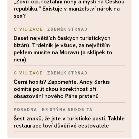
„Zavři oči, roztáhni nohy a mysli na Českou
republiku.“ Existuje v manželství nárok na
sex?
CIVILIZACE
ZDENĚK STRNAD
Deset největších českých turistických
bizárů. Trdelník je všude, za největším
peklem musíte na Moravu (a sklípek to
není)
CIVILIZACE
ZDENĚK STRNAD
Černí hobiti? Zapomeňte. Andy Serkis
odmítá politickou korektnost při
obsazování nového Pána prstenů
PORADNA
KRISTÝNA NEDOBITÁ
Šest znaků, že jste v turistické pasti. Takhle
restaurace loví důvěřivé cestovatele