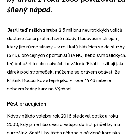
šílený nápad.
Jestli teď našich zhruba 2,5 milionu neurotických voličů
dostane šanci prohnat své nálady hlasovacím strojem,
který jim různé strany – v roli katů hlásících se do služby
(SPD), obyčejných oportunistů (ANO) nebo sympatických,
leč bohužel trochu naivních inovátorů (Piráti) – slibují jako
dárek pod stromeček, můžeme se právem obávat, že
křižník Kocourkov stejně jako v roce 1948 nabere
sebevražedný kurz na Východ.
Pěst pracujících
Kdyby někdo volební rok 2018 sledoval optikou roku
2003, kdy jsme hlasovali o vstupu do EU, přišel by mu
surreálný. Spatřil by třeba někoho s očividně korejsko-