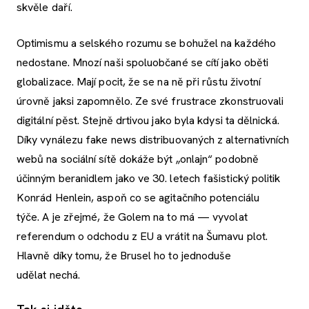
skvěle daří.
Optimismu a selského rozumu se bohužel na každého
nedostane. Mnozí naši spoluobčané se cítí jako oběti
globalizace. Mají pocit, že se na ně při růstu životní
úrovně jaksi zapomnělo. Ze své frustrace zkonstruovali
digitální pěst. Stejně drtivou jako byla kdysi ta dělnická.
Díky vynálezu fake news distribuovaných z alternativních
webů na sociální sítě dokáže být „onlajn“ podobně
účinným beranidlem jako ve 30. letech fašistický politik
Konrád Henlein, aspoň co se agitačního potenciálu
týče. A je zřejmé, že Golem na to má — vyvolat
referendum o odchodu z EU a vrátit na Šumavu plot.
Hlavně díky tomu, že Brusel ho to jednoduše
udělat nechá.