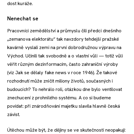
dost kuráže.
Nenechat se
Pracovníci zemědělství a průmyslu čili předci dnešního
„zemanova elektorátu“ tak navzdory tehdejší pražské
kavárně vyslali zemi na první dobrodružnou výpravu na
Východ. Učinili tak svobodně a o vlastní vůli — totiž vůli
věřit různým dezinformacím, často zahraniční výroby
(viz Jak se dělaly fake news v roce 1946). Že takové
rozhodnutí může zničit miliony životů, současných i
budoucích? To nehrálo roli, otázkou dne bylo ventilovat
znechucení z prohnilého systému. A co si budeme
povídat: při znárodňování majetku slavila hlavně česká
závist.
Útěchou může být, že dějiny se ve skutečnosti neopakují: