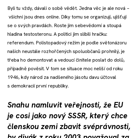
Byli tu vždy, dávali o sobě vědět. Jedna věc je ale nová –
všichni jsou dnes online. Díky tomu se organizují, ujišťují
se o svých pravdách. Roste jim sebevědomí a stoupá
hladina testosteronu. A politici jim slíbili hračku:
referendum. Polistopadový režim je podle světonázoru
našich neustále rozhořčených spoluobčanů prohnilý, je
třeba ho demontovat a vedoucí činitele poslat do dolů,
případně pověsit. V tom se situace moc neliší od roku
1946, kdy národ za nadšeného jásotu davu účtoval
s demokracií první republiky.
Snahu namluvit veřejnosti, že EU
je cosi jako nový SSSR, který chce
členskou zemi zbavit svéprávnosti,
by divák z roku 2003 považoval za