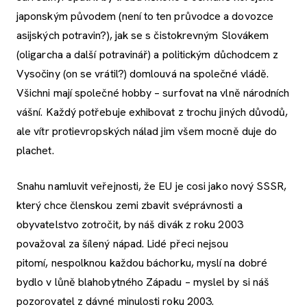
japonským původem (není to ten průvodce a dovozce
asijských potravin?), jak se s čistokrevným Slovákem
(oligarcha a další potravinář) a politickým důchodcem z
Vysočiny (on se vrátil?) domlouvá na společné vládě.
Všichni mají společné hobby – surfovat na vlně národních
vášní. Každý potřebuje exhibovat z trochu jiných důvodů,
ale vítr protievropských nálad jim všem mocně duje do
plachet.
Snahu namluvit veřejnosti, že EU je cosi jako nový SSSR,
který chce členskou zemi zbavit svéprávnosti a
obyvatelstvo zotročit, by náš divák z roku 2003
považoval za šílený nápad. Lidé přeci nejsou
pitomí, nespolknou každou báchorku, myslí na dobré
bydlo v lůně blahobytného Západu – myslel by si náš
pozorovatel z dávné minulosti roku 2003.