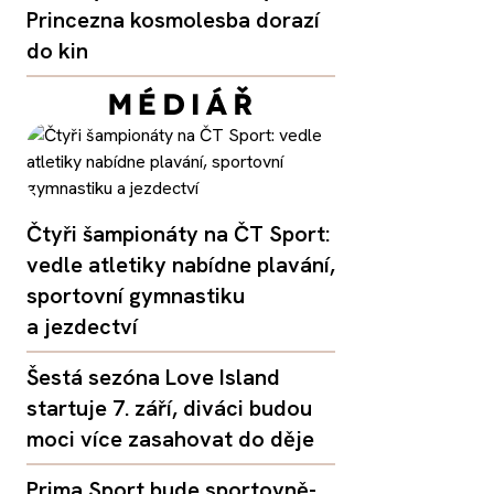
Princezna kosmolesba dorazí
do kin
Čtyři šampionáty na ČT Sport:
vedle atletiky nabídne plavání,
sportovní gymnastiku
a jezdectví
Šestá sezóna Love Island
startuje 7. září, diváci budou
moci více zasahovat do děje
Prima Sport bude sportovně-