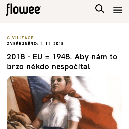
CIVILIZACE
CIVILIZACE
ZVEŘEJNĚNO: 1. 11. 2018
ZDRAVÍ
2018 - EU = 1948. Aby nám to
brzo někdo nespočítal
PSYCHOLOGIE
RODINA A DĚTI
SEX A VZTAHY
PORADNA