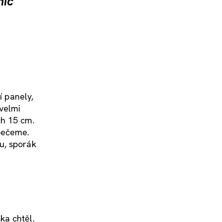
nic
í panely,
 velmi
ch 15 cm.
upečeme.
u, sporák
ska chtěl.