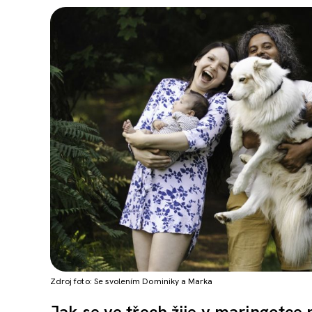
Zdroj foto: Se svolením Dominiky a Marka
Jak se ve třech žije v maringotc