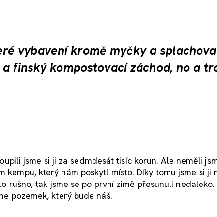
ré vybavení kromě myčky a splachova
 a finský kompostovací záchod, no a tr
Koupili jsme si ji za sedmdesát tisíc korun. Ale neměli js
m kempu, který nám poskytl místo. Díky tomu jsme si ji 
bylo rušno, tak jsme se po první zimě přesunuli nedaleko
jsme pozemek, který bude náš.