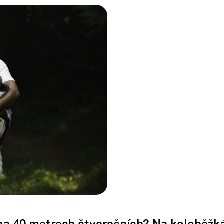
e na 40 metrech čtverečních? Na koloběžk