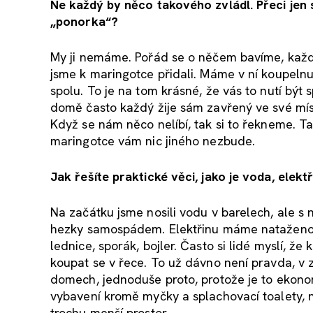
Ne každý by něco takového zvládl. Přeci jen
„ponorka“?
My ji nemáme. Pořád se o něčem bavíme, každý 
jsme k maringotce přidali. Máme v ní koupelnu
spolu. To je na tom krásné, že vás to nutí být
domě často každý žije sám zavřený ve své mís
Když se nám něco nelíbí, tak si to řekneme. T
maringotce vám nic jiného nezbude.
Jak řešíte praktické věci, jako je voda, elekt
Na začátku jsme nosili vodu v barelech, ale s
hezky samospádem. Elektřinu máme nataženou 
lednice, sporák, bojler. Často si lidé myslí, že
koupat se v řece. To už dávno není pravda, v 
domech, jednoduše proto, protože je to ekono
vybavení kromě myčky a splachovací toalety, 
trochu menší prostor.