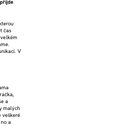
přijde
kterou
t čas
e velkém
áme.
nikaci. V
sama
račka,
še a
ky malých
e veškeré
 no a