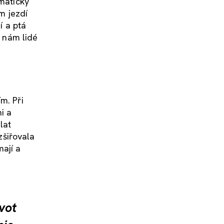
omaticky
ám jezdí
í a ptá
e nám lidé
m. Při
i a
lat
zšiřovala
mají a
vot