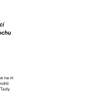
cí
ochu
me na ni
mohli
. Tady