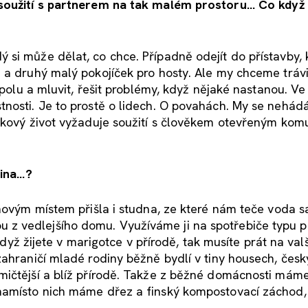
 soužití s partnerem na tak malém prostoru...
Co když 
si může dělat, co chce. Případně odejít do přístavby, 
 a druhý malý pokojíček pro hosty. Ale my chceme trávi
 spolu a mluvit, řešit problémy, když nějaké nastanou. V
tnosti. Je to prostě o lidech. O povahách. My se nehád
akový život vyžaduje soužití s člověkem otevřeným komu
řina…?
 novým místem přišla i studna, ze které nám teče voda 
z vedlejšího domu. Využíváme ji na spotřebiče typu p
 když žijete v marigotce v přírodě, tak musíte prát na val
zahraničí mladé rodiny běžně bydlí v tiny housech, čes
mičtější a blíž přírodě. Takže z běžné domácnosti mám
namísto nich máme dřez a finský kompostovací záchod,