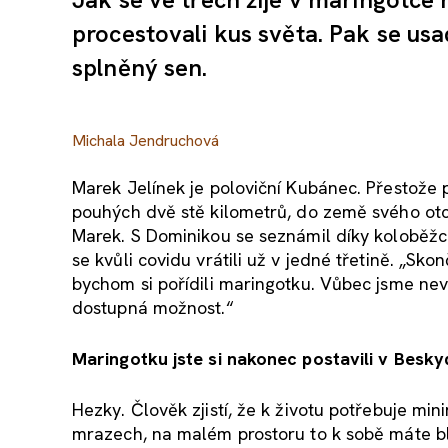
procestovali kus světa. Pak se usad
splněný sen.
Michala Jendruchová
Marek Jelínek je poloviční Kubánec. Přestože 
pouhých dvě stě kilometrů, do země svého otc
Marek. S Dominikou se seznámil díky koloběžce.
se kvůli covidu vrátili už v jedné třetině. „S
bychom si pořídili maringotku. Vůbec jsme nevěd
dostupná možnost.“
Maringotku jste si nakonec postavili v Besk
Hezky. Člověk zjistí, že k životu potřebuje m
mrazech, na malém prostoru to k sobě máte bl