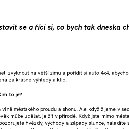
astavit se a říci si, co bych tak dneska c
eli zvyknout na větší zimu a pořídit si auto 4x4, abych
cena za krásné výhledy a klid.
Čím to je?
 na vlně městského proudu a shonu. Ale když žijeme v se
člověk může udělat, je žít v přírodě. Když jste mimo měst
, pozorujete hvězdy, východy a západy slunce, naladíte 