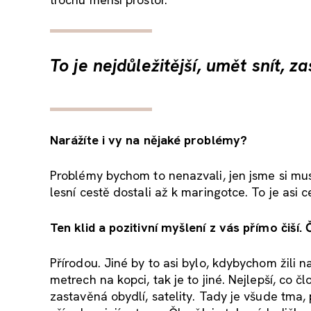
To je nejdůležitější, umět snít, z
Narážíte i vy na nějaké problémy?
Problémy bychom to nenazvali, jen jsme si mus
lesní cestě dostali až k maringotce. To je asi 
Ten klid a pozitivní myšlení z vás přímo čiší. 
Přírodou. Jiné by to asi bylo, kdybychom žili
metrech na kopci, tak je to jiné. Nejlepší, co 
zastavěná obydlí, satelity. Tady je všude tma