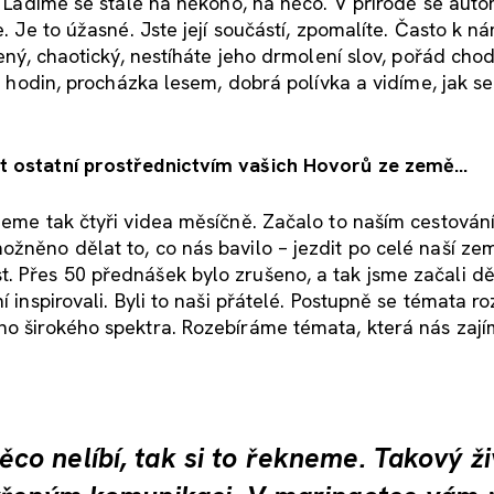
a. Ladíme se stále na někoho, na něco. V přírodě se aut
e. Je to úžasné. Jste její součástí, zpomalíte. Často k n
lený, chaotický, nestíháte jeho drmolení slov, pořád chod
ár hodin, procházka lesem, dobrá polívka a vidíme, jak s
t ostatní prostřednictvím vašich Hovorů ze země...
jeme tak čtyři videa měsíčně. Začalo to naším cestování
žněno dělat to, co nás bavilo – jezdit po celé naší zem
. Přes 50 přednášek bylo zrušeno, a tak jsme začali dě
í inspirovali. Byli to naši přátelé. Postupně se témata ro
ho širokého spektra. Rozebíráme témata, která nás zají
o nelíbí, tak si to řekneme. Takový ži