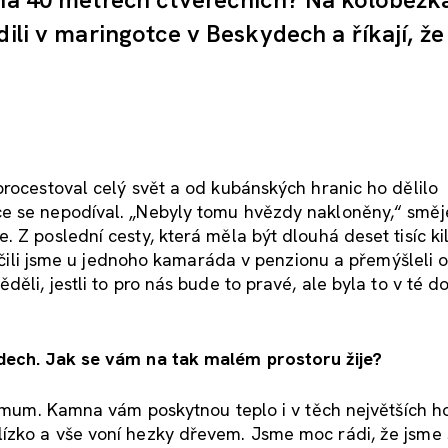
ili v maringotce v Beskydech a říkají, že 
procestoval celý svět a od kubánských hranic ho dělilo
e se nepodíval. „Nebyly tomu hvězdy nakloněny,“ směj
 Z poslední cesty, která měla být dlouhá deset tisíc ki
končili jsme u jednoho kamaráda v penzionu a přemýšleli 
ěli, jestli to pro nás bude to pravé, ale byla to v té d
ydech. Jak se vám na tak malém prostoru žije?
inimum. Kamna vám poskytnou teplo i v těch největších h
ízko a vše voní hezky dřevem. Jsme moc rádi, že jsme 