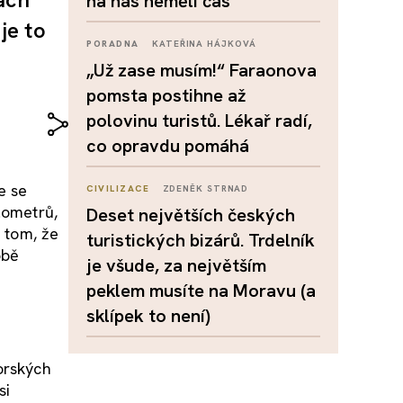
na nás neměli čas
je to
PORADNA
KATEŘINA HÁJKOVÁ
„Už zase musím!“ Faraonova
pomsta postihne až
polovinu turistů. Lékař radí,
co opravdu pomáhá
e se
CIVILIZACE
ZDENĚK STRNAD
lometrů,
Deset největších českých
o tom, že
turistických bizárů. Trdelník
obě
je všude, za největším
peklem musíte na Moravu (a
sklípek to není)
orských
si