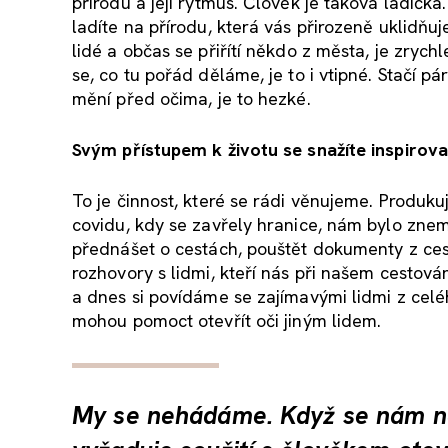
přírodu a její rytmus. Člověk je taková ladičk
ladíte na přírodu, která vás přirozeně uklidňuj
lidé a občas se přiřítí někdo z města, je zrych
se, co tu pořád děláme, je to i vtipné. Stačí p
mění před očima, je to hezké.
Svým přístupem k životu se snažíte inspirova
To je činnost, které se rádi věnujeme. Produku
covidu, kdy se zavřely hranice, nám bylo znemo
přednášet o cestách, pouštět dokumenty z cest
rozhovory s lidmi, kteří nás při našem cestován
a dnes si povídáme se zajímavými lidmi z celé
mohou pomoct otevřít oči jiným lidem.
My se nehádáme. Když se nám něc