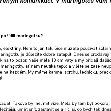
evřeným komunikaci. V maringotce vám 
i pořídili maringotku?
 elektřiny. Není to jen tak. Sice můžete používat solárn
ringotku je důležité dobře zateplit. Dnes se prodávají
 na to pozor. Naše měla 10 cm vaty a my přidali další
 maringotky, ať nám neutíká teplo a v létě se zase ne
í je na každém. My máme kamna, sprchu, ledničku, pračk
li.
ypadal. Takové by měl mít vize. Měla by tam být pokora,
ežitější, umět snít, zastavit se a říci si, co bych tak dne