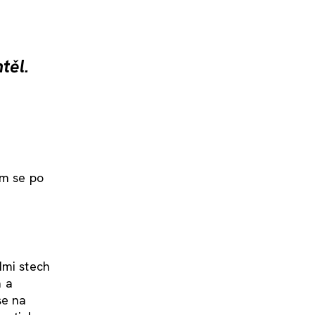
htěl.
om se po
dmi stech
a a
se na