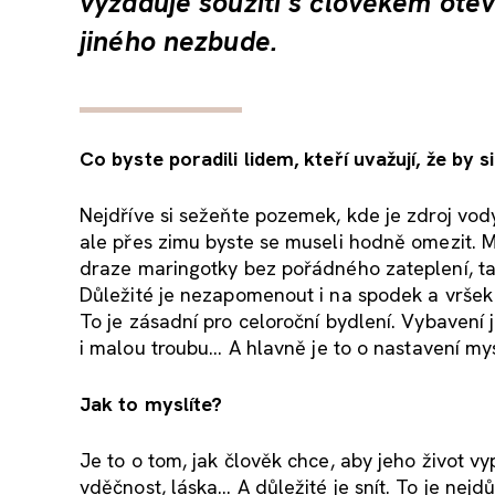
vyžaduje soužití s člověkem ot
jiného nezbude.
Co byste poradili lidem, kteří uvažují, že by s
Nejdříve si sežeňte pozemek, kde je zdroj vody,
ale přes zimu byste se museli hodně omezit. Ma
draze maringotky bez pořádného zateplení, tak
Důležité je nezapomenout i na spodek a vršek
To je zásadní pro celoroční bydlení. Vybaven
i malou troubu... A hlavně je to o nastavení mys
Jak to myslíte?
Je to o tom, jak člověk chce, aby jeho život v
vděčnost, láska… A důležité je snít. To je nejdůl