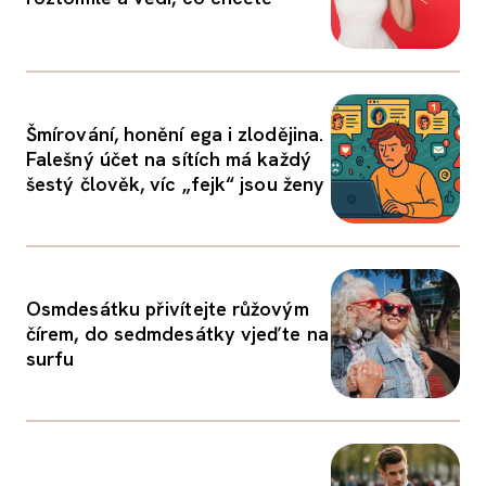
Šmírování, honění ega i zlodějina.
Falešný účet na sítích má každý
šestý člověk, víc „fejk“ jsou ženy
Osmdesátku přivítejte růžovým
čírem, do sedmdesátky vjeďte na
surfu