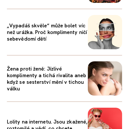
„Vypadáš skvěle“ může bolet víc
než urážka. Proč komplimenty ničí
sebevědomí dětí
Žena proti ženě: Jízlivé
komplimenty a tichá rivalita aneb
když se sesterství mění v tichou
válku
Lolity na internetu. Jsou zkažené,
roztomilé a vědí, co chcete