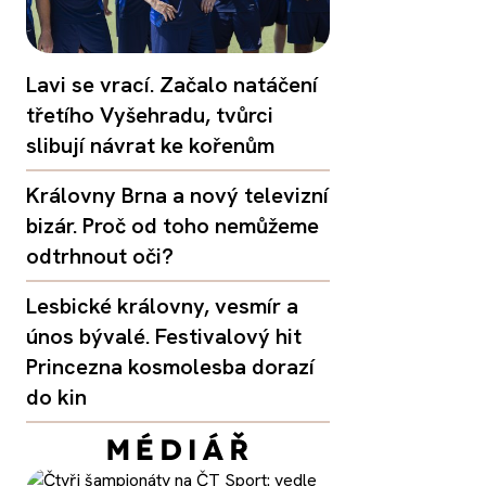
Lavi se vrací. Začalo natáčení
třetího Vyšehradu, tvůrci
slibují návrat ke kořenům
Královny Brna a nový televizní
bizár. Proč od toho nemůžeme
odtrhnout oči?
Lesbické královny, vesmír a
únos bývalé. Festivalový hit
Princezna kosmolesba dorazí
do kin