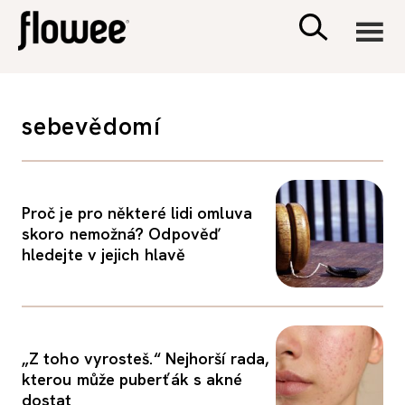
CIVILIZACE
sebevědomí
ZDRAVÍ
PSYCHOLOGIE
Proč je pro některé lidi omluva
skoro nemožná? Odpověď
hledejte v jejich hlavě
RODINA A DĚTI
SEX A VZTAHY
„Z toho vyrosteš.“ Nejhorší rada,
PORADNA
kterou může puberťák s akné
dostat