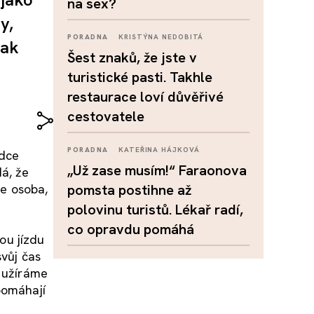
na sex?
y,
PORADNA
KRISTÝNA NEDOBITÁ
tak
Šest znaků, že jste v
turistické pasti. Takhle
restaurace loví důvěřivé
cestovatele
PORADNA
KATEŘINA HÁJKOVÁ
rdce
„Už zase musím!“ Faraonova
dá, že
že osoba,
pomsta postihne až
polovinu turistů. Lékař radí,
co opravdu pomáhá
ou jízdu
svůj čas
ě užíráme
pomáhají