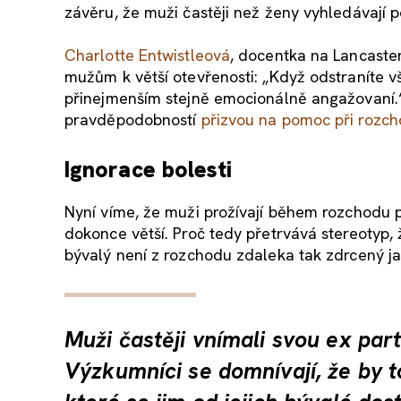
závěru, že muži častěji než ženy vyhledávají 
Charlotte Entwistleová
, docentka na Lancaste
mužům k větší otevřenosti: „Když odstraníte 
přinejmenším stejně emocionálně angažovaní.“ 
pravděpodobností
přizvou na pomoc při rozc
Ignorace bolesti
Nyní víme, že muži prožívají během rozchodu 
dokonce větší. Proč tedy přetrvává stereotyp, 
bývalý není z rozchodu zdaleka tak zdrcený j
Muži častěji vnímali svou ex par
Výzkumníci se domnívají, že by 