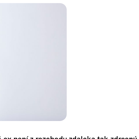
š ex není z rozchodu zdaleka tak zdrcený