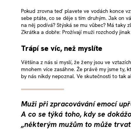
Pokud zrovna teď plavete ve vodách konce vz
sebe ptáte, co se děje s tím druhým. Jak on vá
na něj podívá? Stýská se mu vůbec? Má taky zl
Zkrátka a dobře: Prožívají muži rozchody jina
Trápí se víc, než myslíte
Většina z nás si myslí, že ženy jsou ve vztaz
mnohem více zasáhne. Že právě my jsme ty, které
by nás nikdy nepoznal. Ve skutečnosti to tak a
Muži při zpracovávání emocí upře
A co se týká toho, kdy se dokáž
„některým mužům to může trvat 