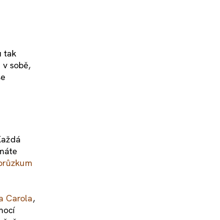
u tak
 v sobě,
se
 Každá
 máte
 průzkum
a Carola
,
mocí