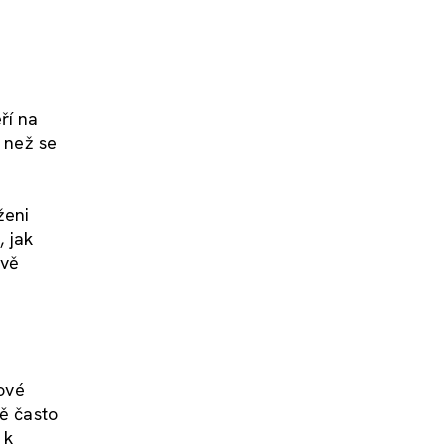
ří na
i než se
ženi
, jak
ově
tové
ně často
 k