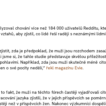
yzoval chování více než 184 000 uživatelů Redditu, kte
ztahů, aby zjistil, co lidé řeší raději s neznámými lidm
 zjistit, zda je předpoklad, že muži jsou rozchodem zasa
 jsme si, že tahle studie představuje skvělou příležitost
 pohlavími. Například, zda jsou muži skutečně méně cit
en o své pocity nedělí,“
řekl magazínu Evie
.
to fakt, že muži na těchto fórech častěji vyjadřovali ci
ování jazyka zjistili, že v jejich příspěvcích se poměr
stěji než v příspěvcích žen. Nakonec výzkumníci dospěli