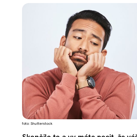
foto: Shutterstock
Skončilo to a vy máte pocit, že vá