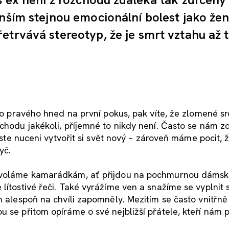
enším stejnou emocionální bolest jako žen
etrvává stereotyp, že je smrt vztahu až 
oho pravého hned na první pokus, pak víte, že zlomené s
chodu jakékoli, příjemné to nikdy není. Často se nám z
 jste nuceni vytvořit si svět nový – zároveň máme pocit, 
yč.
Zavoláme kamarádkám, ať přijdou na pochmurnou dámsk
lítostivé řeči. Také vyrážíme ven a snažíme se vyplnit 
om alespoň na chvíli zapomněly. Mezitím se často vnitřn
u se přitom opíráme o své nejbližší přátele, kteří nám 