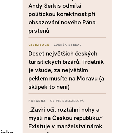
Andy Serkis odmítá
politickou korektnost při
obsazování nového Pána
prstenů
CIVILIZACE
ZDENĚK STRNAD
Deset největších českých
turistických bizárů. Trdelník
je všude, za největším
peklem musíte na Moravu (a
sklípek to není)
PORADNA
OLIVIE DOLEŽELOVÁ
„Zavři oči, roztáhni nohy a
mysli na Českou republiku.“
Existuje v manželství nárok
 jako