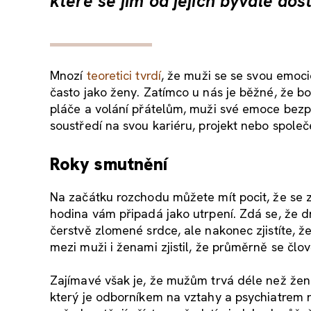
které se jim od jejich bývalé dost
Mnozí
teoretici tvrdí
, že muži se se svou emoci
často jako ženy. Zatímco u nás je běžné, že 
pláče a volání přátelům, muži své emoce bezpr
soustředí na svou kariéru, projekt nebo společ
Roky smutnění
Na začátku rozchodu můžete mít pocit, že se z
hodina vám připadá jako utrpení. Zdá se, že d
čerstvě zlomené srdce, ale nakonec zjistíte, 
mezi muži i ženami zjistil, že průměrně se člov
Zajímavé však je, že mužům trvá déle než žen
který je odborníkem na vztahy a psychiatrem 