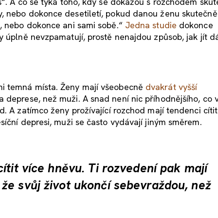
š“. A co se týká toho, kdy se dokážou s rozchodem sku
, nebo dokonce desetiletí, pokud danou ženu skutečně 
m, nebo dokonce ani sami sobě.“
Jedna studie
dokonce
 úplně nevzpamatují, prostě nenajdou způsob, jak jít dá
mi temná místa. Ženy mají všeobecně
dvakrát vyšší
a deprese, než muži. A snad není nic příhodnějšího, co
. A zatímco ženy prožívající rozchod mají tendenci cíti
síční depresi, muži se často vydávají jiným směrem.
ítit více hněvu. Ti rozvedení pak mají
že svůj život ukončí sebevraždou, než