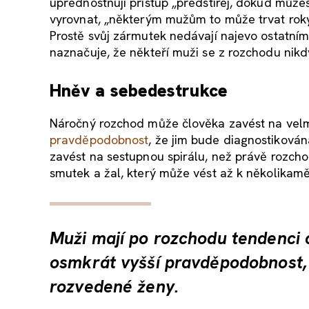
upřednostňují přístup „předstírej, dokud může
vyrovnat, „některým mužům to může trvat roky
Prostě svůj zármutek nedávají najevo ostatní
naznačuje, že někteří muži se z rozchodu nikdy
Hněv a sebedestrukce
Náročný rozchod může člověka zavést na vel
pravděpodobnost
, že jim bude diagnostikován
zavést na sestupnou spirálu, než právě rozchod
smutek a žal, který může vést až k několikamě
Muži mají po rozchodu tendenci c
osmkrát vyšší pravděpodobnost, 
rozvedené ženy.