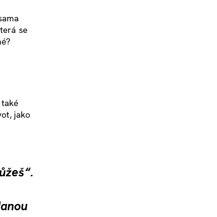
 sama
terá se
né?
 také
ot, jako
ůžeš“.
danou