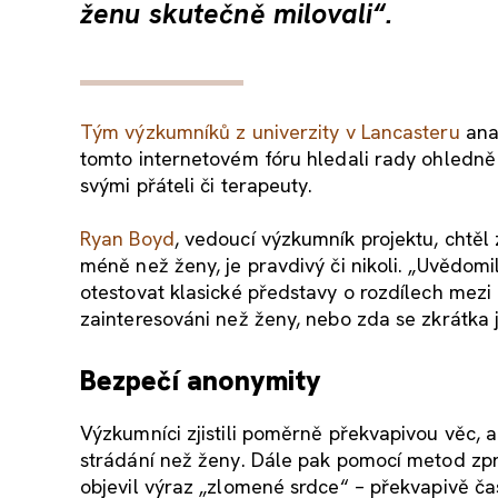
ženu skutečně milovali“.
Tým výzkumníků z univerzity v Lancasteru
anal
tomto internetovém fóru hledali rady ohledně v
svými přáteli či terapeuty.
Ryan Boyd
, vedoucí výzkumník projektu, chtěl
méně než ženy, je pravdivý či nikoli. „Uvědomili
otestovat klasické představy o rozdílech mezi
zainteresováni než ženy, nebo zda se zkrátka j
Bezpečí anonymity
Výzkumníci zjistili poměrně překvapivou věc, a 
strádání než ženy. Dále pak pomocí metod zprac
objevil výraz „zlomené srdce“ – překvapivě ča