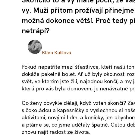
vy. Muži přitom prožívají přinejm
možná dokonce větší. Proč tedy př
netrápí?
Klára Kutilová
Pokud nepatříte mezi šťastlivce, kteří našli t
dokáže pekelně bolet. Ať už byly okolnosti roz
svět, ve kterém jste žili, najednou končí, a my
která pro vás byla domovem, je nenávratně pr
Co ženy obvykle dělají, když vztah skončí? 
s čokoládou a kapesníčky a vyslechnou si naše 
aktivitami, novými lidmi a koníčky, jen abych
a ptáme se, co jsme udělaly špatně. Celou dob
znovu najít radost ze života.