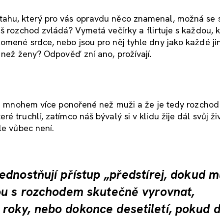
tahu, který pro vás opravdu něco znamenal, možná se
š rozchod zvládá? Vymetá večírky a flirtuje s každou, k
omené srdce, nebo jsou pro něj tyhle dny jako každé ji
k než ženy? Odpověď zní ano, prožívají.
ích mnohem více ponořené než muži a že je tedy rozchod
 truchlí, zatímco náš bývalý si v klidu žije dál svůj živ
le vůbec není.
dnostňují přístup „předstírej, dokud m
ou s rozchodem skutečně vyrovnat,
roky, nebo dokonce desetiletí, pokud 