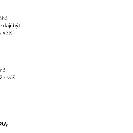
máhá
zdají být
 větší
žná
 že váš
ou,