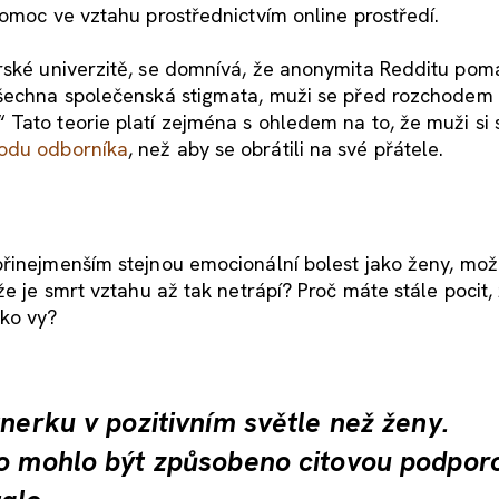
pomoc ve vztahu prostřednictvím online prostředí.
rské univerzitě, se domnívá, že anonymita Redditu po
všechna společenská stigmata, muži se před rozchodem 
Tato teorie platí zejména s ohledem na to, že muži si s
hodu odborníka
, než aby se obrátili na své přátele.
přinejmenším stejnou emocionální bolest jako ženy, mo
že je smrt vztahu až tak netrápí? Proč máte stále pocit,
ako vy?
tnerku v pozitivním světle než ženy.
to mohlo být způsobeno citovou podpor