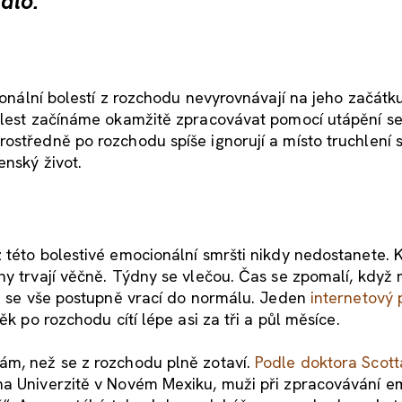
alo.
onální bolestí z rozchodu nevyrovnávají na jeho začátk
bolest začínáme okamžitě zpracovávat pomocí utápění se
ostředně po rozchodu spíše ignorují a místo truchlení 
enský život.
 této bolestivé emocionální smršti nikdy nedostanete.
ny trvají věčně. Týdny se vlečou. Čas se zpomalí, když
že se vše postupně vrací do normálu. Jeden
internetový
ěk po rozchodu cítí lépe asi za tři a půl měsíce.
ám, než se z rozchodu plně zotaví.
Podle doktora Scott
na Univerzitě v Novém Mexiku, muži při zpracovávání e