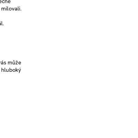
tečně
milovali.
l.
 vás může
t hluboký