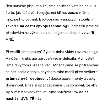
Jen musíme připustit, že jsme součástí většího celku a
že to, jak náš svět funguje, neřídíme, pouze máme
možnost to ovlivnit. Evoluce nás v minulých stoletích
zavedla
na cestu vývoje technologií.
Zaměřili jsme se
především na výkon a na to, co jsme schopni vytvořit
VNĚ.
Přerušili jsme spojení. Byla to doba vlády rozumu a ega.
V něčem krutá, ale zároveň velmi důležitá. Vymysleli
jsme díky tomu úžasné věci. Možná jsme se potřebovali
na čas zcela odpojit, abychom toho mohli přes veškeré
průmyslové revoluce,
vědecké experimenty a války
dosáhnout. Dnes si opět začínáme uvědomovat, že aby
bylo vše v rovnováze, musíme využívat i to,
co se
nachází UVNITŘ nás.