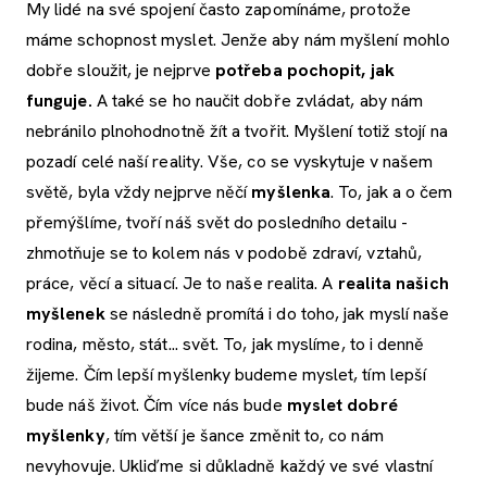
My lidé na své spojení často zapomínáme, protože
máme schopnost myslet. Jenže aby nám myšlení mohlo
dobře sloužit, je nejprve
potřeba pochopit, jak
funguje.
A také se ho naučit dobře zvládat, aby nám
nebránilo plnohodnotně žít a tvořit. Myšlení totiž stojí na
pozadí celé naší reality. Vše, co se vyskytuje v našem
světě, byla vždy nejprve něčí
myšlenka
. To, jak a o čem
přemýšlíme, tvoří náš svět do posledního detailu -
zhmotňuje se to kolem nás v podobě zdraví, vztahů,
práce, věcí a situací. Je to naše realita. A
realita našich
myšlenek
se následně promítá i do toho, jak myslí naše
rodina, město, stát... svět. To, jak myslíme, to i denně
žijeme. Čím lepší myšlenky budeme myslet, tím lepší
bude náš život. Čím více nás bude
myslet dobré
myšlenky
, tím větší je šance změnit to, co nám
nevyhovuje. Ukliďme si důkladně každý ve své vlastní