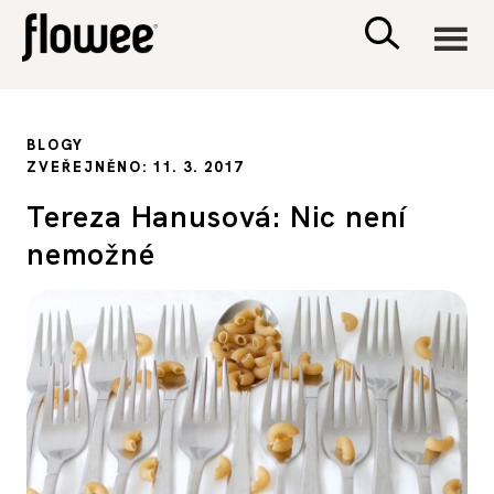
CIVILIZACE
BLOGY
ZVEŘEJNĚNO: 11. 3. 2017
ZDRAVÍ
Tereza Hanusová: Nic není
nemožné
PSYCHOLOGIE
RODINA A DĚTI
SEX A VZTAHY
PORADNA