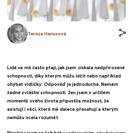
Tereza Hanusová
Lidé se mě často ptají, jak jsem získala nadpřirozené
schopnosti, díky kterým můžu léčit nebo například
ohýbat vidličky. Odpověď je jednoduchá. Nemám
žádné zvláštní schopnosti. Jen jsem v určitém
momentě svého života připustila možnost, že
existují i věci, které mě dalece přesahují a kterým
nemůžu zcela rozumět.
Přestala jsem se jich bát
a vzdorovat jim, otevřela jsem