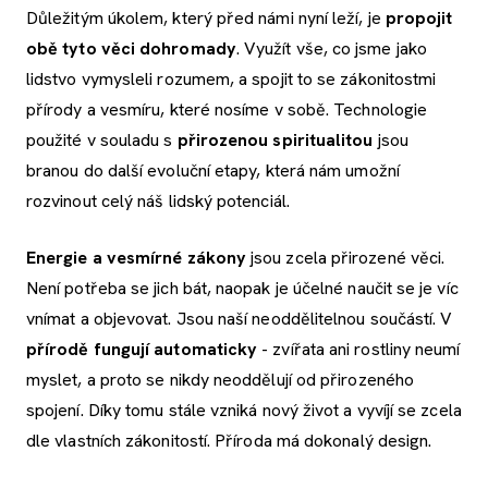
Důležitým úkolem, který před námi nyní leží, je
propojit
obě tyto věci dohromady
. Využít vše, co jsme jako
lidstvo vymysleli rozumem, a spojit to se zákonitostmi
přírody a vesmíru, které nosíme v sobě. Technologie
použité v souladu s
přirozenou spiritualitou
jsou
branou do další evoluční etapy, která nám umožní
rozvinout celý náš lidský potenciál.
Energie a vesmírné zákony
jsou zcela přirozené věci.
Není potřeba se jich bát, naopak je účelné naučit se je víc
vnímat a objevovat. Jsou naší neoddělitelnou součástí. V
přírodě fungují automaticky
- zvířata ani rostliny neumí
myslet, a proto se nikdy neoddělují od přirozeného
spojení. Díky tomu stále vzniká nový život a vyvíjí se zcela
dle vlastních zákonitostí. Příroda má dokonalý design.