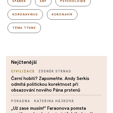
SPÁNEK
SNY
PSYCHOLOGIE
KORONAVIRUS
KORONAVIR
TÉMA TÝDNE
nejčtenější
CIVILIZACE
ZDENĚK STRNAD
Černí hobiti? Zapomeňte. Andy Serkis
odmítá politickou korektnost při
obsazování nového Pána prstenů
PORADNA
KATEŘINA HÁJKOVÁ
„Už zase musím!“ Faraonova pomsta