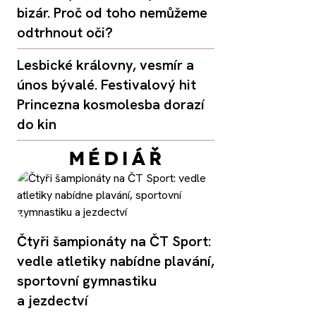
bizár. Proč od toho nemůžeme
odtrhnout oči?
Lesbické královny, vesmír a
únos bývalé. Festivalový hit
Princezna kosmolesba dorazí
do kin
Čtyři šampionáty na ČT Sport:
vedle atletiky nabídne plavání,
sportovní gymnastiku
a jezdectví