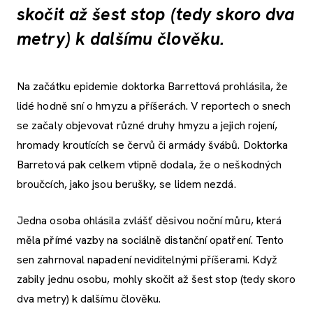
skočit až šest stop (tedy skoro dva
metry) k dalšímu člověku.
Na začátku epidemie doktorka Barrettová prohlásila, že
lidé hodně sní o hmyzu a příšerách. V reportech o snech
se začaly objevovat různé druhy hmyzu a jejich rojení,
hromady kroutících se červů či armády švábů. Doktorka
Barretová pak celkem vtipně dodala, že o neškodných
broučcích, jako jsou berušky, se lidem nezdá.
Jedna osoba ohlásila zvlášť děsivou noční můru, která
měla přímé vazby na sociálně distanční opatření. Tento
sen zahrnoval napadení neviditelnými příšerami. Když
zabily jednu osobu, mohly skočit až šest stop (tedy skoro
dva metry) k dalšímu člověku.