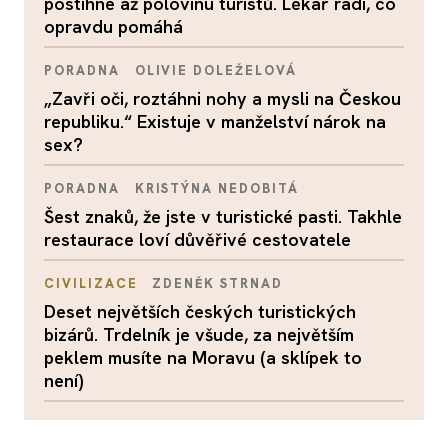
postihne až polovinu turistů. Lékař radí, co
opravdu pomáhá
PORADNA
OLIVIE DOLEŽELOVÁ
„Zavři oči, roztáhni nohy a mysli na Českou
republiku.“ Existuje v manželství nárok na
sex?
PORADNA
KRISTÝNA NEDOBITÁ
Šest znaků, že jste v turistické pasti. Takhle
restaurace loví důvěřivé cestovatele
CIVILIZACE
ZDENĚK STRNAD
Deset největších českých turistických
bizárů. Trdelník je všude, za největším
peklem musíte na Moravu (a sklípek to
není)