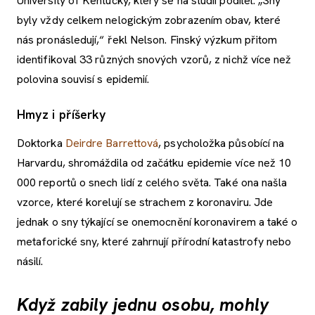
University of Kentucky, který se na studii podílel. „Sny
byly vždy celkem nelogickým zobrazením obav, které
nás pronásledují,“ řekl Nelson. Finský výzkum přitom
identifikoval 33 různých snových vzorů, z nichž více než
polovina souvisí s epidemií.
Hmyz i příšerky
Doktorka
Deirdre Barrettová
, psycholožka působící na
Harvardu, shromáždila od začátku epidemie více než 10
000 reportů o snech lidí z celého světa. Také ona našla
vzorce, které korelují se strachem z koronaviru. Jde
jednak o sny týkající se onemocnění koronavirem a také o
metaforické sny, které zahrnují přírodní katastrofy nebo
násilí.
Když zabily jednu osobu, mohly