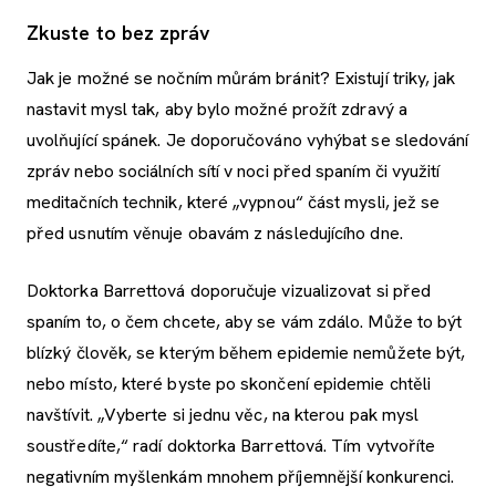
Zkuste to bez zpráv
Jak je možné se nočním můrám bránit? Existují triky, jak
nastavit mysl tak, aby bylo možné prožít zdravý a
uvolňující spánek. Je doporučováno vyhýbat se sledování
zpráv nebo sociálních sítí v noci před spaním či využití
meditačních technik, které „vypnou“ část mysli, jež se
před usnutím věnuje obavám z následujícího dne.
Doktorka Barrettová doporučuje vizualizovat si před
spaním to, o čem chcete, aby se vám zdálo. Může to být
blízký člověk, se kterým během epidemie nemůžete být,
nebo místo, které byste po skončení epidemie chtěli
navštívit. „Vyberte si jednu věc, na kterou pak mysl
soustředíte,“ radí doktorka Barrettová. Tím vytvoříte
negativním myšlenkám mnohem příjemnější konkurenci.