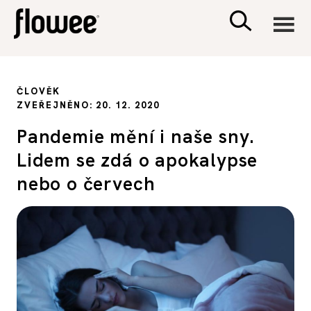
CIVILIZACE
ČLOVĚK
ZVEŘEJNĚNO: 20. 12. 2020
ZDRAVÍ
Pandemie mění i naše sny.
Lidem se zdá o apokalypse
PSYCHOLOGIE
nebo o červech
RODINA A DĚTI
SEX A VZTAHY
PORADNA