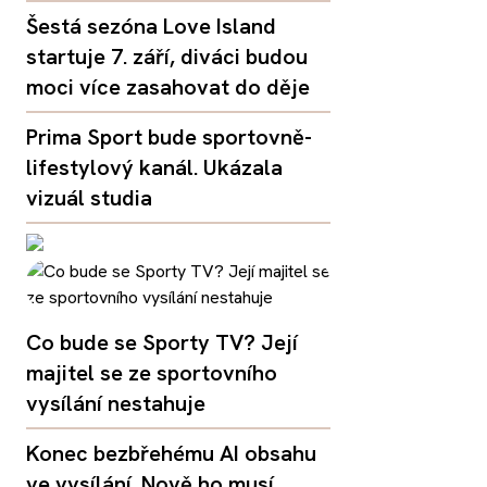
Šestá sezóna Love Island
startuje 7. září, diváci budou
moci více zasahovat do děje
Prima Sport bude sportovně-
lifestylový kanál. Ukázala
vizuál studia
Co bude se Sporty TV? Její
majitel se ze sportovního
vysílání nestahuje
Konec bezbřehému AI obsahu
ve vysílání. Nově ho musí