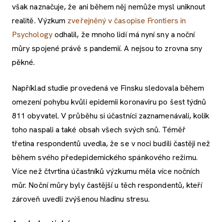
však naznačuje, že ani během něj nemůže mysl uniknout
realitě. Výzkum
zveřejněný v časopise Frontiers in
Psychology
odhalil, že mnoho lidí má nyní sny a noční
můry spojené právě s pandemií. A nejsou to zrovna sny
pěkné.
Například studie provedená ve Finsku sledovala během
omezení pohybu kvůli epidemii koronaviru po šest týdnů
811 obyvatel. V průběhu si účastníci zaznamenávali, kolik
toho naspali a také obsah všech svých snů. Téměř
třetina respondentů uvedla, že se v noci budili častěji než
během svého předepidemického spánkového režimu.
Více než čtvrtina účastníků výzkumu měla více nočních
můr. Noční můry byly častější u těch respondentů, kteří
zároveň uvedli zvýšenou hladinu stresu.