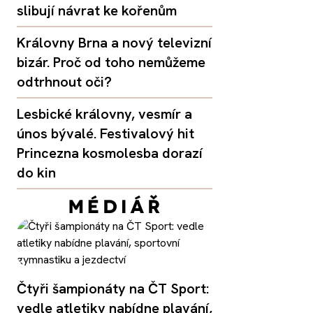
slibují návrat ke kořenům
Královny Brna a nový televizní
bizár. Proč od toho nemůžeme
odtrhnout oči?
Lesbické královny, vesmír a
únos bývalé. Festivalový hit
Princezna kosmolesba dorazí
do kin
Čtyři šampionáty na ČT Sport:
vedle atletiky nabídne plavání,