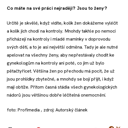
Co máte na své práci nejraději? Jsou to ženy?
Určitě je skvělé, když vidíte, kolik žen dokážeme vyléčit
a kolik jich chodí na kontroly. Mnohdy takhle po nemoci
přicházejí na kontroly i mladé maminky v doprovodu
svých dětí, a to je asi největší odměna. Tady je ale nutné
apelovat na všechny ženy, aby nepřestávaly chodit ke
gynekologům na kontroly ani poté, co jim už bylo
pětačtyřicet. Většina žen po přechodu má pocit, že už
jsou prohlídky zbytečné, a mnohdy se bojí přijít, i když
mají obtíže. Přitom časná stádia všech gynekologických
nádorů jsou většinou dobře léčitelná onemocnění.
foto: Profimedia , zdroj: Autorský článek