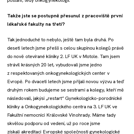
poslání, tedy onkogynekologii.
Takže jste se postupně přesunul z pracoviště první
lékařské fakulty na třetí?
Tak jednoduché to nebylo, ještě tam byla druhá. Po
deseti letech jsme přešli s celou skupinou kolegů právě
do nově otevírané kliniky 2. LF UK v Motole. Tam jsem
strávil krásných 20 let, vybudovali jsme jedno
z respektovaných onkogynekologických center v
Evropě. Po dvaceti letech jsme přijali novou výzvu a teď
druhým rokem budujeme se sestrami a kolegy, kteří mě
následovali, jakýsi „restart“ Gynekologicko-porodnické
kliniky a Onkogynekologického centra na 3. LF UK ve
Fakultní nemocnici Královské Vinohrady. Máme tady
skvělou podporu od vedení, už po roce jsme
získali akreditaci Evropské společnosti gynekologické