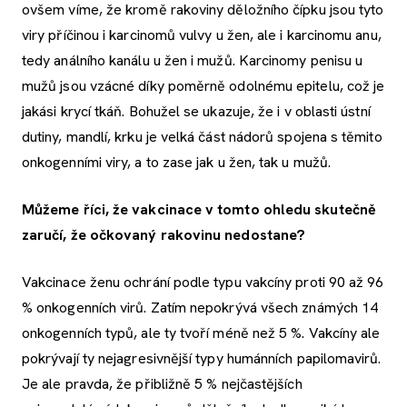
ovšem víme, že kromě rakoviny děložního čípku jsou tyto
viry příčinou i karcinomů vulvy u žen, ale i karcinomu anu,
tedy análního kanálu u žen i mužů. Karcinomy penisu u
mužů jsou vzácné díky poměrně odolnému epitelu, což je
jakási krycí tkáň. Bohužel se ukazuje, že i v oblasti ústní
dutiny, mandlí, krku je velká část nádorů spojena s těmito
onkogenními viry, a to zase jak u žen, tak u mužů.
Můžeme říci, že vakcinace v tomto ohledu skutečně
zaručí, že očkovaný rakovinu nedostane?
Vakcinace ženu ochrání podle typu vakcíny proti 90 až 96
% onkogenních virů. Zatím nepokrývá všech známých 14
onkogenních typů, ale ty tvoří méně než 5 %. Vakcíny ale
pokrývají ty nejagresivnější typy humánních papilomavirů.
Je ale pravda, že přibližně 5 % nejčastějších