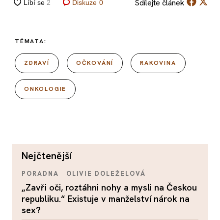
Sdílejte
článek
Diskuze
0
TÉMATA:
ZDRAVÍ
OČKOVÁNÍ
RAKOVINA
ONKOLOGIE
nejčtenější
PORADNA
OLIVIE DOLEŽELOVÁ
„Zavři oči, roztáhni nohy a mysli na Českou
republiku.“ Existuje v manželství nárok na
sex?