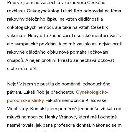
Poprvé jsem ho zaslechla v rozhovoru Českého
rozhlasu. Onkogynekolog Lukáš Rob odpovídal na téma
rakoviny děložního čípku, na vztah dědičnosti a
onkologických nemocí, ale také na vztah Češek k
vakcinaci. Nebylo to žádné „profesorské mentorování“,
ale sympatické povídání. A co mě zaujalo asi nejvíc: proti
rakovině děložního čípku nově pomáhá i očkování
chlapců. A nejen proti ní. Přesto se nechává očkovat
stále málo dětí.
Nejdřív jsem se pustila do poměrně jednoduchého
pátrání. Lukáš Rob je přednostou
Gynekologicko-
porodnické kliniky
Fakultní nemocnice Královské
Vinohrady. Kontakt jsem poměrně jednoduše získala od
mluvčí nemocnice Hanky Vránové, která mě i ochotně
nasměrovala, jak pana profesora dohnat. Nakonec se mi