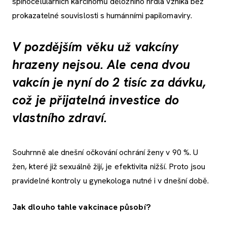
spinocelulárních karcinomů děložního hrdla vzniká bez
prokazatelné souvislosti s humánními papilomaviry.
V pozdějším věku už vakcíny
hrazeny nejsou. Ale cena dvou
vakcín je nyní do 2 tisíc za dávku,
což je přijatelná investice do
vlastního zdraví.
Souhrnně ale dnešní očkování ochrání ženy v 90 %. U
žen, které již sexuálně žijí, je efektivita nižší. Proto jsou
pravidelné kontroly u gynekologa nutné i v dnešní době.
Jak dlouho tahle vakcinace působí?