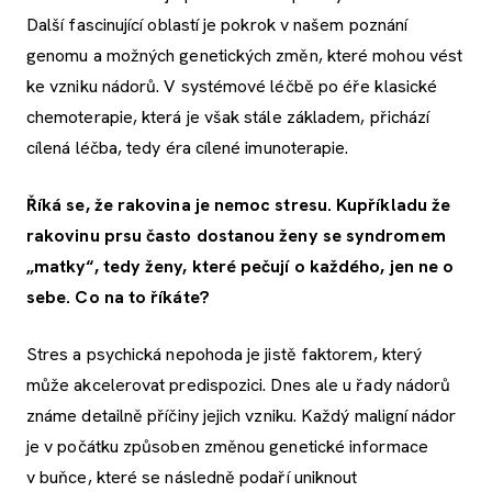
Další fascinující oblastí je pokrok v našem poznání
genomu a možných genetických změn, které mohou vést
ke vzniku nádorů. V systémové léčbě po éře klasické
chemoterapie, která je však stále základem, přichází
cílená léčba, tedy éra cílené imunoterapie.
Říká se, že rakovina je nemoc stresu. Kupříkladu že
rakovinu prsu často dostanou ženy se syndromem
„matky“, tedy ženy, které pečují o každého, jen ne o
sebe. Co na to říkáte?
Stres a psychická nepohoda je jistě faktorem, který
může akcelerovat predispozici. Dnes ale u řady nádorů
známe detailně příčiny jejich vzniku. Každý maligní nádor
je v počátku způsoben změnou genetické informace
v buňce, které se následně podaří uniknout