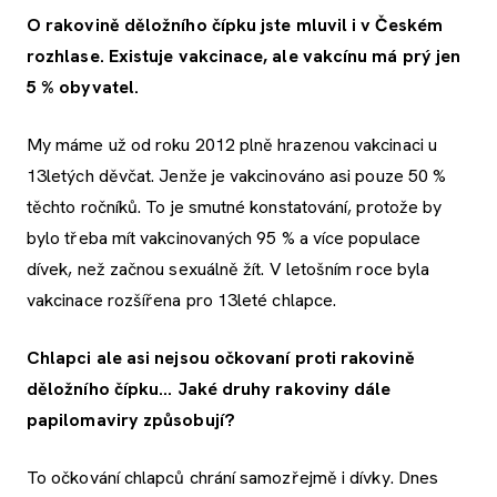
O rakovině děložního čípku jste mluvil i v Českém
rozhlase. Existuje vakcinace, ale vakcínu má prý jen
5 % obyvatel.
My máme už od roku 2012 plně hrazenou vakcinaci u
13letých děvčat. Jenže je vakcinováno asi pouze 50 %
těchto ročníků. To je smutné konstatování, protože by
bylo třeba mít vakcinovaných 95 % a více populace
dívek, než začnou sexuálně žít. V letošním roce byla
vakcinace rozšířena pro 13leté chlapce.
Chlapci ale asi nejsou očkovaní proti rakovině
děložního čípku... Jaké druhy rakoviny dále
papilomaviry způsobují?
To očkování chlapců chrání samozřejmě i dívky. Dnes