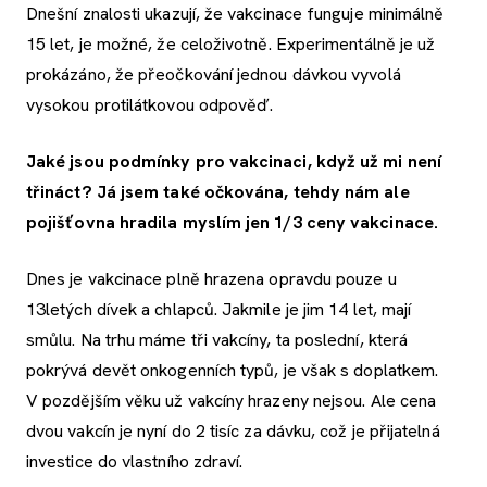
Dnešní znalosti ukazují, že vakcinace funguje minimálně
15 let, je možné, že celoživotně. Experimentálně je už
prokázáno, že přeočkování jednou dávkou vyvolá
vysokou protilátkovou odpověď.
Jaké jsou podmínky pro vakcinaci, když už mi není
třináct?
Já jsem také očkována, tehdy nám ale
pojišťovna hradila myslím jen 1/3 ceny vakcinace.
Dnes je vakcinace plně hrazena opravdu pouze u
13letých dívek a chlapců. Jakmile je jim 14 let, mají
smůlu. Na trhu máme tři vakcíny, ta poslední, která
pokrývá devět onkogenních typů, je však s doplatkem.
V pozdějším věku už vakcíny hrazeny nejsou. Ale cena
dvou vakcín je nyní do 2 tisíc za dávku, což je přijatelná
investice do vlastního zdraví.