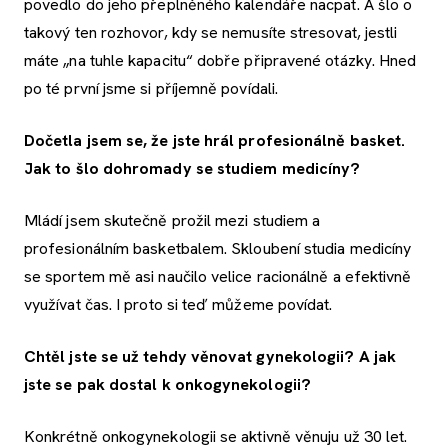
povedlo do jeho přeplněného kalendáře nacpat. A šlo o
takový ten rozhovor, kdy se nemusíte stresovat, jestli
máte „na tuhle kapacitu“ dobře připravené otázky. Hned
po té první jsme si příjemně povídali.
Dočetla jsem se, že jste hrál
profesionálně
basket.
Jak to šlo dohromady se studiem medicíny?
Mládí jsem skutečně prožil mezi studiem a
profesionálním basketbalem. Skloubení studia medicíny
se sportem mě asi naučilo velice racionálně a efektivně
využívat čas. I proto si teď můžeme povídat.
Chtěl jste se už tehdy věnovat gynekologii? A jak
jste se pak dostal k onkogynekologii?
Konkrétně onkogynekologii se aktivně věnuju už 30 let.