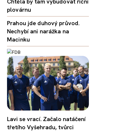
Chtěla by tam vybudovat říční
plovárnu
Prahou jde duhový průvod.
Nechybí ani narážka na
Macinku
Lavi se vrací. Začalo natáčení
třetího Vyšehradu, tvůrci