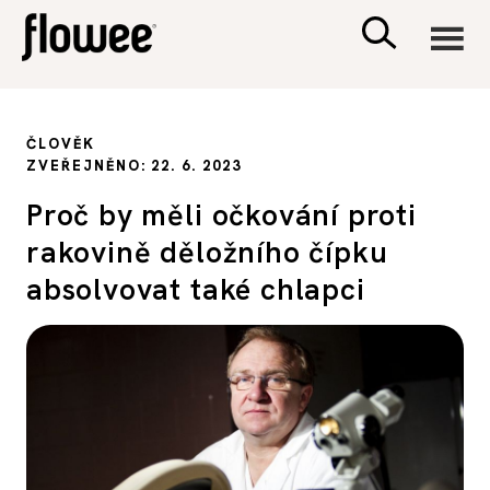
CIVILIZACE
ČLOVĚK
ZVEŘEJNĚNO: 22. 6. 2023
ZDRAVÍ
Proč by měli očkování proti
rakovině děložního čípku
PSYCHOLOGIE
absolvovat také chlapci
RODINA A DĚTI
SEX A VZTAHY
PORADNA