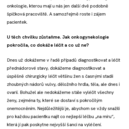
onkologie, kterou mají u nás jen další dvě podobně
špičková pracoviště. A samozřejmě roste i zájem
pacientek.
U těch chvilku zůstaňme. Jak onkogynekologie
pokročila, co dokáže léčit a co už ne?
Dnes už dokážeme v řadě případů diagnostikovat a léčit
přednádorové stavy, dokážeme diagnostikovat a
úspěšně chirurgicky léčit většinu žen s časnými stadii
zhoubných nádorů vulvy, děložního hrdla, těla, ale dnes i
ovarií. Bohužel ale nedokážeme stále vyléčit všechny
ženy, zejména ty, které se dostaví s pokročilým
onemocněním. Nejdůležitější je, abychom se vždy snažili
pro každou pacientku najít co nejlepší léčbu „na míru“,
která jí pak poskytne nejvyšší šanci na vyléčení.