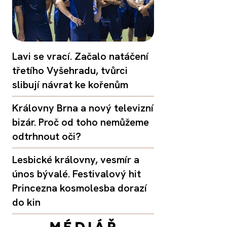
Lavi se vrací. Začalo natáčení
třetího Vyšehradu, tvůrci
slibují návrat ke kořenům
Královny Brna a nový televizní
bizár. Proč od toho nemůžeme
odtrhnout oči?
Lesbické královny, vesmír a
únos bývalé. Festivalový hit
Princezna kosmolesba dorazí
do kin