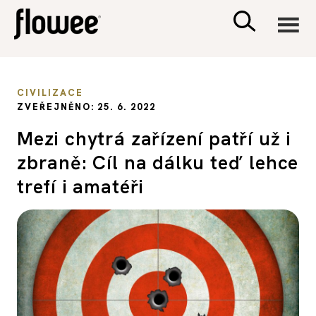
CIVILIZACE
CIVILIZACE
ZVEŘEJNĚNO: 25. 6. 2022
ZDRAVÍ
Mezi chytrá zařízení patří už i
zbraně: Cíl na dálku teď lehce
PSYCHOLOGIE
trefí i amatéři
RODINA A DĚTI
SEX A VZTAHY
PORADNA