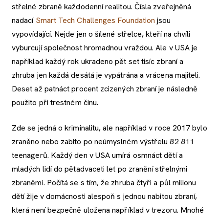
střelné zbraně každodenní realitou. Čísla zveřejněná
nadací
Smart Tech Challenges Foundation
jsou
vypovídající. Nejde jen o šílené střelce, kteří na chvíli
vyburcují společnost hromadnou vraždou. Ale v USA je
například každý rok ukradeno pět set tisíc zbraní a
zhruba jen každá desátá je vypátrána a vrácena majiteli.
Deset až patnáct procent zcizených zbraní je následně
použito při trestném činu.
Zde se jedná o kriminalitu, ale například v roce 2017 bylo
zraněno nebo zabito po neúmyslném výstřelu 82 811
teenagerů. Každý den v USA umírá osmnáct dětí a
mladých lidí do pětadvaceti let po zranění střelnými
zbraněmi. Počítá se s tím, že zhruba čtyři a půl milionu
dětí žije v domácnosti alespoň s jednou nabitou zbraní,
která není bezpečně uložena například v trezoru. Mnohé