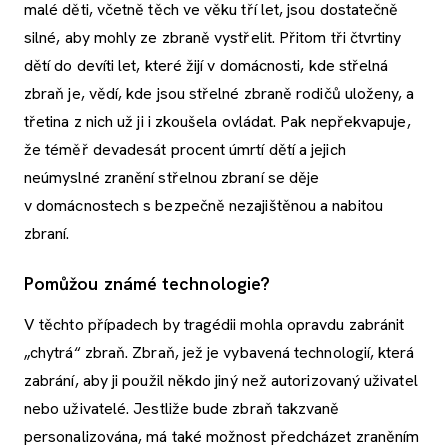
malé děti, včetně těch ve věku tří let, jsou dostatečně
silné, aby mohly ze zbraně vystřelit. Přitom tři čtvrtiny
dětí do devíti let, které žijí v domácnosti, kde střelná
zbraň je, vědí, kde jsou střelné zbraně rodičů uloženy, a
třetina z nich už ji i zkoušela ovládat. Pak nepřekvapuje,
že téměř devadesát procent úmrtí dětí a jejich
neúmyslné zranění střelnou zbraní se děje
v domácnostech s bezpečně nezajištěnou a nabitou
zbraní.
Pomůžou známé technologie?
V těchto případech by tragédii mohla opravdu zabránit
„chytrá“ zbraň. Zbraň, jež je vybavená technologií, která
zabrání, aby ji použil někdo jiný než autorizovaný uživatel
nebo uživatelé. Jestliže bude zbraň takzvaně
personalizována, má také možnost předcházet zraněním