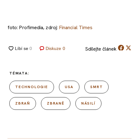
foto: Profimedia, zdroj:
Financial Times
Sdílejte
článek
Diskuze
0
TÉMATA:
TECHNOLOGIE
USA
SMRT
ZBRAŇ
ZBRANĚ
NÁSILÍ