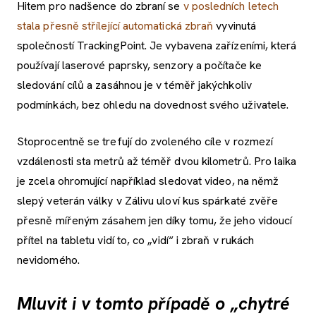
Hitem pro nadšence do zbraní se
v posledních letech
stala přesně střílející automatická zbraň
vyvinutá
společností TrackingPoint. Je vybavena zařízeními, která
používají laserové paprsky, senzory a počítače ke
sledování cílů a zasáhnou je v téměř jakýchkoliv
podmínkách, bez ohledu na dovednost svého uživatele.
Stoprocentně se trefují do zvoleného cíle v rozmezí
vzdálenosti sta metrů až téměř dvou kilometrů. Pro laika
je zcela ohromující například sledovat video, na němž
slepý veterán války v Zálivu uloví kus spárkaté zvěře
přesně mířeným zásahem jen díky tomu, že jeho vidoucí
přítel na tabletu vidí to, co „vidí“ i zbraň v rukách
nevidomého.
Mluvit i v tomto případě o „chytré