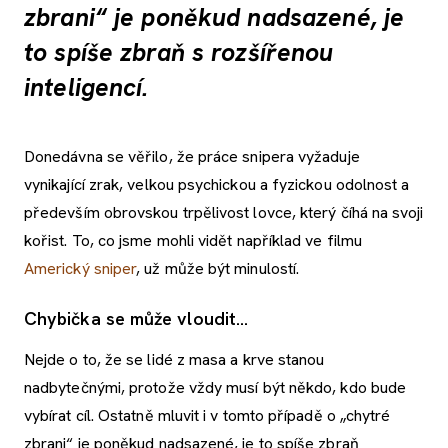
zbrani“ je poněkud nadsazené, je
to spíše zbraň s rozšířenou
inteligencí.
Donedávna se věřilo, že práce snipera vyžaduje
vynikající zrak, velkou psychickou a fyzickou odolnost a
především obrovskou trpělivost lovce, který číhá na svoji
kořist. To, co jsme mohli vidět například ve filmu
Americký sniper
, už může být minulostí.
Chybička se může vloudit…
Nejde o to, že se lidé z masa a krve stanou
nadbytečnými, protože vždy musí být někdo, kdo bude
vybírat cíl. Ostatně mluvit i v tomto případě o „chytré
zbrani“ je poněkud nadsazené, je to spíše zbraň