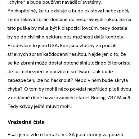
„chytré“ a bude používat naváděcí systémy.
Pochopitelně, že tu existuje a bude existovat nebezpečí,
že se taková zbraň dostane do nesprávných rukou. Sama
tato puška by měla být k dispozici lovcům, tedy dostala
by se do civilního sektoru bez možnosti další kontroly.
Především to jsou USA, kde jsou zločiny za použití
střelných zbraní každodenní realitou. Nejde jen o to, že
se ke zbrani může dostat potenciální zločinec či terorista.
Je tu i nebezpečí v použitém softwaru. Jak bude
zabezpečen, lze ho hacknout? Nebo v něm bude skrytá
chyba? O tom by mohli něco povídat například piloti dvou
v nedávné době havarovaných letadel Boeing 737 Max 8.
Tedy kdyby ještě mluvit mohli.
Vražedná čísla
Psali jsme zde o tom, že v USA jsou zločiny za použití