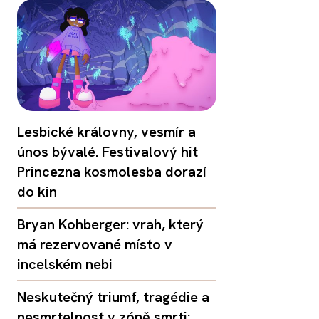
Lesbické královny, vesmír a
únos bývalé. Festivalový hit
Princezna kosmolesba dorazí
do kin
Bryan Kohberger: vrah, který
má rezervované místo v
incelském nebi
Neskutečný triumf, tragédie a
nesmrtelnost v zóně smrti: