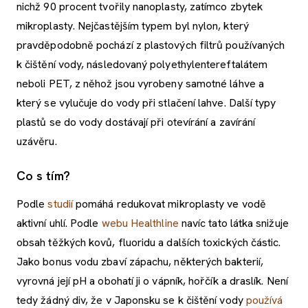
nichž 90 procent tvořily nanoplasty, zatímco zbytek
mikroplasty. Nejčastějším typem byl nylon, který
pravděpodobně pochází z plastových filtrů používaných
k čištění vody, následovaný polyethylentereftalátem
neboli PET, z něhož jsou vyrobeny samotné láhve a
který se vylučuje do vody při stlačení lahve. Další typy
plastů se do vody dostávají při otevírání a zavírání
uzávěru.
Co s tím?
Podle
studií
pomáhá redukovat mikroplasty ve vodě
aktivní uhlí. Podle
webu Healthline
navíc tato látka snižuje
obsah těžkých kovů, fluoridu a dalších toxických částic.
Jako bonus vodu zbaví zápachu, některých bakterií,
vyrovná její pH a obohatí ji o vápník, hořčík a draslík. Není
tedy žádný div, že v Japonsku se k čištění vody
používá