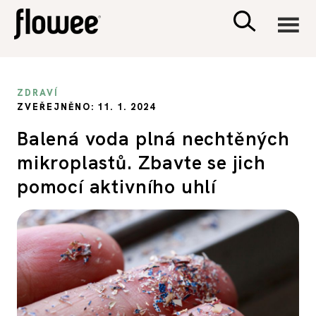
CIVILIZACE
ZDRAVÍ
ZVEŘEJNĚNO: 11. 1. 2024
ZDRAVÍ
Balená voda plná nechtěných
mikroplastů. Zbavte se jich
PSYCHOLOGIE
pomocí aktivního uhlí
RODINA A DĚTI
SEX A VZTAHY
PORADNA