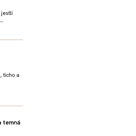
jestli
..
, ticho a
 a temná