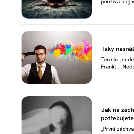
používá angli
Taky nesnáš
Termín „neděl
Frankl . „Ned
Jak na zách
potřebujete
„První záchva