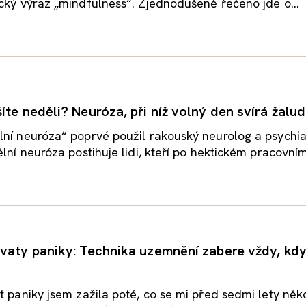
cký výraz „mindfulness“. Zjednodušeně řečeno jde o...
íte neděli? Neuróza, při níž volný den svírá žalu
ní neuróza“ poprvé použil rakouský neurolog a psychia
ělní neuróza postihuje lidi, kteří po hektickém pracovním.
vaty paniky: Technika uzemnění zabere vždy, kdy
t paniky jsem zažila poté, co se mi před sedmi lety něk