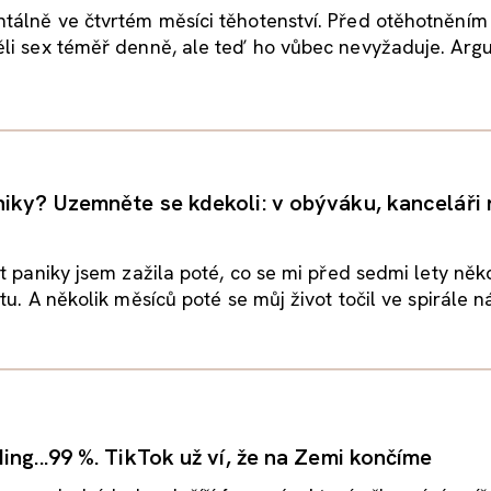
álně ve čtvrtém měsíci těhotenství. Před otěhotněním
li sex téměř denně, ale teď ho vůbec nevyžaduje. Arg
iky? Uzemněte se kdekoli: v obýváku, kanceláři
t paniky jsem zažila poté, co se mi před sedmi lety něk
u. A několik měsíců poté se můj život točil ve spirále ná
ing...99 %. TikTok už ví, že na Zemi končíme