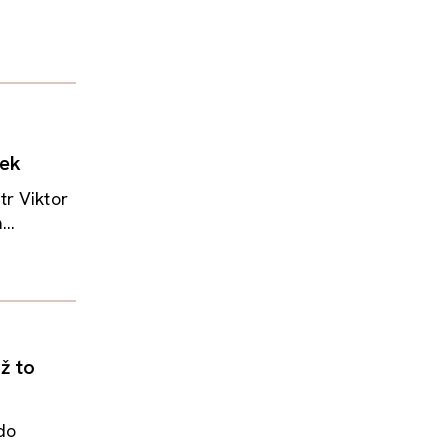
dek
tr Viktor
..
ž to
do