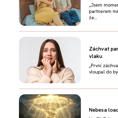
„Jsem moment
partnerem mě
že...
Záchvat pan
vlaku
„První záchva
vloupal do byt
Nebesa load