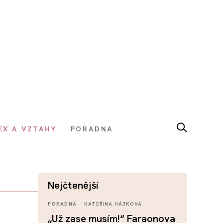
EX A VZTAHY
PORADNA
nejčtenější
PORADNA
KATEŘINA HÁJKOVÁ
„Už zase musím!“ Faraonova