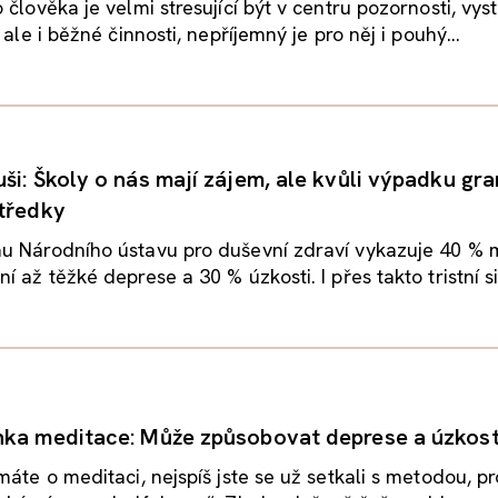
 člověka je velmi stresující být v centru pozornosti, vys
 ale i běžné činnosti, nepříjemný je pro něj i pouhý...
ši: Školy o nás mají zájem, ale kvůli výpadku gra
tředky
u Národního ústavu pro duševní zdraví vykazuje 40 %
 až těžké deprese a 30 % úzkosti. I přes takto tristní sit
ka meditace: Může způsobovat deprese a úzkost
máte o meditaci, nejspíš jste se už setkali s metodou, pr