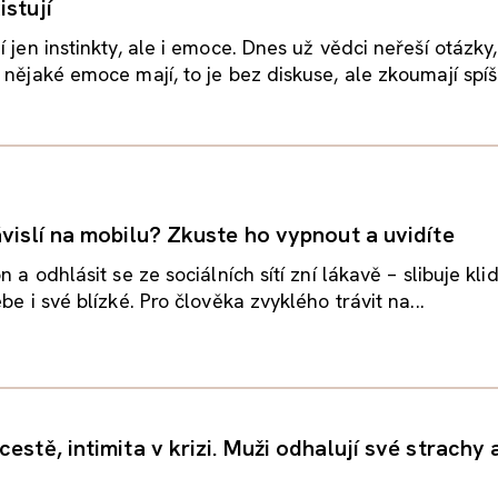
istují
 jen instinkty, ale i emoce. Dnes už vědci neřeší otázky, 
 nějaké emoce mají, to je bez diskuse, ale zkoumají spíš.
ávislí na mobilu? Zkuste ho vypnout a uvidíte
n a odhlásit se ze sociálních sítí zní lákavě – slibuje klid
be i své blízké. Pro člověka zvyklého trávit na...
estě, intimita v krizi. Muži odhalují své strachy