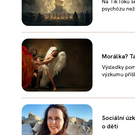
Na TikToku se
psychózu než
Morálka? Ta 
Výsledky pom
výzkumu přišl
Sociální úzk
o děti