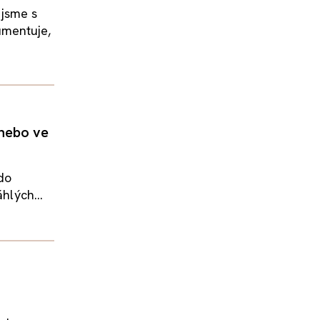
 jsme s
umentuje,
 nebo ve
do
hlých...