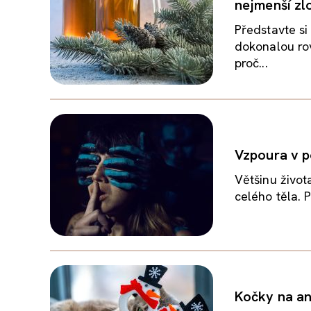
nejmenší zl
Představte si
dokonalou rov
proč...
Vzpoura v po
Většinu živo
celého těla. 
Kočky na an