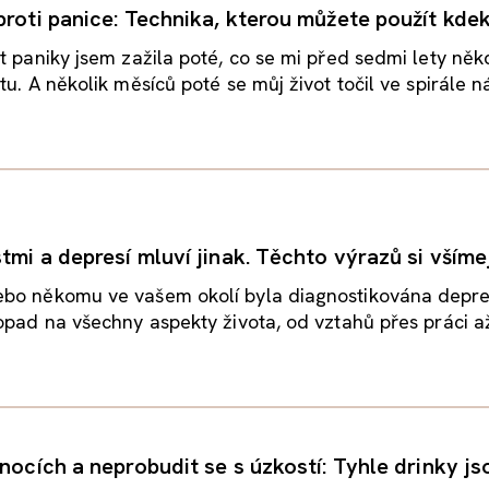
proti panice: Technika, kterou můžete použít kdek
t paniky jsem zažila poté, co se mi před sedmi lety něk
u. A několik měsíců poté se můj život točil ve spirále ná
tmi a depresí mluví jinak. Těchto výrazů si všíme
bo někomu ve vašem okolí byla diagnostikována depre
opad na všechny aspekty života, od vztahů přes práci až 
nocích a neprobudit se s úzkostí: Tyhle drinky js