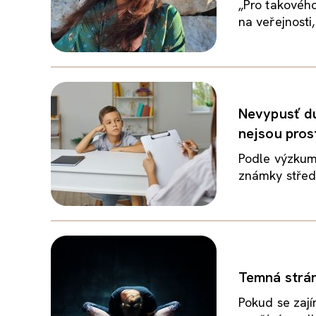
„Pro takového
na veřejnosti,
Nevypusť du
nejsou pros
Podle výzkum
známky střední
Temná strán
Pokud se zají