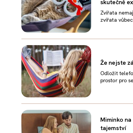
skutečně ex
Zvířata nemají
zvířata vůbec
Že nejste z
Odložit telefo
prostor pro se
Miminko na c
tajemství