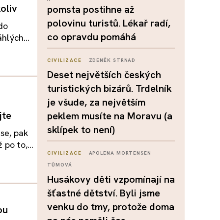
oliv
pomsta postihne až
polovinu turistů. Lékař radí,
do
co opravdu pomáhá
hlých...
CIVILIZACE
ZDENĚK STRNAD
Deset největších českých
turistických bizárů. Trdelník
je všude, za největším
jte
peklem musíte na Moravu (a
sklípek to není)
se, pak
po to,...
CIVILIZACE
APOLENA MORTENSEN
TŮMOVÁ
Husákovy děti vzpomínají na
šťastné dětství. Byli jsme
venku do tmy, protože doma
ou