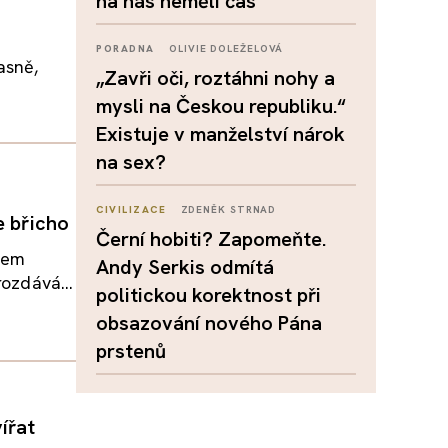
na nás neměli čas
PORADNA
OLIVIE DOLEŽELOVÁ
asně,
„Zavři oči, roztáhni nohy a
mysli na Českou republiku.“
Existuje v manželství nárok
na sex?
CIVILIZACE
ZDENĚK STRNAD
e břicho
Černí hobiti? Zapomeňte.
nem
Andy Serkis odmítá
rozdává...
politickou korektnost při
obsazování nového Pána
prstenů
ířat