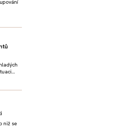
tupování
ntů
 mladých
uaci...
i
o niž se