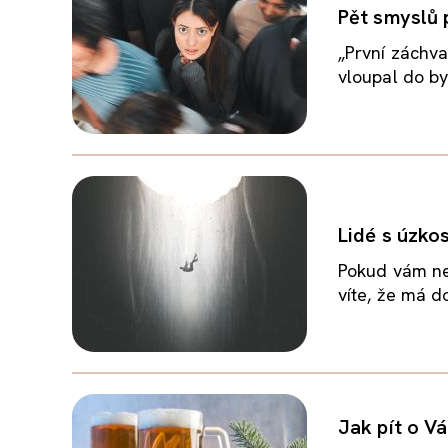
Pět smyslů 
„První záchva
vloupal do byt
Lidé s úzkos
Pokud vám ne
víte, že má d
Jak pít o Vá