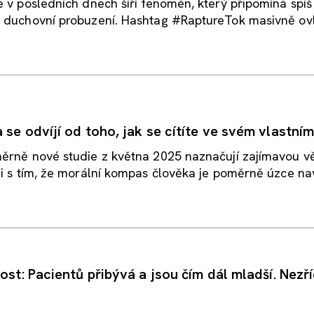
 v posledních dnech šíří fenomén, který připomíná spí
 duchovní probuzení. Hashtag #RaptureTok masivně ovlá
se odvíjí od toho, jak se cítíte ve svém vlastním
ěrně nové studie z května 2025 naznačují zajímavou vě
i s tím, že morální kompas člověka je poměrně úzce nav
ost: Pacientů přibývá a jsou čím dál mladší. Nezř