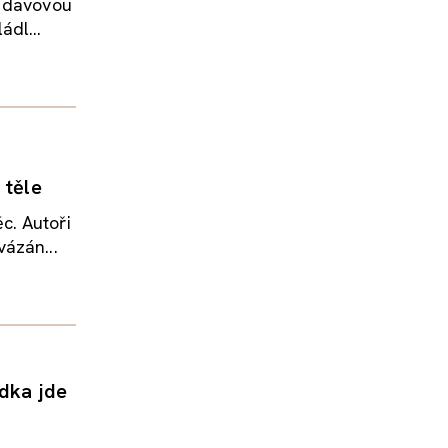
š davovou
dl...
 těle
c. Autoři
ázán...
ídka jde