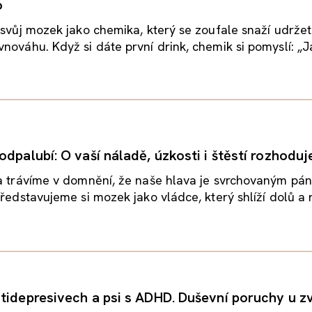
o
 svůj mozek jako chemika, který se zoufale snaží udržet
nováhu. Když si dáte první drink, chemik si pomyslí: „J
dpalubí: O vaší náladě, úzkosti i štěstí rozhoduj
ta trávíme v domnění, že naše hlava je svrchovaným pá
Představujeme si mozek jako vládce, který shlíží dolů a 
tidepresivech a psi s ADHD. Duševní poruchy u zv