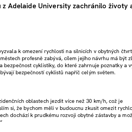
 z Adelaide University zachránilo životy 
yzvala k omezení rychlosti na silnicích v obytných čtvrt
stech profesně zabývá, cílem jejího návrhu má být z
a bezpečnost cyklistiky, do které zahrnuje poznatky a 
abývají bezpečností cyklistů napříč celým světem.
idenčních oblastech jezdit více než 30 km/h, což je
Myslím si, že bychom měli v budoucnu zkusit omezit rychl
tech dochází k prudkému rozvoji obytné zástavby a mož
“