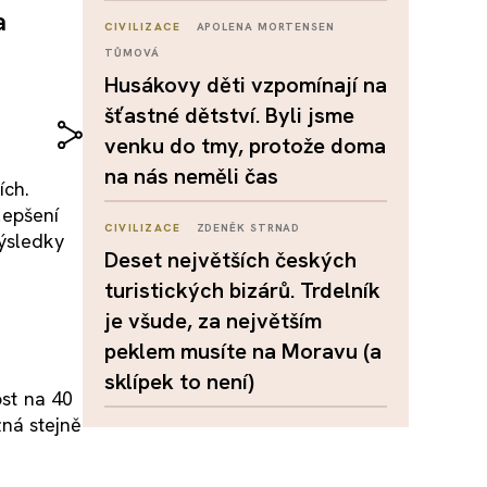
a
CIVILIZACE
APOLENA MORTENSEN
TŮMOVÁ
Husákovy děti vzpomínají na
šťastné dětství. Byli jsme
venku do tmy, protože doma
na nás neměli čas
ích.
lepšení
CIVILIZACE
ZDENĚK STRNAD
výsledky
Deset největších českých
turistických bizárů. Trdelník
je všude, za největším
peklem musíte na Moravu (a
sklípek to není)
ost na 40
ná stejně