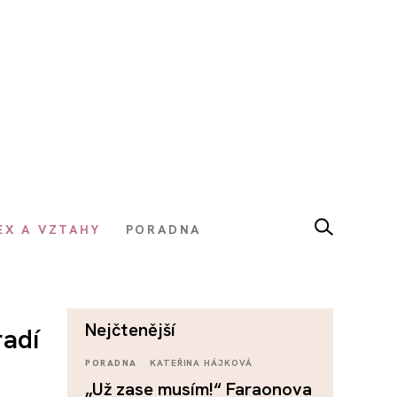
EX A VZTAHY
PORADNA
nejčtenější
radí
PORADNA
KATEŘINA HÁJKOVÁ
„Už zase musím!“ Faraonova