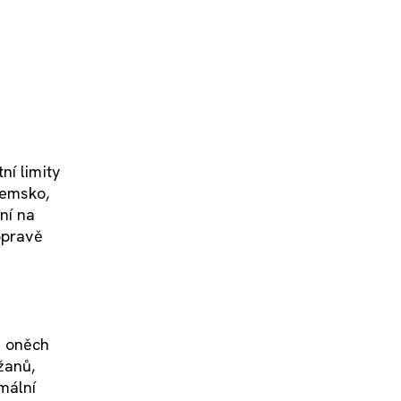
ní limity
zemsko,
ní na
opravě
ě oněch
žanů,
mální