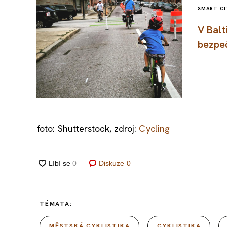
SMART CI
V Balt
bezpeč
foto: Shutterstock, zdroj:
Cycling
Diskuze
0
TÉMATA:
MĚSTSKÁ CYKLISTIKA
CYKLISTIKA