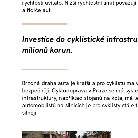
rychlosti uvítalo. Nižší rychlostní limit považ
a řidiče aut.
Investice do cyklistické infrast
milionů korun.
Brzdná dráha auta je kratší a pro cyklistu má v
bezpečněji. Cyklodoprava v Praze se má system
infrastruktury, například stojanů na kola, má l
automobilistů na silnicích je pro cyklisty stále 
silněji.