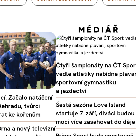
Čtyři šampionáty na ČT Spor
vedle atletiky nabídne plaván
sportovní gymnastiku
a jezdectví
ací. Začalo natáčení
Šestá sezóna Love Island
šehradu, tvůrci
startuje 7. září, diváci budou
vrat ke kořenům
moci více zasahovat do děje
rna a nový televizní
Prima Sport bude sportovně-