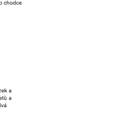
pro chodce
zek a
stů a
ívá