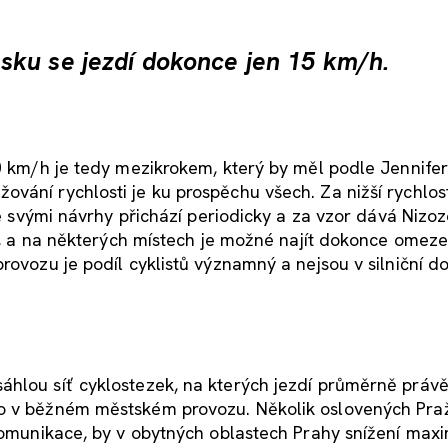
sku se jezdí dokonce jen 15 km/h.
40 km/h je tedy mezikrokem, který by měl podle Jennifer
ání rychlosti je ku prospěchu všech. Za nižší rychlost
 se svými návrhy přichází periodicky a za vzor dává Nizo
tý, a na některých místech je možné najít dokonce omeze
rovozu je podíl cyklistů významný a nejsou v silniční d
áhlou síť cyklostezek, na kterých jezdí průměrně práv
ko v běžném městském provozu. Několik oslovených Pra
 komunikace, by v obytných oblastech Prahy snížení maxi