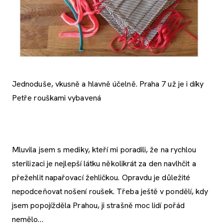
Jednoduše, vkusně a hlavně účelně. Praha 7 už je i díky
Petře rouškami vybavená
Mluvila jsem s mediky, kteří mi poradili, že na rychlou
sterilizaci je nejlepší látku několikrát za den navlhčit a
přežehlit napařovací žehličkou. Opravdu je důležité
nepodceňovat nošení roušek. Třeba ještě v pondělí, kdy
jsem popojížděla Prahou, ji strašně moc lidí pořád
nemělo…