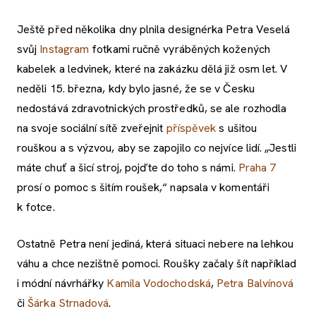
Ještě před několika dny plnila designérka Petra Veselá
svůj
Instagram
fotkami ručně vyráběných kožených
kabelek a ledvinek, které na zakázku dělá již osm let. V
neděli 15. března, kdy bylo jasné, že se v Česku
nedostává zdravotnických prostředků, se ale rozhodla
na svoje sociální sítě zveřejnit
příspěvek
s ušitou
rouškou a s výzvou, aby se zapojilo co nejvíce lidí. „Jestli
máte chuť a šicí stroj, pojďte do toho s námi.
Praha 7
prosí o pomoc s šitím roušek,“ napsala v komentáři
k fotce.
Ostatně Petra není jediná, která situaci nebere na lehkou
váhu a chce nezištně pomoci. Roušky začaly šít například
i módní návrhářky
Kamila Vodochodská
,
Petra Balvínová
či
Šárka Strnadová
.