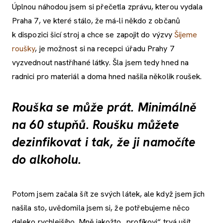
Úplnou náhodou jsem si přečetla zprávu, kterou vydala
Praha 7, ve které stálo, že má-li někdo z občanů
k dispozici šicí stroj a chce se zapojit do výzvy
Šijeme
roušky
, je možnost si na recepci úřadu Prahy 7
vyzvednout nastříhané látky. Šla jsem tedy hned na
radnici pro materiál a doma hned našila několik roušek.
Rouška se může prát. Minimálně
na 60 stupňů. Roušku můžete
dezinfikovat i tak, že ji namočíte
do alkoholu.
Potom jsem začala šít ze svých látek, ale když jsem jich
našila sto, uvědomila jsem si, že potřebujeme něco
daleko rychlejšího. Mně jakožto „profíkovi“ trvá ušít