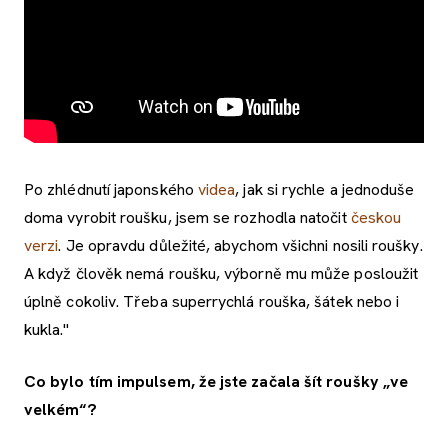
Po zhlédnutí japonského
videa
, jak si rychle a jednoduše
doma vyrobit roušku, jsem se rozhodla natočit
českou
verzi
. Je opravdu důležité, abychom všichni nosili roušky.
A když člověk nemá roušku, výborně mu může posloužit
úplně cokoliv. Třeba superrychlá rouška, šátek nebo i
kukla."
Co bylo tím impulsem, že jste začala šít roušky „ve
velkém“?