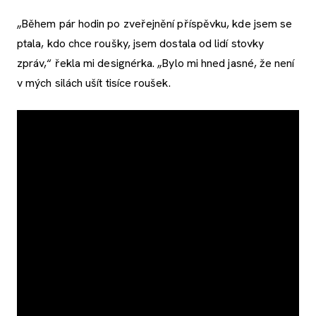
„Během pár hodin po zveřejnění příspěvku, kde jsem se
ptala, kdo chce roušky, jsem dostala od lidí stovky
zpráv,“ řekla mi designérka. „Bylo mi hned jasné, že není
v mých silách ušít tisíce roušek.