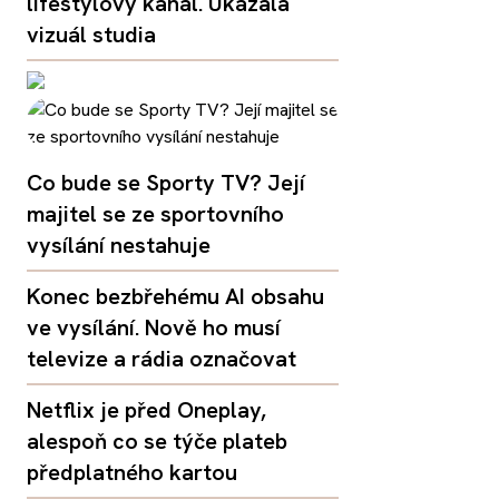
lifestylový kanál. Ukázala
vizuál studia
Co bude se Sporty TV? Její
majitel se ze sportovního
vysílání nestahuje
Konec bezbřehému AI obsahu
ve vysílání. Nově ho musí
televize a rádia označovat
Netflix je před Oneplay,
alespoň co se týče plateb
předplatného kartou