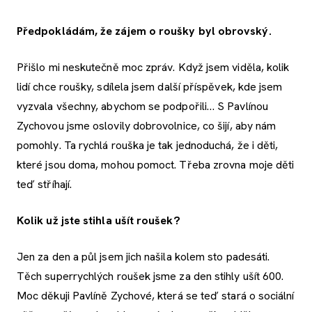
Předpokládám, že zájem o roušky byl obrovský.
Přišlo mi neskutečně moc zpráv. Když jsem viděla, kolik
lidí chce roušky, sdílela jsem další příspěvek, kde jsem
vyzvala všechny, abychom se podpořili… S Pavlínou
Zychovou jsme oslovily dobrovolnice, co šijí, aby nám
pomohly. Ta rychlá rouška je tak jednoduchá, že i děti,
které jsou doma, mohou pomoct. Třeba zrovna moje děti
teď stříhají.
Kolik už jste stihla ušít roušek?
Jen za den a půl jsem jich našila kolem sto padesáti.
Těch superrychlých roušek jsme za den stihly ušít 600.
Moc děkuji Pavlíně Zychové, která se teď stará o sociální