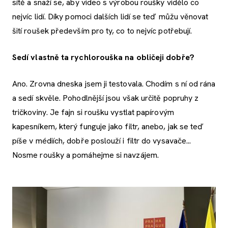
sítě a snaží se, aby video s výrobou roušky vidělo co
nejvíc lidí. Díky pomoci dalších lidí se teď můžu věnovat
šití roušek především pro ty, co to nejvíc potřebují.
Sedí vlastně ta rychlorouška na obličeji dobře?
Ano. Zrovna dneska jsem ji testovala. Chodím s ní od rána
a sedí skvěle. Pohodlnější jsou však určitě popruhy z
tričkoviny. Je fajn si roušku vystlat papírovým
kapesníkem, který funguje jako filtr, anebo, jak se teď
píše v médiích, dobře poslouží i filtr do vysavače...
Nosme roušky a pomáhejme si navzájem.