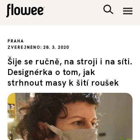
CIVILIZACE
PRAHA
ZVEŘEJNĚNO: 28. 3. 2020
ZDRAVÍ
Šije se ručně, na stroji i na síti.
Designérka o tom, jak
PSYCHOLOGIE
strhnout masy k šití roušek
RODINA A DĚTI
SEX A VZTAHY
PORADNA