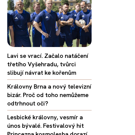
Lavi se vrací. Začalo natáčení
třetího Vyšehradu, tvůrci
slibují návrat ke kořenům
Královny Brna a nový televizní
bizár. Proč od toho nemůžeme
odtrhnout oči?
Lesbické královny, vesmír a
únos bývalé. Festivalový hit
Princezna kosmolesba dorazí