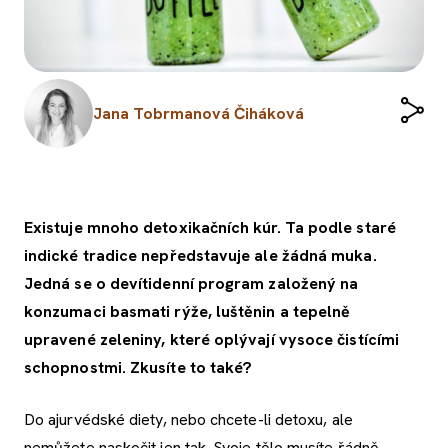
Jana Tobrmanová Čiháková
Existuje mnoho detoxikačních kúr. Ta podle staré
indické tradice nepředstavuje ale žádná muka.
Jedná se o devítidenní program založený na
konzumaci basmati rýže, luštěnin a tepelně
upravené zeleniny, které oplývají vysoce čistícími
schopnostmi. Zkusíte to také?
Do ajurvédské diety, nebo chcete-li detoxu, ale
nemůžete naskočit jen tak. Svoje tělo musíte řádně