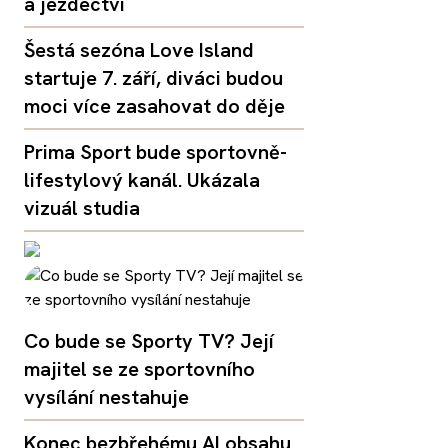
a jezdectví
Šestá sezóna Love Island
startuje 7. září, diváci budou
moci více zasahovat do děje
Prima Sport bude sportovně-
lifestylový kanál. Ukázala
vizuál studia
Co bude se Sporty TV? Její
majitel se ze sportovního
vysílání nestahuje
Konec bezbřehému AI obsahu