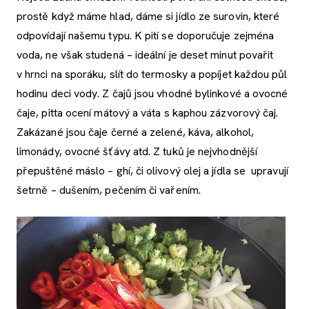
prostě když máme hlad, dáme si jídlo ze surovin, které
odpovídají našemu typu. K pití se doporučuje zejména
voda, ne však studená – ideální je deset minut povařit
v hrnci na sporáku, slít do termosky a popíjet každou půl
hodinu deci vody. Z čajů jsou vhodné bylinkové a ovocné
čaje, pitta ocení mátový a váta s kaphou zázvorový čaj.
Zakázané jsou čaje černé a zelené, káva, alkohol,
limonády, ovocné šťávy atd. Z tuků je nejvhodnější
přepuštěné máslo – ghí, či olivový olej a jídla se upravují
šetrně – dušením, pečením či vařením.