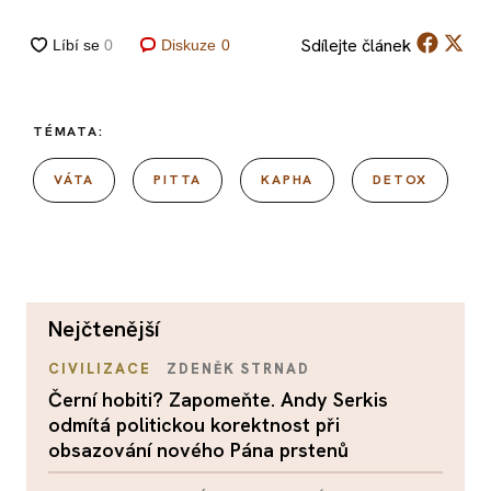
Sdílejte
článek
Diskuze
0
TÉMATA:
VÁTA
PITTA
KAPHA
DETOX
nejčtenější
CIVILIZACE
ZDENĚK STRNAD
Černí hobiti? Zapomeňte. Andy Serkis
odmítá politickou korektnost při
obsazování nového Pána prstenů