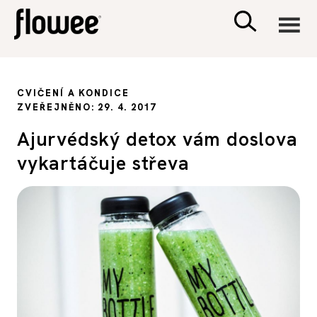
CIVILIZACE
CVIČENÍ A KONDICE
ZVEŘEJNĚNO: 29. 4. 2017
ZDRAVÍ
Ajurvédský detox vám doslova
vykartáčuje střeva
PSYCHOLOGIE
RODINA A DĚTI
SEX A VZTAHY
PORADNA