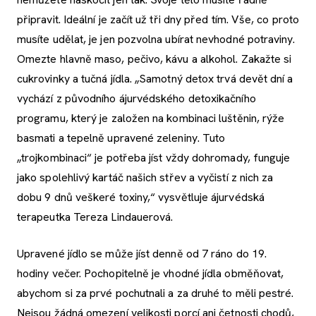
připravit. Ideální je začít už tři dny před tím. Vše, co proto
musíte udělat, je jen pozvolna ubírat nevhodné potraviny.
Omezte hlavně maso, pečivo, kávu a alkohol. Zakažte si
cukrovinky a tučná jídla. „Samotný detox trvá devět dní a
vychází z původního ájurvédského detoxikačního
programu, který je založen na kombinaci luštěnin, rýže
basmati a tepelně upravené zeleniny. Tuto
„trojkombinaci“ je potřeba jíst vždy dohromady, funguje
jako spolehlivý kartáč našich střev a vyčistí z nich za
dobu 9 dnů veškeré toxiny,“ vysvětluje ájurvédská
terapeutka Tereza Lindauerová.
Upravené jídlo se může jíst denně od 7 ráno do 19.
hodiny večer. Pochopitelně je vhodné jídla obměňovat,
abychom si za prvé pochutnali a za druhé to měli pestré.
Nejsou žádná omezení velikosti porcí ani četnosti chodů,