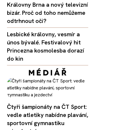
Královny Brna a nový televizní
bizár. Proč od toho nemůžeme
odtrhnout oči?
Lesbické královny, vesmír a
únos bývalé. Festivalový hit
Princezna kosmolesba dorazí
do kin
Čtyři šampionáty na ČT Sport:
vedle atletiky nabídne plavání,
sportovní gymnastiku