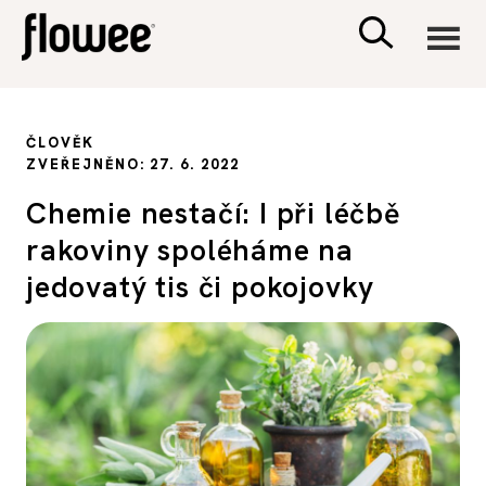
CIVILIZACE
ČLOVĚK
ZVEŘEJNĚNO: 27. 6. 2022
ZDRAVÍ
Chemie nestačí: I při léčbě
rakoviny spoléháme na
PSYCHOLOGIE
jedovatý tis či pokojovky
RODINA A DĚTI
SEX A VZTAHY
PORADNA