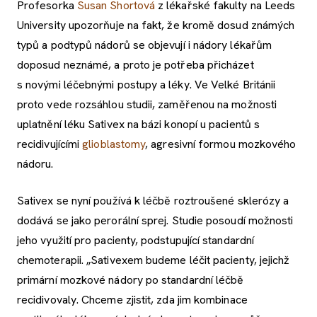
Profesorka
Susan Shortová
z lékařské fakulty na Leeds
University upozorňuje na fakt, že kromě dosud známých
typů a podtypů nádorů se objevují i nádory lékařům
doposud neznámé, a proto je potřeba přicházet
s novými léčebnými postupy a léky. Ve Velké Británii
proto vede rozsáhlou studii, zaměřenou na možnosti
uplatnění léku Sativex na bázi konopí u pacientů s
recidivujícími
glioblastomy
, agresivní formou mozkového
nádoru.
Sativex se nyní používá k léčbě roztroušené sklerózy a
dodává se jako perorální sprej. Studie posoudí možnosti
jeho využití pro pacienty, podstupující standardní
chemoterapii. „Sativexem budeme léčit pacienty, jejichž
primární mozkové nádory po standardní léčbě
recidivovaly. Chceme zjistit, zda jim kombinace