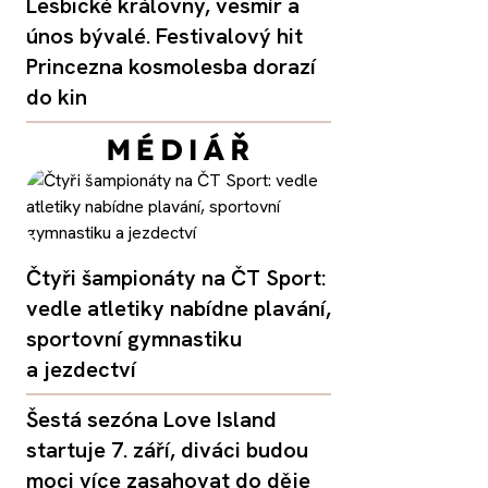
Lesbické královny, vesmír a
únos bývalé. Festivalový hit
Princezna kosmolesba dorazí
do kin
Čtyři šampionáty na ČT Sport:
vedle atletiky nabídne plavání,
sportovní gymnastiku
a jezdectví
Šestá sezóna Love Island
startuje 7. září, diváci budou
moci více zasahovat do děje