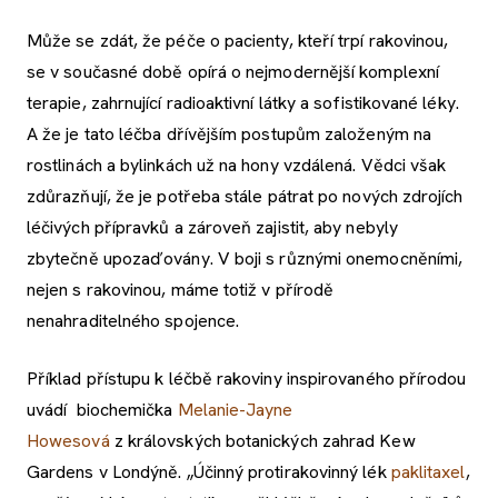
Může se zdát, že péče o pacienty, kteří trpí rakovinou,
se v současné době opírá o nejmodernější komplexní
terapie, zahrnující radioaktivní látky a sofistikované léky.
A že je tato léčba dřívějším postupům založeným na
rostlinách a bylinkách už na hony vzdálená. Vědci však
zdůrazňují, že je potřeba stále pátrat po nových zdrojích
léčivých přípravků a zároveň zajistit, aby nebyly
zbytečně upozaďovány. V boji s různými onemocněními,
nejen s rakovinou, máme totiž v přírodě
nenahraditelného spojence.
Příklad přístupu k léčbě rakoviny inspirovaného přírodou
uvádí biochemička
Melanie-Jayne
Howesová
z královských botanických zahrad Kew
Gardens v Londýně. „Účinný protirakovinný lék
paklitaxel
,