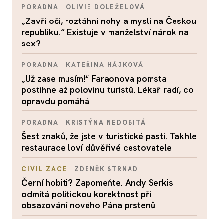
PORADNA
OLIVIE DOLEŽELOVÁ
„Zavři oči, roztáhni nohy a mysli na Českou
republiku.“ Existuje v manželství nárok na
sex?
PORADNA
KATEŘINA HÁJKOVÁ
„Už zase musím!“ Faraonova pomsta
postihne až polovinu turistů. Lékař radí, co
opravdu pomáhá
PORADNA
KRISTÝNA NEDOBITÁ
Šest znaků, že jste v turistické pasti. Takhle
restaurace loví důvěřivé cestovatele
CIVILIZACE
ZDENĚK STRNAD
Černí hobiti? Zapomeňte. Andy Serkis
odmítá politickou korektnost při
obsazování nového Pána prstenů