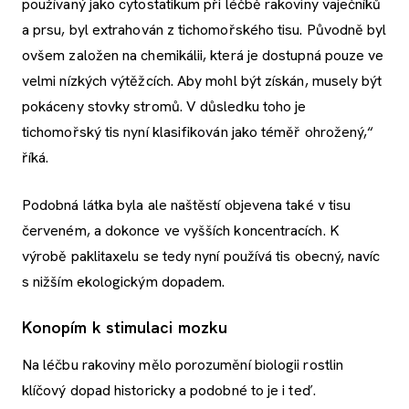
používaný jako cytostatikum při léčbě rakoviny vaječníků
a prsu, byl extrahován z tichomořského tisu. Původně byl
ovšem založen na chemikálii, která je dostupná pouze ve
velmi nízkých výtěžcích. Aby mohl být získán, musely být
pokáceny stovky stromů. V důsledku toho je
tichomořský tis nyní klasifikován jako téměř ohrožený,“
říká.
Podobná látka byla ale naštěstí objevena také v tisu
červeném, a dokonce ve vyšších koncentracích. K
výrobě paklitaxelu se tedy nyní používá tis obecný, navíc
s nižším ekologickým dopadem.
Konopím k stimulaci mozku
Na léčbu rakoviny mělo porozumění biologii rostlin
klíčový dopad historicky a podobné to je i teď.