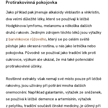
Protirakovinná pokojovka
Jako příklad pak jmenuje alkaloidy vinblastin a vinkristin,
dva velmi důležité léky, které se používají k léčbě
Hodgkinova lymfomu, melanomu a několika dalších
druhů rakovin. Jediným zdrojem těchto léků jsou výtažky
z
barvínkovce růžového
, který se po celém světě
pěstuje jako okrasná rostlina, u nás jako letnička nebo
pokojovka. Původně se používal jako tradiční lék proti
cukrovce, výzkum ale ukázal, že má také potenciální
protirakovinné účinky.
Rostlinné extrakty však nemají své místo pouze při léčbě
rakoviny, jsou užívány při potírání mnoha dalších
onemocnění. Například galantamin, výtažek ze sněženek,
se používá k léčbě demence a artemisinin, výtažek
z pelyňku, tradiční součásti čínské medicíny, je účinný při