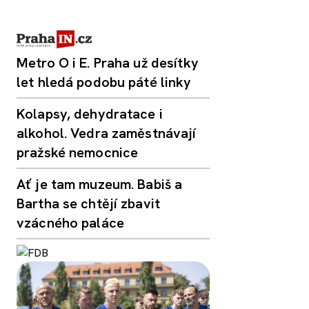
Metro O i E. Praha už desítky
let hledá podobu páté linky
Kolapsy, dehydratace i
alkohol. Vedra zaměstnávají
pražské nemocnice
Ať je tam muzeum. Babiš a
Bartha se chtějí zbavit
vzácného paláce