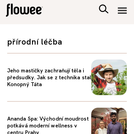
CIVILIZACE
přírodní léčba
ZDRAVÍ
PSYCHOLOGIE
Jeho mastičky zachraňují těla i
předsudky. Jak se z technika stal
Konopný Táta
RODINA A DĚTI
SEX A VZTAHY
Ananda Spa: Východní moudrost
PORADNA
potkává moderní wellness v
centru Prahy