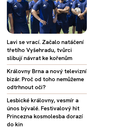
Lavi se vrací. Začalo natáčení
třetího Vyšehradu, tvůrci
slibují návrat ke kořenům
Královny Brna a nový televizní
bizár. Proč od toho nemůžeme
odtrhnout oči?
Lesbické královny, vesmír a
únos bývalé. Festivalový hit
Princezna kosmolesba dorazí
do kin