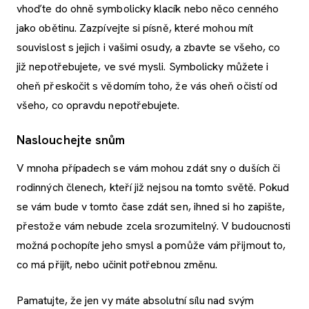
vhoďte do ohně symbolicky klacík nebo něco cenného
jako obětinu. Zazpívejte si písně, které mohou mít
souvislost s jejich i vašimi osudy, a zbavte se všeho, co
již nepotřebujete, ve své mysli. Symbolicky můžete i
oheň přeskočit s vědomím toho, že vás oheň očistí od
všeho, co opravdu nepotřebujete.
Naslouchejte snům
V mnoha případech se vám mohou zdát sny o duších či
rodinných členech, kteří již nejsou na tomto světě. Pokud
se vám bude v tomto čase zdát sen, ihned si ho zapište,
přestože vám nebude zcela srozumitelný. V budoucnosti
možná pochopíte jeho smysl a pomůže vám přijmout to,
co má přijít, nebo učinit potřebnou změnu.
Pamatujte, že jen vy máte absolutní sílu nad svým