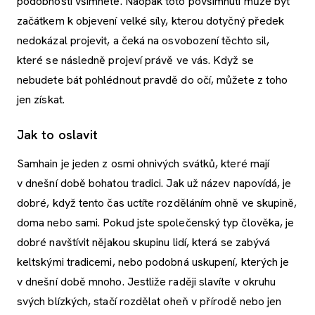
podobnosti všimnete. Naopak toto povšimnutí může být
začátkem k objevení velké síly, kterou dotyčný předek
nedokázal projevit, a čeká na osvobození těchto sil,
které se následně projeví právě ve vás. Když se
nebudete bát pohlédnout pravdě do očí, můžete z toho
jen získat.
Jak to oslavit
Samhain je jeden z osmi ohnivých svátků, které mají
v dnešní době bohatou tradici. Jak už název napovídá, je
dobré, když tento čas uctíte rozděláním ohně ve skupině,
doma nebo sami. Pokud jste společenský typ člověka, je
dobré navštívit nějakou skupinu lidí, která se zabývá
keltskými tradicemi, nebo podobná uskupení, kterých je
v dnešní době mnoho. Jestliže raději slavíte v okruhu
svých blízkých, stačí rozdělat oheň v přírodě nebo jen