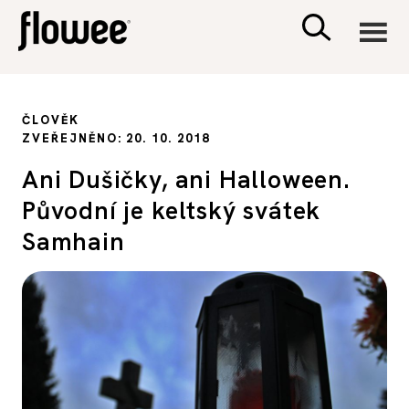
CIVILIZACE
ČLOVĚK
ZVEŘEJNĚNO: 20. 10. 2018
ZDRAVÍ
Ani Dušičky, ani Halloween.
Původní je keltský svátek
PSYCHOLOGIE
Samhain
RODINA A DĚTI
SEX A VZTAHY
PORADNA