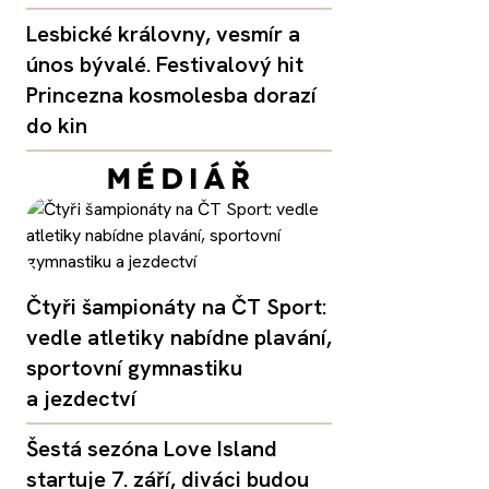
Lesbické královny, vesmír a
únos bývalé. Festivalový hit
Princezna kosmolesba dorazí
do kin
Čtyři šampionáty na ČT Sport:
vedle atletiky nabídne plavání,
sportovní gymnastiku
a jezdectví
Šestá sezóna Love Island
startuje 7. září, diváci budou