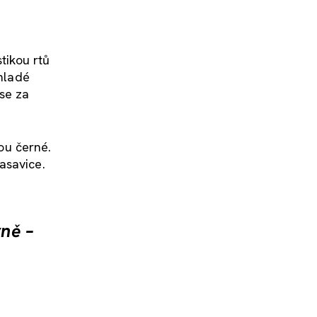
tikou rtů
 mladé
 se za
sou černé.
asavice.
vně –