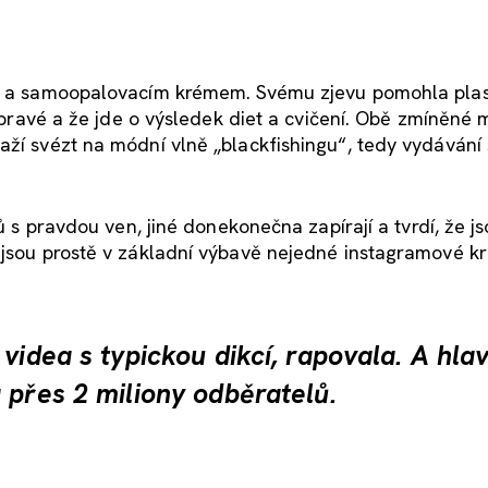
sů a samoopalovacím krémem. Svému zjevu pomohla plas
je pravé a že jde o výsledek diet a cvičení. Obě zmíněné
aží svézt na módní vlně „blackfishingu“, tedy vydávání
ků s pravdou ven, jiné donekonečna zapírají a tvrdí, že j
 jsou prostě v základní výbavě nejedné instagramové kr
videa s typickou dikcí, rapovala. A hla
 přes 2 miliony odběratelů.