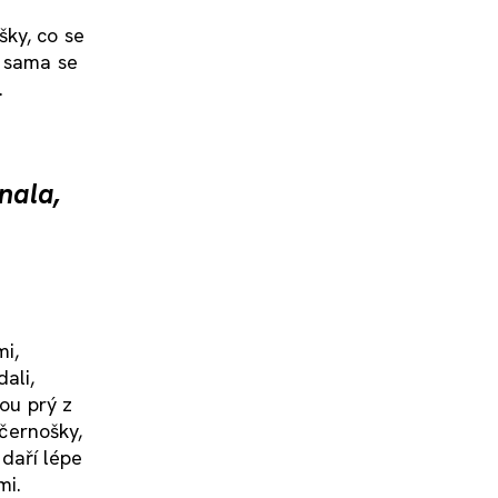
šky, co se
e sama se
.
nala,
mi,
ali,
sou prý z
 černošky,
 daří lépe
mi.