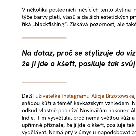
V několika posledních měsících tento styl na 
týče barvy pleti, vlasů a dalších estetických
říká „blackfishing“. Získává pozornost, ale tak
Na dotaz, proč se stylizuje do v
že jí jde o kšeft, posiluje tak svů
Další
uživatelka Instagramu Alicja Brzotowska
snědou kůží a téměř kavkazským vzhledem. Neje
odkud vlastně pochází. Novinářům nakonec Alicj
Indie. Tím vysvětlila, proč nemá světlou kůži a
upřímně přiznala, že jí jde o kšeft, posiluje ta
vydělávat. Nemá prý v úmyslu napodobovat afr