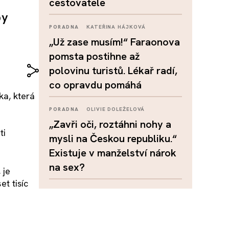
cestovatele
by
PORADNA
KATEŘINA HÁJKOVÁ
„Už zase musím!“ Faraonova
pomsta postihne až
polovinu turistů. Lékař radí,
co opravdu pomáhá
ka, která
PORADNA
OLIVIE DOLEŽELOVÁ
„Zavři oči, roztáhni nohy a
ti
mysli na Českou republiku.“
Existuje v manželství nárok
na sex?
 je
et tisíc