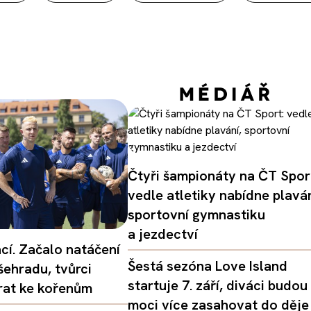
Čtyři šampionáty na ČT Spor
vedle atletiky nabídne plaván
sportovní gymnastiku
a jezdectví
ací. Začalo natáčení
Šestá sezóna Love Island
šehradu, tvůrci
startuje 7. září, diváci budou
vrat ke kořenům
moci více zasahovat do děje