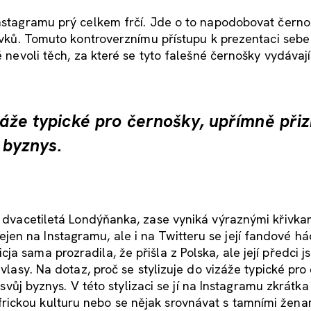
Instagramu prý celkem frčí. Jde o to napodobovat černo
 prvků. Tomuto kontroverznímu přístupu k prezentaci seb
é nevoli těch, za které se tyto falešné černošky vydávají
izáže typické pro černošky, upřímně přiz
j byznys.
, dvacetiletá Londýňanka, zase vyniká výraznými křivka
n na Instagramu, ale i na Twitteru se její fandové hád
a sama prozradila, že přišla z Polska, ale její předci j
 vlasy. Na dotaz, proč se stylizuje do vizáže typické pro
k svůj byznys. V této stylizaci se jí na Instagramu zkrátka
ickou kulturu nebo se nějak srovnávat s tamními žena