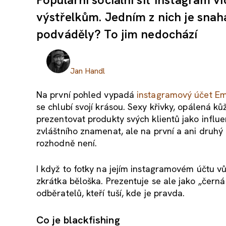
výstřelkům. Jedním z nich je snah
podváděly? To jim nedochází
Jan Handl
Na první pohled vypadá
instagramový účet E
se chlubí svojí krásou. Sexy křivky, opálená k
prezentovat produkty svých klientů jako influ
zvláštního znamenat, ale na první a ani druhý
rozhodně není.
I když to fotky na jejím instagramovém účtu v
zkrátka běloška. Prezentuje se ale jako „černá h
odběratelů, kteří tuší, kde je pravda.
Co je blackfishing