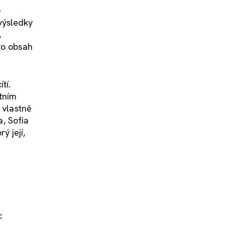
ě
 výsledky
,
to obsah
tí.
stním
 vlastně
a, Sofia
ý její,
c