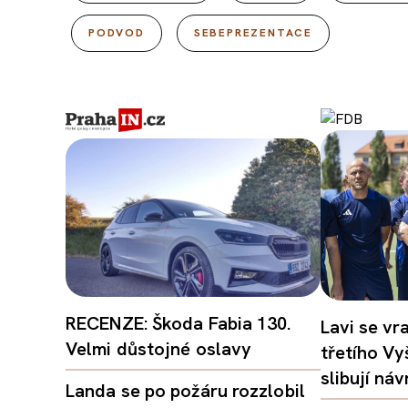
PODVOD
SEBEPREZENTACE
RECENZE: Škoda Fabia 130.
Lavi se vr
Velmi důstojné oslavy
třetího Vy
slibují ná
Landa se po požáru rozzlobil