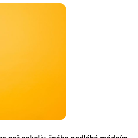
více než cokoliv jiného podléhá módním