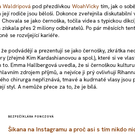
ia Waldripová
pod přezdívkou
WoahVicky
tím, jak o sob
 její rodiče jsou běloši. Dokonce zveřejnila diskutabilní
 Chovala se jako černoška, točila videa s typickou dikcí
 získala přes 2 miliony odběratelů. Po pár měsících ten
ně se rozvíjející kariéře.
že podvádějí a prezentují se jako černošky, zkrátka necí
zory (zřejmě Kim Kardashianovou a spol.), které si ve vla
jim to. Emma Hallbergová uvedla, že si černoškou kulturu
hlavním zdrojem příjmů, a nejvíce ji prý ovlivňují Rihann
ho chirurga nepřiznává, tmavé a kudrnaté vlasy jsou pr
ejí styl. A nemůže přece za to, že je bílá.
BEZPEČÍ
KLÁRA PONCZOVÁ
Šikana na Instagramu a proč asi s tím nikdo ni