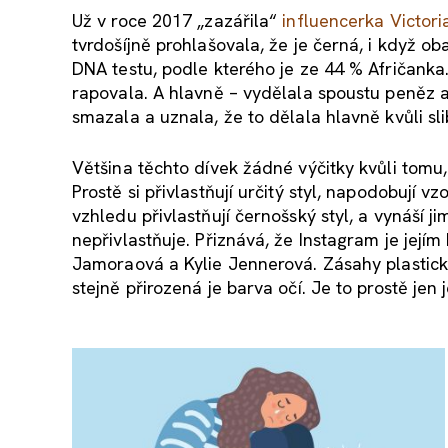
Už v roce 2017 „zazářila“
influencerka Victor
tvrdošíjně prohlašovala, že je černá, i když oba
DNA testu, podle kterého je ze 44 % Afričanka.
rapovala. A hlavně – vydělala spoustu peněz a
smazala a uznala, že to dělala hlavně kvůli slib
Většina těchto dívek žádné výčitky kvůli tomu, 
Prostě si přivlastňují určitý styl, napodobují v
vzhledu přivlastňují černošský styl, a vynáší 
nepřivlastňuje. Přiznává, že Instagram je jejím 
Jamoraová a Kylie Jennerová. Zásahy plastické
stejně přirozená je barva očí. Je to prostě jen j