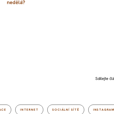
nedělá?
Sdílejte
čl
ACE
INTERNET
SOCIÁLNÍ SÍTĚ
INSTAGRA