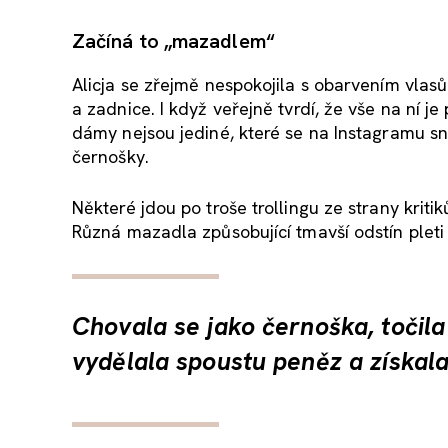
Začíná to „mazadlem“
Alicja se zřejmě nespokojila s obarvením vla
a zadnice. I když veřejně tvrdí, že vše na ní 
dámy nejsou jediné, které se na Instagramu sn
černošky.
Některé jdou po troše trollingu ze strany kriti
Různá mazadla způsobující tmavší odstín pleti
Chovala se jako černoška, točila 
vydělala spoustu peněz a získala