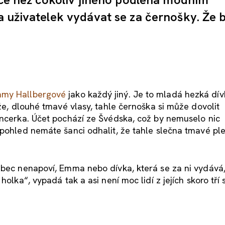
a uživatelek vydávat se za černošky. Že 
mmy Hallbergové
jako každý jiný. Je to mladá hezká dív
ůže, dlouhé tmavé vlasy, tahle černoška si může dovolit
encerka. Účet pochází ze Švédska, což by nemuselo nic
 pohled nemáte šanci odhalit, že tahle slečna tmavé ple
ůbec nenapoví, Emma nebo dívka, která se za ni vydává,
olka“, vypadá tak a asi není moc lidí z jejích skoro tří s