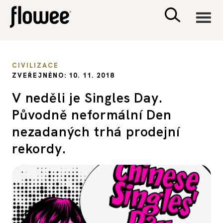
CIVILIZACE
CIVILIZACE
ZVEŘEJNĚNO: 10. 11. 2018
ZDRAVÍ
V neděli je Singles Day.
Původně neformální Den
PSYCHOLOGIE
nezadaných trhá prodejní
RODINA A DĚTI
rekordy.
SEX A VZTAHY
PORADNA