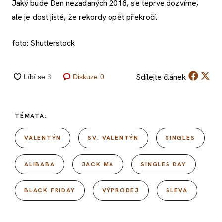
Jaký bude Den nezadaných 2018, se teprve dozvíme,
ale je dost jisté, že rekordy opět překročí.
foto: Shutterstock
Sdílejte
článek
Diskuze
0
TÉMATA:
VALENTÝN
SV. VALENTÝN
SINGLES
ALIBABA
JACK MA
SINGLES DAY
BLACK FRIDAY
VÝPRODEJ
SLEVA