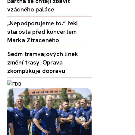
Bartha se chtějí zbavit
vzácného paláce
„Nepodporujeme to,“ řekl
starosta před koncertem
Marka Ztraceného
Sedm tramvajových linek
změní trasy. Oprava
zkomplikuje dopravu