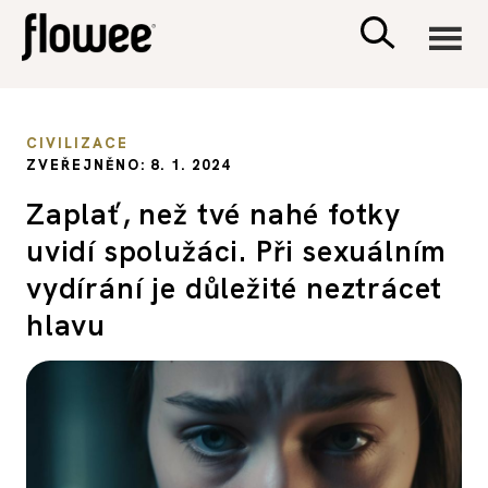
CIVILIZACE
CIVILIZACE
ZVEŘEJNĚNO: 8. 1. 2024
ZDRAVÍ
Zaplať, než tvé nahé fotky
uvidí spolužáci. Při sexuálním
PSYCHOLOGIE
vydírání je důležité neztrácet
RODINA A DĚTI
hlavu
SEX A VZTAHY
PORADNA