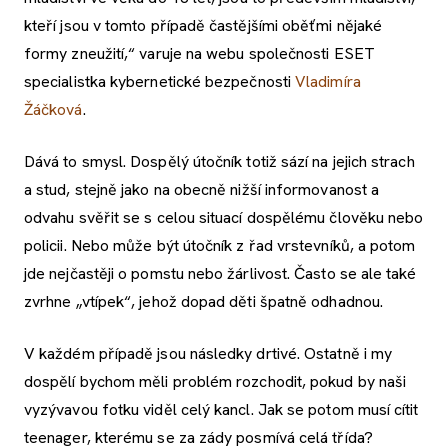
kteří jsou v tomto případě častějšími oběťmi nějaké
formy zneužití,“ varuje na webu společnosti ESET
specialistka kybernetické bezpečnosti
Vladimíra
Žáčková
.
Dává to smysl. Dospělý útočník totiž sází na jejich strach
a stud, stejně jako na obecně nižší informovanost a
odvahu svěřit se s celou situací dospělému člověku nebo
policii. Nebo může být útočník z řad vrstevníků, a potom
jde nejčastěji o pomstu nebo žárlivost. Často se ale také
zvrhne „vtípek“, jehož dopad děti špatně odhadnou.
V každém případě jsou následky drtivé. Ostatně i my
dospělí bychom měli problém rozchodit, pokud by naši
vyzývavou fotku viděl celý kancl. Jak se potom musí cítit
teenager, kterému se za zády posmívá celá třída?