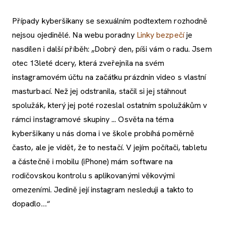
Případy kyberšikany se sexuálním podtextem rozhodně
nejsou ojedinělé. Na webu poradny
Linky bezpečí
je
nasdílen i další příběh: „Dobrý den, píši vám o radu. Jsem
otec 13leté dcery, která zveřejnila na svém
instagramovém účtu na začátku prázdnin video s vlastní
masturbací. Než jej odstranila, stačil si jej stáhnout
spolužák, který jej poté rozeslal ostatním spolužákům v
rámci instagramové skupiny ... Osvěta na téma
kyberšikany u nás doma i ve škole probíhá poměrně
často, ale je vidět, že to nestačí. V jejím počítači, tabletu
a částečně i mobilu (iPhone) mám software na
rodičovskou kontrolu s aplikovanými věkovými
omezeními. Jedině její instagram nesleduji a takto to
dopadlo…“