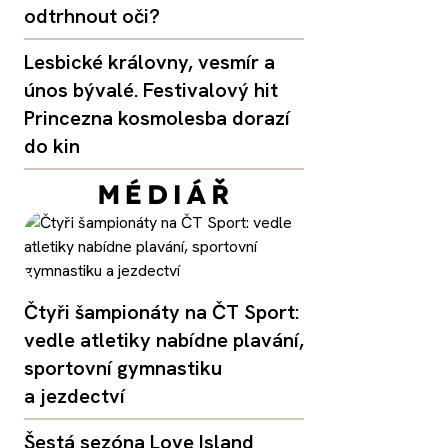
odtrhnout oči?
Lesbické královny, vesmír a
únos bývalé. Festivalový hit
Princezna kosmolesba dorazí
do kin
Čtyři šampionáty na ČT Sport:
vedle atletiky nabídne plavání,
sportovní gymnastiku
a jezdectví
Šestá sezóna Love Island