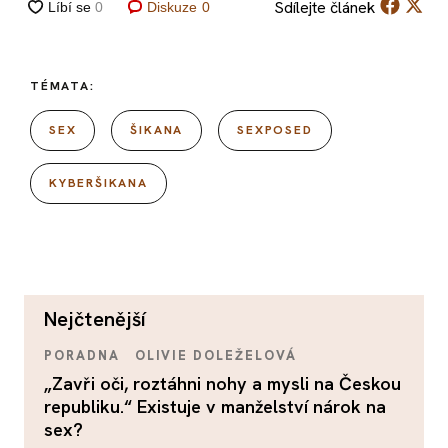
Sdílejte
článek
Diskuze
0
TÉMATA:
SEX
ŠIKANA
SEXPOSED
KYBERŠIKANA
nejčtenější
PORADNA
OLIVIE DOLEŽELOVÁ
„Zavři oči, roztáhni nohy a mysli na Českou
republiku.“ Existuje v manželství nárok na
sex?