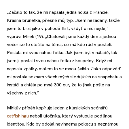
„Začalo to tak, že mi napsala jedna holka z Francie.
Krásná brunetka, přesně můj typ. Jsem nezadaný, takže
jsem to bral jako v pohodě flirt, vždyť o nic nejde,“
vypráví Mirek (19). „Chatovali jsme každý den a jednou
večer se to stočilo na téma, co má kdo rád v posteli.
Poslala mi svou nahou fotku. Jak jsem byl v náladě, tak
jsem jí poslal i svou nahou fotku z koupelny. Když mi
napsala zpátky, málem to se mnou švihlo. Jako odpověď
mi poslala seznam všech mých sledujících na snapchatu a
instáči a chtěla po mně 300 eur, že to jinak pošle na
všechny z nich.“
Mirkův příběh kopíruje jeden z klasických scénářů
catfishingu
neboli útočníka, který vystupuje pod jinou
identitou. Kdo by odolal nevinnému pokecu s neznámou