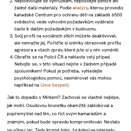
Nepodvolujte se výhrůžkám, neposílejte peníze ani
žádné další materiály. Podle
analýzy
, kterou provedlo
kanadské Centrum pro ochranu dětí na základě 6500
svědectví, vede vyhovění požadavkům vyděrače
často k dalším požadavkům v budoucnu.
Svůj profil na sociálních sítích můžete deaktivovat,
ale nemažte jej. Pořiďte si snímky obrazovek profilu
agresora a všech zpráv, které jste si s ním vyměnili.
Obraťte se na Policii ČR a nahlaste celý případ.
Nebojte se, v této situaci nejste v žádném případě
spoluviníkem! Pokud je potřeba, vyhledejte
psychologickou pomoc, nasměrovat vás mohou
například na
Lince bezpečí
.
Jak to dopadlo s Mirkem? Zachoval se vlastně nejlépe,
jak mohl. Osudovou brunetku okamžitě zablokoval a
popřemýšlel nad tím, co říct svým kamarádům a
známým, pokud bude opravdu kompromitován. Nestalo
se vůbec nic. Tedy kromě toho, že kdesi na internetu