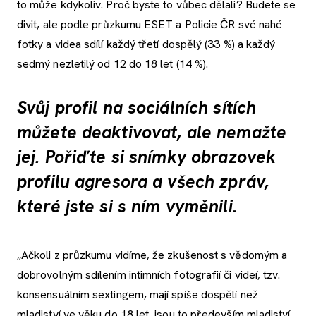
to může kdykoliv. Proč byste to vůbec dělali? Budete se
divit, ale podle průzkumu ESET a Policie ČR své nahé
fotky a videa sdílí každý třetí dospělý (33 %) a každý
sedmý nezletilý od 12 do 18 let (14 %).
Svůj profil na sociálních sítích
můžete deaktivovat, ale nemažte
jej. Pořiďte si snímky obrazovek
profilu agresora a všech zpráv,
které jste si s ním vyměnili.
„Ačkoli z průzkumu vidíme, že zkušenost s vědomým a
dobrovolným sdílením intimních fotografií či videí, tzv.
konsensuálním sextingem, mají spíše dospělí než
mladiství ve věku do 18 let, jsou to především mladiství,