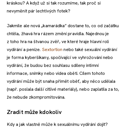
kráskou? A když už si tak rozumíme, tak proč si
nevyměnit pár lechtivých fotek?
Jakmile ale nová „kamarádka“ dostane to, co od začátku
chtěla, žhavá hra rázem změní pravidla. Najednou je
z toho hra na štvanou zvěř, ve které hraje hlavní roli
vydírání a peníze.
Sextortion
nebo také sexuální vydírání
je forma kyberšikany, spočívající ve vyhrožování nebo
vydírání, že budou bez souhlasu sdíleny intimní
informace, snímky nebo videa oběti. Cílem tohoto
vydírání může být snaha přimět oběť, aby něco udělala
(např. poslala další citlivé materiály), nebo zaplatila za to,
že nebude zkompromitována.
Zradit může kdokoliv
Kdy a jak vlastně může k sexuálnímu vydírání dojít?