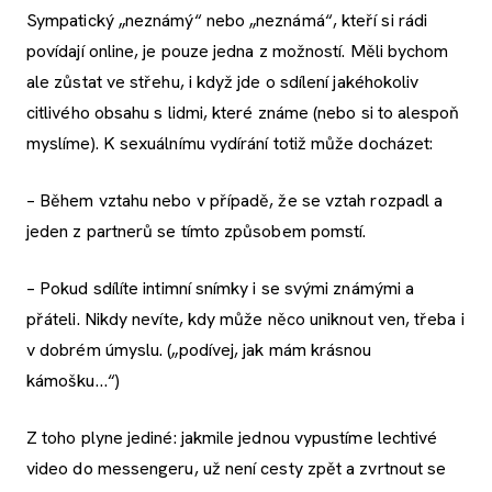
Sympatický „neznámý“ nebo „neznámá“, kteří si rádi
povídají online, je pouze jedna z možností. Měli bychom
ale zůstat ve střehu, i když jde o sdílení jakéhokoliv
citlivého obsahu s lidmi, které známe (nebo si to alespoň
myslíme). K sexuálnímu vydírání totiž může docházet:
– Během vztahu nebo v případě, že se vztah rozpadl a
jeden z partnerů se tímto způsobem pomstí.
– Pokud sdílíte intimní snímky i se svými známými a
přáteli. Nikdy nevíte, kdy může něco uniknout ven, třeba i
v dobrém úmyslu. („podívej, jak mám krásnou
kámošku…“)
Z toho plyne jediné: jakmile jednou vypustíme lechtivé
video do messengeru, už není cesty zpět a zvrtnout se