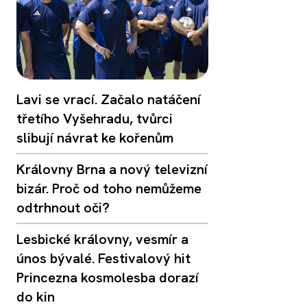
Lavi se vrací. Začalo natáčení
třetího Vyšehradu, tvůrci
slibují návrat ke kořenům
Královny Brna a nový televizní
bizár. Proč od toho nemůžeme
odtrhnout oči?
Lesbické královny, vesmír a
únos bývalé. Festivalový hit
Princezna kosmolesba dorazí
do kin