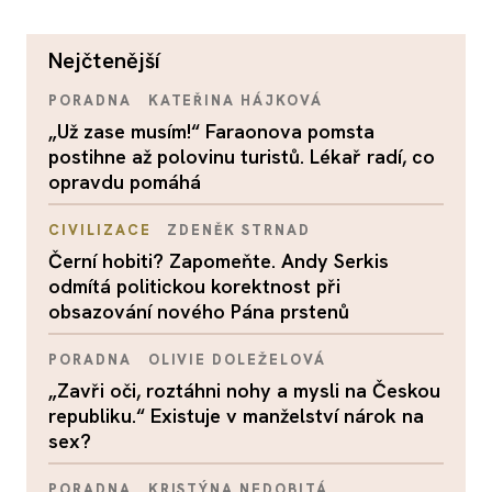
nejčtenější
PORADNA
KATEŘINA HÁJKOVÁ
„Už zase musím!“ Faraonova pomsta
postihne až polovinu turistů. Lékař radí, co
opravdu pomáhá
CIVILIZACE
ZDENĚK STRNAD
Černí hobiti? Zapomeňte. Andy Serkis
odmítá politickou korektnost při
obsazování nového Pána prstenů
PORADNA
OLIVIE DOLEŽELOVÁ
„Zavři oči, roztáhni nohy a mysli na Českou
republiku.“ Existuje v manželství nárok na
sex?
PORADNA
KRISTÝNA NEDOBITÁ