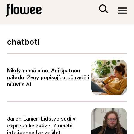
CIVILIZACE
chatboti
ZDRAVÍ
PSYCHOLOGIE
Nikdy nemá plno. Ani špatnou
náladu. Ženy popisují, proč raději
mluví s AI
RODINA A DĚTI
SEX A VZTAHY
Jaron Lanier: Lidstvo sedí v
PORADNA
expresu ke zkáze. Z umělé
inteligence lze zešílet