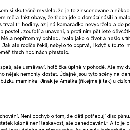
sem si skutečně myslela, že je to zinscenované a někdo
jsem měla fakt obavy, že třeba jde o domácí násilí a mal
s trval tři hodiny, až jiná kamarádka nevydržela a do p
 posteli, zoufalí a unavení, a proti nim pětileté děvčát
. Měla nepřítomný pohled, řvala jako o život a nešlo s tí
ak ale rodiče řekli, nebylo to poprvé, i když s touto in
téměř třech hodinách přestalo.
vyspalí, ale usměvaví, holčička úplně v pohodě. Ale my d
oho nějak nemohly dostat. Údajně jsou tyto scény na de
blízku maminka. Jinak je Amálka (říkejme jí tak) u cizích
ování. Není pochyb o tom, že děti potřebují disciplínu.
statek kázně není laskavost, ale zanedbávání.“ A to je 
teré jdou daleko za rámec toho, že by byly jednoduše „