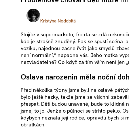
Kristýna Nedobitá
Stojíte v supermarketu, fronta se zdá nekonečná
kdo je strašně znuděný. Pak se spustí scéna j
vozíku, najednou začne řvát jako smyslů zbav
není normální,“ napadne vás. Jeho matka vypa
nezvladatelné? Co když za tím vším není jen 
Oslava narozenin měla noční do
Před několika týdny jsme byli na oslavě pátých
bylo ještě hezky, takže jsme se všichni zabavi
přespat. Děti budou unavené, bude to klidná no
jsme, to jo. Jenže o půlnoci se strhlo peklo. O
kdybych neznala její rodiče, opravdu bych si m
obrátkách.