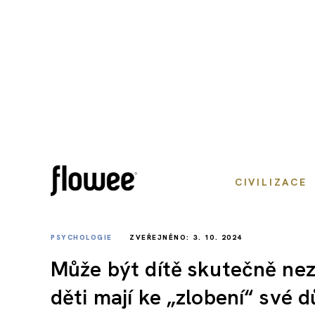
CIVILIZACE
PSYCHOLOGIE
ZVEŘEJNĚNO: 3. 10. 2024
Může být dítě skutečně nezv
děti mají ke „zlobení“ své 