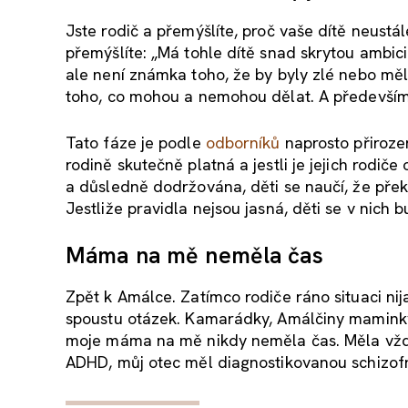
Jste rodič a přemýšlíte, proč vaše dítě neustále
přemýšlíte: „Má tohle dítě snad skrytou ambici
ale není známka toho, že by byly zlé nebo měly
toho, co mohou a nemohou dělat. A především:
Tato fáze je podle
odborníků
naprosto přirozená
rodině skutečně platná a jestli je jejich rodi
a důsledně dodržována, děti se naučí, že překr
Jestliže pravidla nejsou jasná, děti se v nich 
Máma na mě neměla čas
Zpět k Amálce. Zatímco rodiče ráno situaci nij
spoustu otázek. Kamarádky, Amálčiny maminky, 
moje máma na mě nikdy neměla čas. Měla vžd
ADHD, můj otec měl diagnostikovanou schizofr