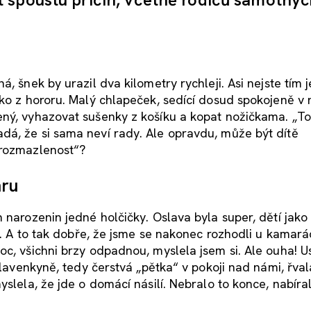
, šnek by urazil dva kilometry rychleji. Asi nejste tím 
ako z hororu. Malý chlapeček, sedící dosud spokojeně v
ený, vyhazovat sušenky z košíku a kopat nožičkama. „T
dá, že si sama neví rady. Ale opravdu, může být dítě
„rozmazlenost“?
hru
 narozenin jedné holčičky. Oslava byla super, dětí jako 
li. A to tak dobře, že jsme se nakonec rozhodli u kamar
c, všichni brzy odpadnou, myslela jsem si. Ale ouha! U
slavenkyně, tedy čerstvá „pětka“ v pokoji nad námi, řval
yslela, že jde o domácí násilí. Nebralo to konce, nabíra