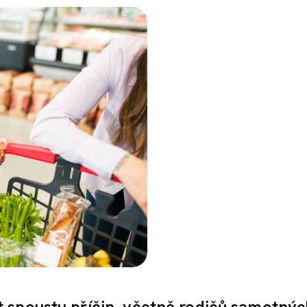
 spoustu příčin, včetně rodičů samotnýc