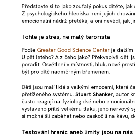
Představte si to jako zoufalý pokus dítěte, jak
Z psychologického hlediska není jejich chování
emocionální nádrž přetéká, a oni nevědí, jak ji
Tohle je stres, ne malý terorista
Podle
Greater Good Science Center
je dalším 
U pětiletého? A z čeho jako? Překvapivě děti j
poradit. Osvětlení v místnosti, hluk, nové pros
být pro dítě nadměrným břemenem.
Děti jsou malí lidé s velkými emocemi, které č
přetíženého systému.
Stuart Shanker
, autor k
často reagují na fyziologické nebo emocionální 
vystaveno příliš velkému tlaku, jeho nervový 
si možná šli zaběhat nebo zaskočili na kávu, d
Testování hranic aneb limity jsou na nás