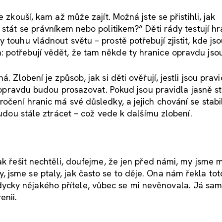
 zkouší, kam až může zajít. Možná jste se přistihli, jak
 stát se právníkem nebo politikem?“ Děti rády testují hr
 touhu vládnout světu – prostě potřebují zjistit, kde js
 potřebují vědět, že tam někde ty hranice opravdu jsou
. Zlobení je způsob, jak si děti ověřují, jestli jsou pravi
če opravdu budou prosazovat. Pokud jsou pravidla jasně 
očení hranic má své důsledky, a jejich chování se stabil
budou stále ztrácet – což vede k dalšímu zlobení.
ak řešit nechtěli, doufejme, že jen před námi, my jsme 
jsme se ptaly, jak často se to děje. Ona nám řekla toto
ycky nějakého přítele, vůbec se mi nevěnovala. Já s
enii.