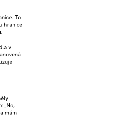
anice. To
ou hranice
.
dla v
stanovená
izuje.
měly
: „No,
ama mám