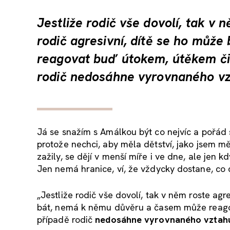
Jestliže rodič vše dovolí, tak v
rodič agresivní, dítě se ho můž
reagovat buď útokem, útěkem či
rodič
nedosáhne vyrovnaného vz
Já se snažím s Amálkou být co nejvíc a pořád s
protože nechci, aby měla dětství, jako jsem měla
zažily, se dějí v menší míře i ve dne, ale jen 
Jen nemá hranice, ví, že vždycky dostane, co c
„Jestliže rodič vše dovolí, tak v něm roste ag
bát, nemá k němu důvěru a časem může reago
případě rodič
nedosáhne vyrovnaného vztahu