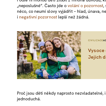
„neposlušné“. Často jde o
volání o pozornost
,
něco, co neumí slovy vyjádřit – hlad, únava, n
i
negativní pozornost
lepší než žádná.
CIVILIZACE
A
Vysoce c
Jejich d
Proč jsou děti někdy naprosto nezvladatelné, 
jednoduchá.