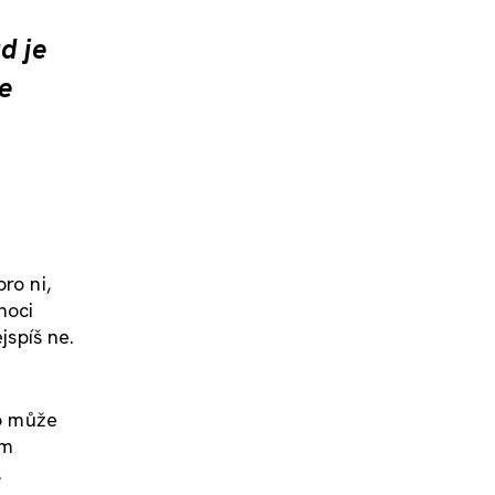
d je
e
ro ni,
noci
jspíš ne.
ho může
om
.