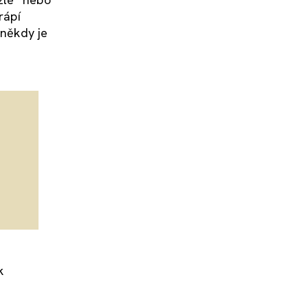
rápí
 někdy je
k