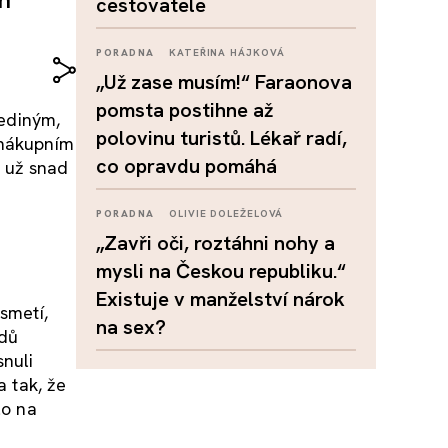
cestovatele
PORADNA
KATEŘINA HÁJKOVÁ
„Už zase musím!“ Faraonova
pomsta postihne až
jediným,
polovinu turistů. Lékař radí,
 nákupním
co opravdu pomáhá
o už snad
PORADNA
OLIVIE DOLEŽELOVÁ
„Zavři oči, roztáhni nohy a
mysli na Českou republiku.“
Existuje v manželství nárok
smetí,
na sex?
ádů
snuli
a tak, že
lo na