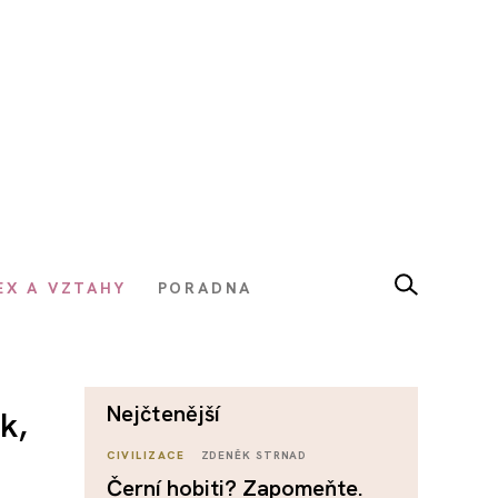
EX A VZTAHY
PORADNA
nejčtenější
k,
CIVILIZACE
ZDENĚK STRNAD
Černí hobiti? Zapomeňte.