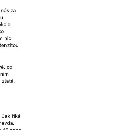
 nás za
ou
okoje
ko
m nic
tenzitou
vě, co
nním
 zlatá.
 Jak říká
pravda.
zlé“ nebo