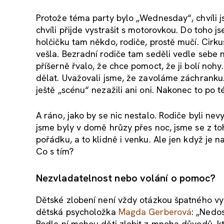
Protože téma party bylo „Wednesday“, chvíli j
chvíli přijde vystrašit s motorovkou. Do toho 
holčičku tam někdo, rodiče, prostě mučí. Cirku
vešla. Bezradní rodiče tam seděli vedle sebe na
příšerně řvalo, že chce pomoct, že ji bolí nohy
dělat. Uvažovali jsme, že zavoláme záchranku. J
ještě „scénu“ nezažili ani oni. Nakonec to po 
A ráno, jako by se nic nestalo. Rodiče byli ne
jsme byly v domě hrůzy přes noc, jsme se z t
pořádku, a to klidně i venku. Ale jen když je na
Co s tím?
Nezvladatelnost nebo volání o pomoc?
Dětské zlobení není vždy otázkou špatného vych
dětská psycholožka
Magda Gerberová
: „Nedo
Podle ní mohou děti zlobit z mnoha důvodů, k