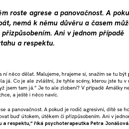
 něm roste agrese a panovačnost. A poku
e bát, nemá k němu důvěru a časem můž
 přizpůsobením. Ani v jednom případě
tahu a respektu.
 ní něco dělat. Malujeme, hrajeme si, snažím se tu být p
 já. Co je ale zvláštní, že tyhle scény, kterou jste tu v 
když jsem tam já.“ Je to ale zlobení? V případě Amálky ne
hce, a ještě i něco navíc.
rese a panovačnost. A pokud je rodič agresivní, dítě se 
vat buď útokem, útěkem či přizpůsobením. Ani v jedn
 a respektu,“
říká psychoterapeutka Petra Jonášová