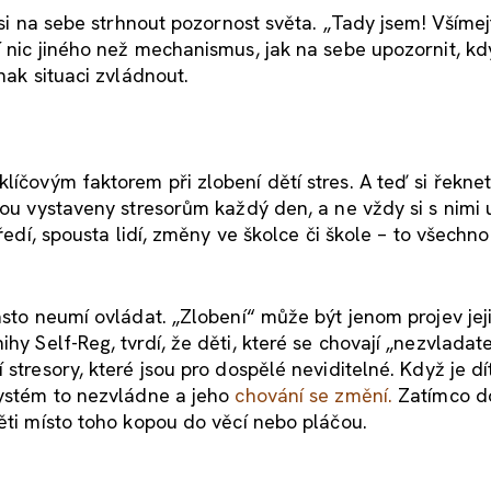
 si na sebe strhnout pozornost světa. „Tady jsem! Všímej
 nic jiného než mechanismus, jak na sebe upozornit, kdy
nak situaci zvládnout.
klíčovým faktorem při zlobení dětí stres. A teď si řeknet
sou vystaveny stresorům každý den, a ne vždy si s nimi 
tředí, spousta lidí, změny ve školce či škole – to všech
asto neumí ovládat. „Zlobení“ může být jenom projev jej
nihy Self-Reg, tvrdí, že děti, které se chovají „nezvladat
stresory, které jsou pro dospělé neviditelné. Když je dí
systém to nezvládne a jeho
chování se změní.
Zatímco do
ěti místo toho kopou do věcí nebo pláčou.