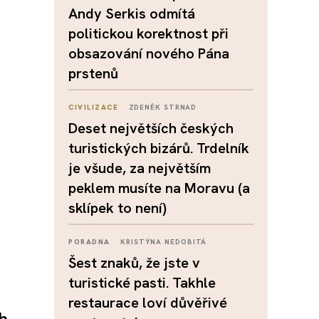
Andy Serkis odmítá
politickou korektnost při
obsazování nového Pána
prstenů
CIVILIZACE
ZDENĚK STRNAD
Deset největších českých
turistických bizárů. Trdelník
je všude, za největším
peklem musíte na Moravu (a
sklípek to není)
PORADNA
KRISTÝNA NEDOBITÁ
Šest znaků, že jste v
turistické pasti. Takhle
restaurace loví důvěřivé
h