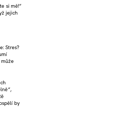
te si mě!“
ž jejich
e: Stres?
umí
no může
ich
elně“,
tě
spělí by