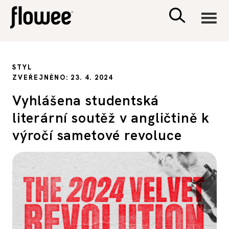
CIVILIZACE
STYL
ZVEŘEJNĚNO: 23. 4. 2024
ZDRAVÍ
Vyhlášena studentská
literární soutěž v angličtině k
PSYCHOLOGIE
výročí sametové revoluce
RODINA A DĚTI
SEX A VZTAHY
PORADNA