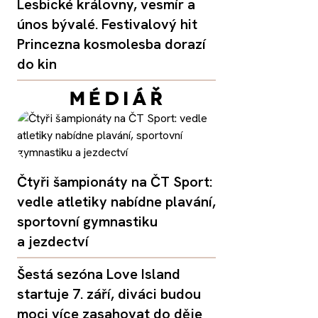
Lesbické královny, vesmír a
únos bývalé. Festivalový hit
Princezna kosmolesba dorazí
do kin
Čtyři šampionáty na ČT Sport:
vedle atletiky nabídne plavání,
sportovní gymnastiku
a jezdectví
Šestá sezóna Love Island
startuje 7. září, diváci budou
moci více zasahovat do děje