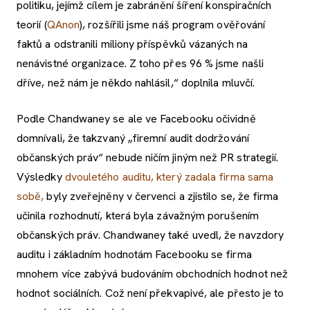
politiku, jejímž cílem je zabránění šíření konspiračních
teorií (
QAnon
), rozšířili jsme náš program ověřování
faktů a odstranili miliony příspěvků vázaných na
nenávistné organizace. Z toho přes 96 % jsme našli
dříve, než nám je někdo nahlásil,“ doplnila mluvčí.
Podle Chandwaney se ale ve Facebooku očividně
domnívali, že takzvaný „firemní audit dodržování
občanských práv“ nebude ničím jiným než PR strategií.
Výsledky
dvouletého auditu, který zadala firma sama
sobě,
byly zveřejněny v červenci a zjistilo se, že firma
učinila rozhodnutí, která byla závažným porušením
občanských práv. Chandwaney také uvedl, že navzdory
auditu i základním hodnotám Facebooku se firma
mnohem více zabývá budováním obchodních hodnot než
hodnot sociálních. Což není překvapivé, ale přesto je to