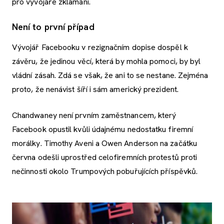
pro vývojáře zklamání.
Není to první případ
Vývojář Facebooku v rezignačním dopise dospěl k
závěru, že jedinou věcí, která by mohla pomoci, by byl
vládní zásah. Zdá se však, že ani to se nestane. Zejména
proto, že nenávist šíří i sám americký prezident.
Chandwaney není prvním zaměstnancem, který
Facebook opustil kvůli údajnému nedostatku firemní
morálky. Timothy Aveni a Owen Anderson na začátku
června odešli uprostřed celofiremních protestů proti
nečinnosti okolo Trumpových pobuřujících příspěvků.