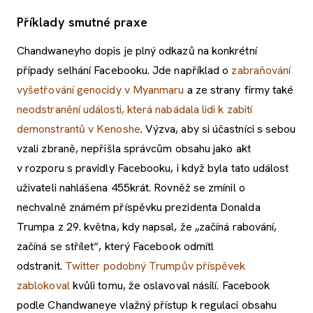
Příklady smutné praxe
Chandwaneyho dopis je plný odkazů na konkrétní
případy selhání Facebooku. Jde například o
zabraňování
vyšetřování genocidy v Myanmaru
a ze strany firmy také
neodstranění události, která nabádala lidi k zabití
demonstrantů v Kenoshe
. Výzva, aby si účastníci s sebou
vzali zbraně, nepřišla správcům obsahu jako akt
v rozporu s pravidly Facebooku, i když byla tato událost
uživateli nahlášena 455krát. Rovněž se zmínil o
nechvalně známém příspěvku prezidenta Donalda
Trumpa z 29. května, kdy napsal, že „začíná rabování,
začíná se střílet“, který Facebook odmítl
odstranit.
Twitter podobný Trumpův příspěvek
zablokoval
kvůli tomu, že oslavoval násilí. Facebook
podle Chandwaneye vlažný přístup k regulaci obsahu