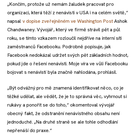
„Končím, protože už nemám žaludek pracovat pro
organizaci, která těží z nenávisti v USA i na celém světě,“
napsal
v dopise zveřejněném ve Washington Post
Ashok
Chandwaney. Vývojář, který ve firmě strávil pět a půl
roku, se tímto vzkazem rozloučil nejdříve na interní síti
zaměstnanců Facebooku. Podrobně popisuje, jak
Facebook nedokázal udržet svých pět základních hodnot,
pokud jde o řešení nenávisti. Moje víra ve vůli Facebooku
bojovat s nenávistí byla značně nahlodána, prohlásil.
„Být odvážný pro mě znamená identifikovat něco, co je
těžké udělat, ale vědět, že je to správná věc, vyhrnout si
rukávy a ponořit se do toho,“ okomentoval vývojář
obecný fakt, že odstranění nenávistného obsahu není
jednoduché. „Na druhé straně se ale tohle odhodlání
nepřenáší do praxe.“