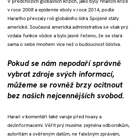
V předchozích globálních krizích, jako byly finanční krize
v roce 2008 a epidemie eboly v roce 2014, podle
Harariho převzaly roli globálního lídra Spojené státy
americké. Současná americká administrativa se však prý
vzdala funkce vůdce a bylo jasně řečeno, že se stará
sama o sebe mnohem více než o budoucnost lidstva.
Pokud se nám nepodaří správně
vybrat zdroje svých informací,
můžeme se rovněž brzy ocitnout
bez našich nejcennějších svobod.
Harari v komentáři také varuje před hoaxy a
dezinformacemi. Věřit prý musíme zejména odborníkům,
autoritám a ověřeným datům, ne falešným zprávám,