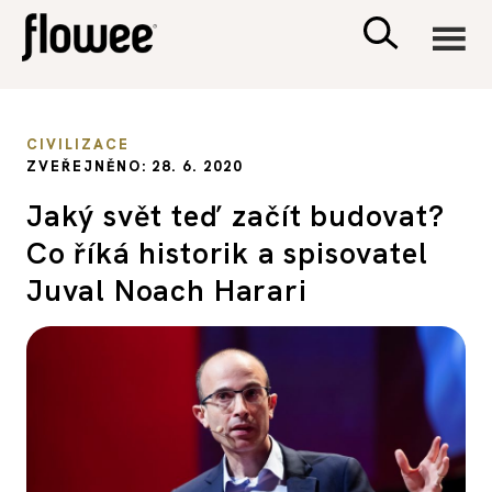
CIVILIZACE
CIVILIZACE
ZVEŘEJNĚNO: 28. 6. 2020
ZDRAVÍ
Jaký svět teď začít budovat?
Co říká historik a spisovatel
PSYCHOLOGIE
Juval Noach Harari
RODINA A DĚTI
SEX A VZTAHY
PORADNA