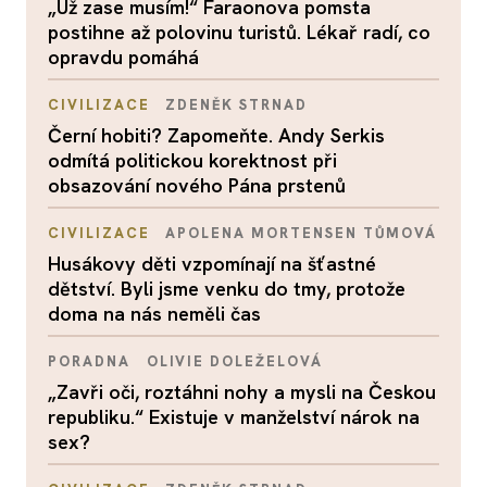
„Už zase musím!“ Faraonova pomsta
postihne až polovinu turistů. Lékař radí, co
opravdu pomáhá
CIVILIZACE
ZDENĚK STRNAD
Černí hobiti? Zapomeňte. Andy Serkis
odmítá politickou korektnost při
obsazování nového Pána prstenů
CIVILIZACE
APOLENA MORTENSEN TŮMOVÁ
Husákovy děti vzpomínají na šťastné
dětství. Byli jsme venku do tmy, protože
doma na nás neměli čas
PORADNA
OLIVIE DOLEŽELOVÁ
„Zavři oči, roztáhni nohy a mysli na Českou
republiku.“ Existuje v manželství nárok na
sex?