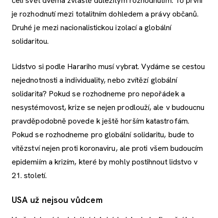
čelí svět dvěma zvláště důležitým rozhodnutím. To první
je rozhodnutí mezi totalitním dohledem a právy občanů.
Druhé je mezi nacionalistickou izolací a globální
solidaritou.
Lidstvo si podle Harariho musí vybrat. Vydáme se cestou
nejednotnosti a individuality, nebo zvítězí globální
solidarita? Pokud se rozhodneme pro nepořádek a
nesystémovost, krize se nejen prodlouží, ale v budoucnu
pravděpodobně povede k ještě horším katastrofám.
Pokud se rozhodneme pro globální solidaritu, bude to
vítězství nejen proti koronaviru, ale proti všem budoucím
epidemiím a krizím, které by mohly postihnout lidstvo v
21. století.
USA už nejsou vůdcem