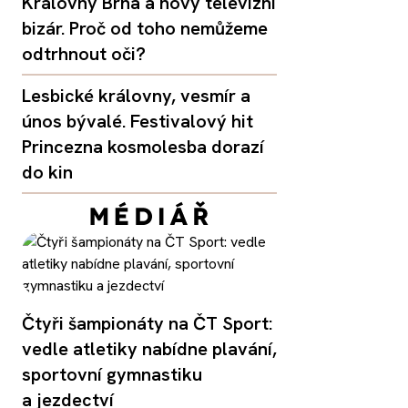
Královny Brna a nový televizní
bizár. Proč od toho nemůžeme
odtrhnout oči?
Lesbické královny, vesmír a
únos bývalé. Festivalový hit
Princezna kosmolesba dorazí
do kin
Čtyři šampionáty na ČT Sport:
vedle atletiky nabídne plavání,
sportovní gymnastiku
a jezdectví