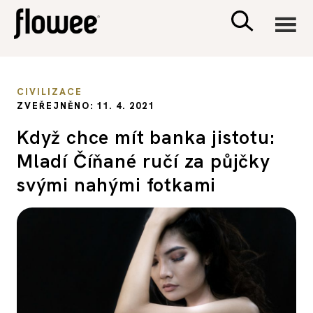
CIVILIZACE
CIVILIZACE
ZVEŘEJNĚNO: 11. 4. 2021
ZDRAVÍ
Když chce mít banka jistotu:
Mladí Číňané ručí za půjčky
PSYCHOLOGIE
svými nahými fotkami
RODINA A DĚTI
SEX A VZTAHY
PORADNA