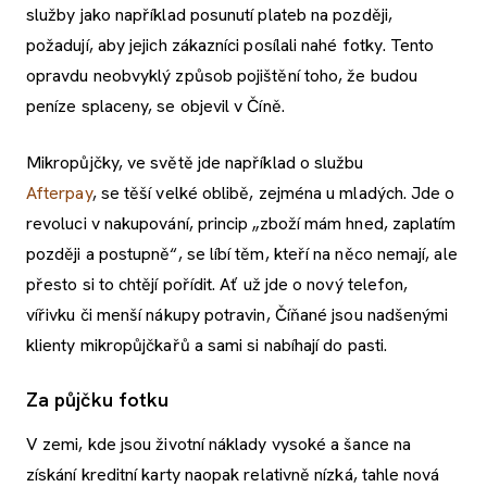
služby jako například posunutí plateb na později,
požadují, aby jejich zákazníci posílali nahé fotky. Tento
opravdu neobvyklý způsob pojištění toho, že budou
peníze splaceny, se objevil v Číně.
Mikropůjčky, ve světě jde například o službu
Afterpay
, se těší velké oblibě, zejména u mladých. Jde o
revoluci v nakupování, princip „zboží mám hned, zaplatím
později a postupně“, se líbí těm, kteří na něco nemají, ale
přesto si to chtějí pořídit. Ať už jde o nový telefon,
vířivku či menší nákupy potravin, Číňané jsou nadšenými
klienty mikropůjčkařů a sami si nabíhají do pasti.
Za půjčku fotku
V zemi, kde jsou životní náklady vysoké a šance na
získání kreditní karty naopak relativně nízká, tahle nová