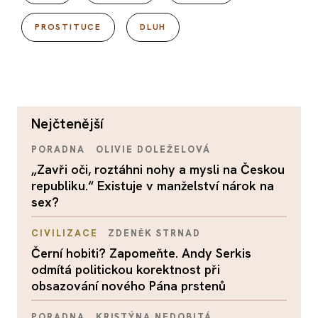
PROSTITUCE
DLUH
nejčtenější
PORADNA
OLIVIE DOLEŽELOVÁ
„Zavři oči, roztáhni nohy a mysli na Českou
republiku.“ Existuje v manželství nárok na
sex?
CIVILIZACE
ZDENĚK STRNAD
Černí hobiti? Zapomeňte. Andy Serkis
odmítá politickou korektnost při
obsazování nového Pána prstenů
PORADNA
KRISTÝNA NEDOBITÁ