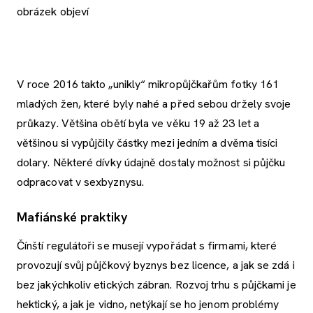
obrázek objeví
V roce 2016 takto „unikly“ mikropůjčkařům fotky 161
mladých žen, které byly nahé a před sebou držely svoje
průkazy. Většina obětí byla ve věku 19 až 23 let a
většinou si vypůjčily částky mezi jedním a dvěma tisíci
dolary. Některé dívky údajně dostaly možnost si půjčku
odpracovat v sexbyznysu.
Mafiánské praktiky
Čínští regulátoři se musejí vypořádat s firmami, které
provozují svůj půjčkový byznys bez licence, a jak se zdá i
bez jakýchkoliv etických zábran. Rozvoj trhu s půjčkami je
hektický, a jak je vidno, netýkají se ho jenom problémy