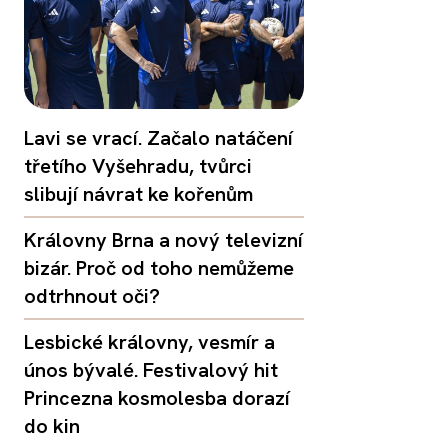
Lavi se vrací. Začalo natáčení
třetího Vyšehradu, tvůrci
slibují návrat ke kořenům
Královny Brna a nový televizní
bizár. Proč od toho nemůžeme
odtrhnout oči?
Lesbické královny, vesmír a
únos bývalé. Festivalový hit
Princezna kosmolesba dorazí
do kin