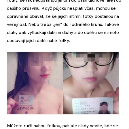
fotky, se tak nedostanou jenom do pasti dluhové, ale i do
dalšího průšvihu. Když půjčku nesplatí včas, mohou se
oprávněně obávat, že se jejich intimní fotky dostanou na
veřejnost. Nebo třeba „jen“ do rodinného kruhu. Takové
dluhy pak vytloukají dalšími dluhy a do oběhu se mimoto
dostávají jejich další nahé fotky.
Můžete ručit nahou fotkou, pak ale nikdy nevíte, kde se