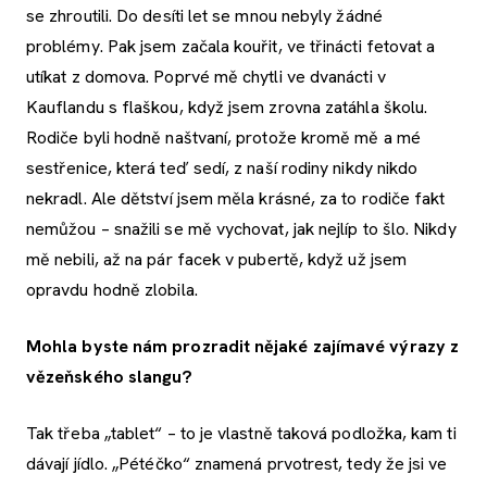
se zhroutili. Do desíti let se mnou nebyly žádné
problémy. Pak jsem začala kouřit, ve třinácti fetovat a
utíkat z domova. Poprvé mě chytli ve dvanácti v
Kauflandu s flaškou, když jsem zrovna zatáhla školu.
Rodiče byli hodně naštvaní, protože kromě mě a mé
sestřenice, která teď sedí, z naší rodiny nikdy nikdo
nekradl. Ale dětství jsem měla krásné, za to rodiče fakt
nemůžou – snažili se mě vychovat, jak nejlíp to šlo. Nikdy
mě nebili, až na pár facek v pubertě, když už jsem
opravdu hodně zlobila.
Mohla byste nám prozradit nějaké zajímavé výrazy z
vězeňského slangu?
Tak třeba „tablet“ – to je vlastně taková podložka, kam ti
dávají jídlo. „Pétéčko“ znamená prvotrest, tedy že jsi ve