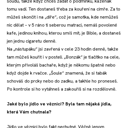
soudu, takže když chceš žádat o podmínku, kázeňák
tomu vadí. Ten dostaneš třeba za kouření na cimře. Za to
můžeš skončit i na „díře“, což je samotka, kde nemůžeš
nic dělat – v 5 ráno ti seberou matraci, nemáš povolené
kafe, jedinou knihou, kterou smíš mít, je Bible, a dostaneš
jen jednu cigaretu denně.
Na „nástupáku“ jsi zavřená v cele 23 hodin denně, takže
tam můžeš kouřit i v posteli. „Bonzák“ je tlačítko na cele,
kterým přivoláš bachaře, když je někomu špatně nebo
když dojde k rvačce. „Šoule“ znamená, že si tabák
schováš do prcky nebo do zadku, a takhle ho proneseš.
Po kontrole si ho vytáhneš a zakouříš si na rozdělovně.
Jaké bylo jídlo ve věznici? Byla tam nějaká jídla,
která Vám chutnala?
Jídlo ve věznici bylo fakt nechutné. Věčně jenom