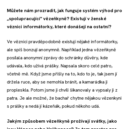
Můžete nám prozradit, jak funguje systém výhod pro
„spolupracující“ vězeňkyně? Existují v ženské
věznici informátorky, které donášejí na ostatní?
Ve věznici pravděpodobně existují nějaké informátorky,
ale spíš bonzují anonymně. Například jedna vězeňkyně
posílala anonymní zprávy do schránky důvěry, kde
udávala, kdo užívá prášky. Napsala skoro celé patro,
včetně mě. Když jsme přišly na to, kdo to je, tak jsem jí
držela ruce, aby se nemohla bránit, a kamarádka ji
propleskla. Potom jsme ji chvíli šikanovaly a vypsaly ji z
patra. Je ale možné, že bachař chytne nějakou vězenkyni
s prášky a nedá jí kázeňák, pokud někoho udá.
Jakým způsobem vězeňkyně prožívají svátky, jako