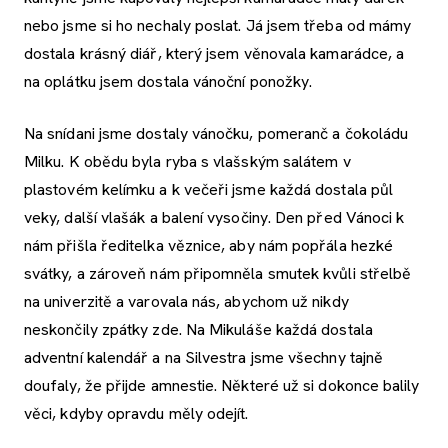
nebo jsme si ho nechaly poslat. Já jsem třeba od mámy
dostala krásný diář, který jsem věnovala kamarádce, a
na oplátku jsem dostala vánoční ponožky.
Na snídani jsme dostaly vánočku, pomeranč a čokoládu
Milku. K obědu byla ryba s vlašským salátem v
plastovém kelímku a k večeři jsme každá dostala půl
veky, další vlašák a balení vysočiny. Den před Vánoci k
nám přišla ředitelka věznice, aby nám popřála hezké
svátky, a zároveň nám připomněla smutek kvůli střelbě
na univerzitě a varovala nás, abychom už nikdy
neskončily zpátky zde. Na Mikuláše každá dostala
adventní kalendář a na Silvestra jsme všechny tajně
doufaly, že přijde amnestie. Některé už si dokonce balily
věci, kdyby opravdu měly odejít.