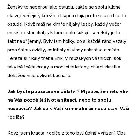
Ženský to neberou jako ostudu, takže se spolu klidně
ukazují veřejně, kdežto chlapi to tají, protože u nich je to
ostuda. Když máš na cimře nějaký lesby, každý večer
musíš poslouchat, jak tam spolu šukají – a někdy je to
fakt nepříjemný. Byly tam holky, co si každé ráno vázaly
prsa šálou, cvičily, ostříhaly si vlasy nakrátko a místo
Tereza si říkaly třeba Erik. V mužských věznicích jsou
taky běžnější drogy a mobilní telefony, chlapi zkrátka
dokážou více ovlivnit bachaře.
Jak byste popsala své dětství? Myslíte, že mělo vliv
na Váš pozdější život a situaci, nebo to spolu
nesouvisí? Jak se k Vaší kriminální činnosti staví Vaši
rodiče?
Když jsem kradla, rodiče z toho byli úplně vyřízení. Oba