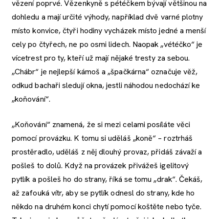
vězení poprvé. Vězenkyně s pétéčkem bývají většinou na
dohledu a mají určité výhody, například dvě varné plotny
místo konvice, čtyři hodiny vycházek místo jedné a menší
cely po čtyřech, ne po osmi lidech. Naopak „vétéčko“ je
vícetrest pro ty, kteří už mají nějaké tresty za sebou.
„Chábr“ je nejlepší kámoš a „špačkárna“ označuje věž,
odkud bachaři sledují okna, jestli náhodou nedochází ke
„koňování“.
„Koňování“ znamená, že si mezi celami posíláte věci
pomocí provázku. K tomu si uděláš „koně“ – roztrháš
prostěradlo, uděláš z něj dlouhý provaz, přidáš závaží a
pošleš to dolů. Když na provázek přivážeš igelitový
pytlík a pošleš ho do strany, říká se tomu „drak“. Čekáš,
až zafouká vítr, aby se pytlík odnesl do strany, kde ho
někdo na druhém konci chytí pomocí koštěte nebo tyče.