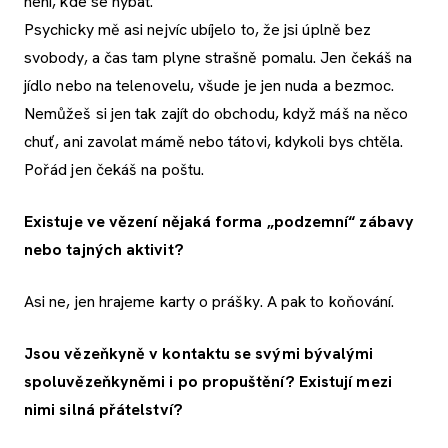
není, kde se hýbat.
Psychicky mě asi nejvíc ubíjelo to, že jsi úplně bez
svobody, a čas tam plyne strašně pomalu. Jen čekáš na
jídlo nebo na telenovelu, všude je jen nuda a bezmoc.
Nemůžeš si jen tak zajít do obchodu, když máš na něco
chuť, ani zavolat mámě nebo tátovi, kdykoli bys chtěla.
Pořád jen čekáš na poštu.
Existuje ve vězení nějaká forma „podzemní“ zábavy
nebo tajných aktivit?
Asi ne, jen hrajeme karty o prášky. A pak to koňování.
Jsou vězeňkyně v kontaktu se svými bývalými
spoluvězeňkyněmi i po propuštění? Existují mezi
nimi silná přátelství?