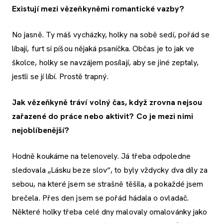
Existují mezi vězeňkyněmi romantické vazby?
No jasně. Ty máš vycházky, holky na sobě sedí, pořád se
líbají, furt si píšou nějaká psaníčka. Občas je to jak ve
školce, holky se navzájem posílají, aby se jiné zeptaly,
jestli se jí líbí. Prostě trapný.
Jak vězeňkyně tráví volný čas, když zrovna nejsou
zařazené do práce nebo aktivit? Co je mezi nimi
nejoblíbenější?
Hodně koukáme na telenovely. Já třeba odpoledne
sledovala „Lásku beze slov“, to byly vždycky dva díly za
sebou, na které jsem se strašně těšila, a pokaždé jsem
brečela. Přes den jsem se pořád hádala o ovladač.
Některé holky třeba celé dny malovaly omalovánky jako