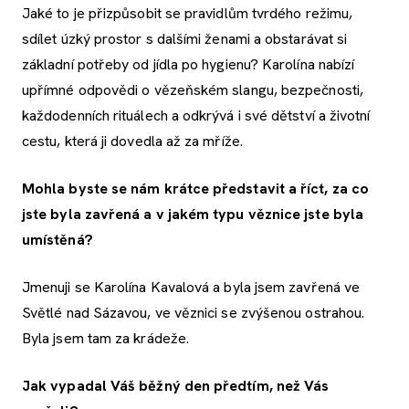
Jaké to je přizpůsobit se pravidlům tvrdého režimu,
sdílet úzký prostor s dalšími ženami a obstarávat si
základní potřeby od jídla po hygienu? Karolína nabízí
upřímné odpovědi o vězeňském slangu, bezpečnosti,
každodenních rituálech a odkrývá i své dětství a životní
cestu, která ji dovedla až za mříže.
Mohla byste se nám krátce představit a říct, za co
jste byla zavřená a v jakém typu věznice jste byla
umístěná?
Jmenuji se Karolína Kavalová a byla jsem zavřená ve
Světlé nad Sázavou, ve věznici se zvýšenou ostrahou.
Byla jsem tam za krádeže.
Jak vypadal Váš běžný den předtím, než Vás