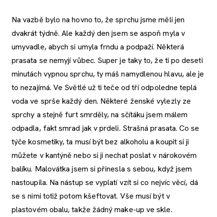
Na vazbě bylo na hovno to, že sprchu jsme měli jen
dvakrát týdně. Ale každý den jsem se aspoň myla v
umyvadle, abych si umyla frndu a podpaží. Některá
prasata se nemyjí vůbec. Super je taky to, že ti po deseti
minutách vypnou sprchu, ty máš namydlenou hlavu, ale je
to nezajímá. Ve Světlé už ti teče od tří odpoledne teplá
voda ve sprše každý den. Některé ženské vylezly ze
sprchy a stejně furt smrděly, na sčítáku jsem málem
odpadla, fakt smrad jak v prdeli. Strašná prasata. Co se
týče kosmetiky, ta musí být bez alkoholu a koupit si ji
můžete v kantýně nebo si ji nechat poslat v nárokovém
balíku. Malovátka jsem si přinesla s sebou, když jsem
nastoupila. Na nástup se vyplatí vzít si co nejvíc věcí, dá
se s nimi totiž potom kšeftovat. Vše musí být v
plastovém obalu, takže žádný make-up ve skle.