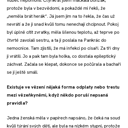
vůbec nepomohli. Čtyřikrát jsem mačkala bonzák,
protože byla v bezvědomí, a pokaždé mi řekli, že
„neměla brát herák“. Já jsem jim na to řekla, že čas už
nevrátí a že ji snad kvůli tomu nenechají chcípnout. Pokoj
byl úplně cítit zvratky, měla šílenou teplotu, až teprve po
čtvrté zavolali sestru, a ta ji poslala na Pankrác do
nemocnice. Tam zjistili, že má infekci po císaři. Za tři dny
ji vrátili. Jo a pak tam byla holka, co dostala epileptický
záchvat. Začala se klepat, dokonce se počůrala a bachaři
se jí ještě smáli.
Existuje ve vězení nějaká forma odplaty nebo trestu
mezi vězeňkyněmi, když někdo poruší nepsaná
pravidla?
Jedna ženská měla v papírech napsáno, že čeká na soud
kvůli týrání svých dětí, ale byla na nízkém stupni, protože