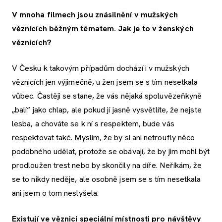
V mnoha filmech jsou znásilnění v mužských
věznicích běžným tématem. Jak je to v ženských
věznicích?
V Česku k takovým případům dochází i v mužských
věznicích jen výjimečně, u žen jsem se s tím nesetkala
vůbec. Častěji se stane, že vás nějaká spoluvězeňkyně
„balí“ jako chlap, ale pokud jí jasně vysvětlíte, že nejste
lesba, a chováte se k ní s respektem, bude vás
respektovat také. Myslím, že by si ani netroufly něco
podobného udělat, protože se obávají, že by jim mohl být
prodloužen trest nebo by skončily na díře. Neříkám, že
se to nikdy neděje, ale osobně jsem se s tím nesetkala
ani jsem o tom neslyšela.
Existují ve věznici speciální místnosti pro návštěvy