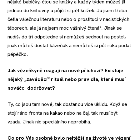
nějaké babičky, čtou se knížky a každý týden můžeš jít
jednou do knihovny a půjčit si pět knížek. Já jsem třeba
četla válečnou literaturu nebo o prostituci v nacistických
táborech, ale já nejsem moc vášnivý čtenář. Jinak se
nudíš, do tří odpoledne si nemůžeš sednout na postel,
jinak můžeš dostat kázeňák a nemůžeš si půl roku podat
pépéčko.
Jak vězeňkyně reagují na nové příchozí? Existuje
nějaký „zaváděcí“ rituál nebo pravidla, která musí
nováčci dodržovat?
Ty, co jsou tam nové, tak dostanou více úklidu. Když se
stojí ráno fronta na kakao nebo na čaj, tak musí být
vzadu. Jinak nic speciálního neprobíhá.
Co pro Vás osobně bylo nejtěžší na životě ve vězení