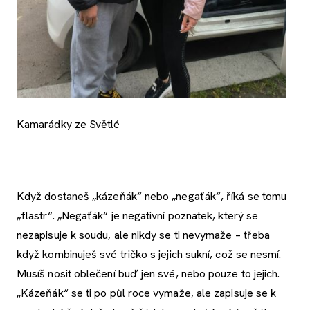
Kamarádky ze Světlé
Když dostaneš „kázeňák“ nebo „negaťák“, říká se tomu
„flastr“. „Negaťák“ je negativní poznatek, který se
nezapisuje k soudu, ale nikdy se ti nevymaže – třeba
když kombinuješ své tričko s jejich sukní, což se nesmí.
Musíš nosit oblečení buď jen své, nebo pouze to jejich.
„Kázeňák“ se ti po půl roce vymaže, ale zapisuje se k