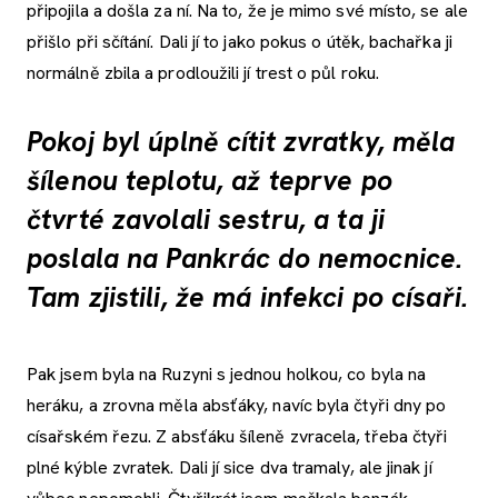
připojila a došla za ní. Na to, že je mimo své místo, se ale
přišlo při sčítání. Dali jí to jako pokus o útěk, bachařka ji
normálně zbila a prodloužili jí trest o půl roku.
Pokoj byl úplně cítit zvratky, měla
šílenou teplotu, až teprve po
čtvrté zavolali sestru, a ta ji
poslala na Pankrác do nemocnice.
Tam zjistili, že má infekci po císaři.
Pak jsem byla na Ruzyni s jednou holkou, co byla na
heráku, a zrovna měla absťáky, navíc byla čtyři dny po
císařském řezu. Z absťáku šíleně zvracela, třeba čtyři
plné kýble zvratek. Dali jí sice dva tramaly, ale jinak jí