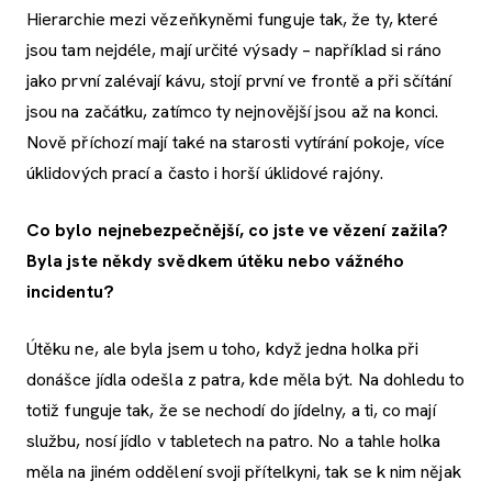
Hierarchie mezi vězeňkyněmi funguje tak, že ty, které
jsou tam nejdéle, mají určité výsady – například si ráno
jako první zalévají kávu, stojí první ve frontě a při sčítání
jsou na začátku, zatímco ty nejnovější jsou až na konci.
Nově příchozí mají také na starosti vytírání pokoje, více
úklidových prací a často i horší úklidové rajóny.
Co bylo nejnebezpečnější, co jste ve vězení zažila?
Byla jste někdy svědkem útěku nebo vážného
incidentu?
Útěku ne, ale byla jsem u toho, když jedna holka při
donášce jídla odešla z patra, kde měla být. Na dohledu to
totiž funguje tak, že se nechodí do jídelny, a ti, co mají
službu, nosí jídlo v tabletech na patro. No a tahle holka
měla na jiném oddělení svoji přítelkyni, tak se k nim nějak