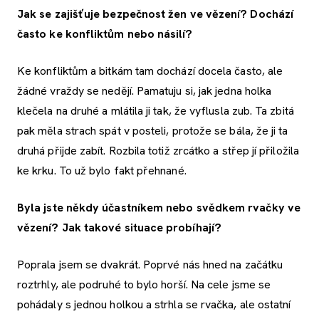
Jak se zajišťuje bezpečnost žen ve vězení? Dochází
často ke konfliktům nebo násilí?
Ke konfliktům a bitkám tam dochází docela často, ale
žádné vraždy se nedějí. Pamatuju si, jak jedna holka
klečela na druhé a mlátila ji tak, že vyflusla zub. Ta zbitá
pak měla strach spát v posteli, protože se bála, že ji ta
druhá přijde zabít. Rozbila totiž zrcátko a střep jí přiložila
ke krku. To už bylo fakt přehnané.
Byla jste někdy účastníkem nebo svědkem rvačky ve
vězení? Jak takové situace probíhají?
Poprala jsem se dvakrát. Poprvé nás hned na začátku
roztrhly, ale podruhé to bylo horší. Na cele jsme se
pohádaly s jednou holkou a strhla se rvačka, ale ostatní