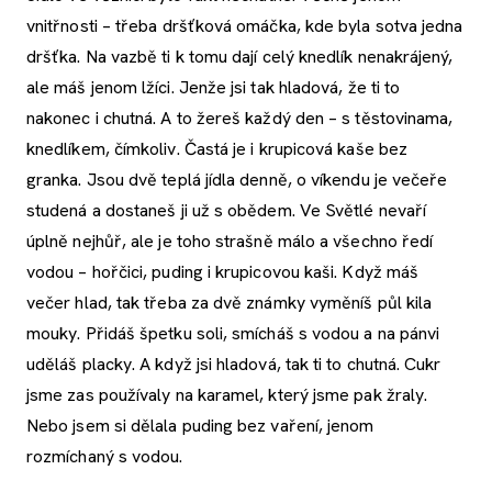
vnitřnosti – třeba dršťková omáčka, kde byla sotva jedna
dršťka. Na vazbě ti k tomu dají celý knedlík nenakrájený,
ale máš jenom lžíci. Jenže jsi tak hladová, že ti to
nakonec i chutná. A to žereš každý den – s těstovinama,
knedlíkem, čímkoliv. Častá je i krupicová kaše bez
granka. Jsou dvě teplá jídla denně, o víkendu je večeře
studená a dostaneš ji už s obědem. Ve Světlé nevaří
úplně nejhůř, ale je toho strašně málo a všechno ředí
vodou – hořčici, puding i krupicovou kaši. Když máš
večer hlad, tak třeba za dvě známky vyměníš půl kila
mouky. Přidáš špetku soli, smícháš s vodou a na pánvi
uděláš placky. A když jsi hladová, tak ti to chutná. Cukr
jsme zas používaly na karamel, který jsme pak žraly.
Nebo jsem si dělala puding bez vaření, jenom
rozmíchaný s vodou.