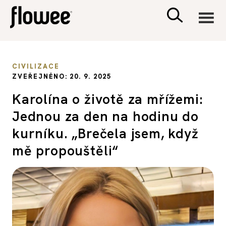
CIVILIZACE
CIVILIZACE
ZVEŘEJNĚNO: 20. 9. 2025
ZDRAVÍ
Karolína o životě za mřížemi:
Jednou za den na hodinu do
PSYCHOLOGIE
kurníku. „Brečela jsem, když
RODINA A DĚTI
mě propouštěli“
SEX A VZTAHY
PORADNA