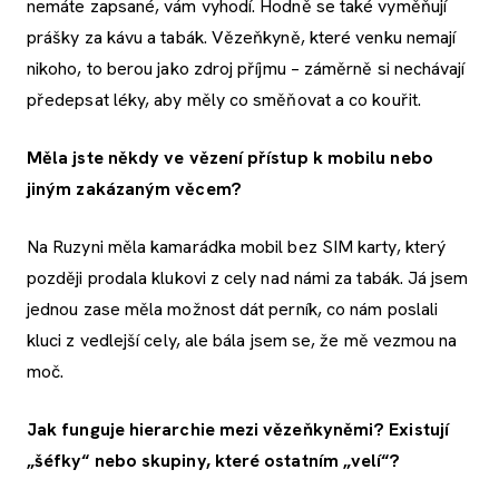
nemáte zapsané, vám vyhodí. Hodně se také vyměňují
prášky za kávu a tabák. Vězeňkyně, které venku nemají
nikoho, to berou jako zdroj příjmu – záměrně si nechávají
předepsat léky, aby měly co směňovat a co kouřit.
Měla jste někdy ve vězení přístup k mobilu nebo
jiným zakázaným věcem?
Na Ruzyni měla kamarádka mobil bez SIM karty, který
později prodala klukovi z cely nad námi za tabák. Já jsem
jednou zase měla možnost dát perník, co nám poslali
kluci z vedlejší cely, ale bála jsem se, že mě vezmou na
moč.
Jak funguje hierarchie mezi vězeňkyněmi? Existují
„šéfky“ nebo skupiny, které ostatním „velí“?