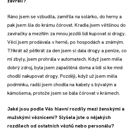
zavřeli?
Ráno jsem se vzbudila, zamířila na solárko, do herny a
pak jsem šla do krámu čórovat. Kradla jsem většinou do
zavíračky a mezitím za mnou jezdili lidi kupovat si drogy.
Věci jsem prodávala v herně, po hospodách a známým.
Třikrát až pětkrát za den jsem si dala drogy a peníze, co
mi zbyly, jsem prohrála v automatech. Když jsem měla
dobrý zdroj, byla jsem zapaštěná doma a lidi si ke mně
chodili nakupovat drogy. Později, když už jsem měla
podmínku, radši jsem chodila na kabely s bývalým a
kámošema, protože jsem se bála čórovat v krámech.
Jaké jsou podle Vás hlavní rozdíly mezi ženskými a
mužskými věznicemi? Slyšela jste o nějakých
rozdílech od ostatních vězňů nebo personálu?