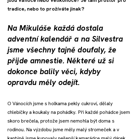
jsou Vánoce nebo Velikonoce? Je tam prostor pro
tradice, nebo to prožíváte jinak?
Na Mikuláše každá dostala
adventní kalendář a na Silvestra
jsme všechny tajně doufaly, že
přijde amnestie. Některé už si
dokonce balily věci, kdyby
opravdu měly odejít.
O Vánocích jsme s holkama pekly cukroví, dělaly
chlebíčky a koukaly na pohádky. Při každé pohádce jsem
skoro brečela, protože jsem nemohla být doma s
rodinou. Na výzdobu jsme měly malý stromeček a v
kantýně jsme kupovaly nejlepší kamarádce malý dárek