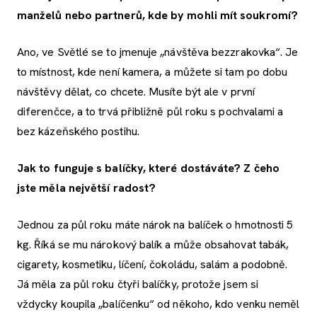
manželů nebo partnerů, kde by mohli mít soukromí?
Ano, ve Světlé se to jmenuje „návštěva bezzrakovka“. Je
to místnost, kde není kamera, a můžete si tam po dobu
návštěvy dělat, co chcete. Musíte být ale v první
diferenčce, a to trvá přibližně půl roku s pochvalami a
bez kázeňského postihu.
Jak to funguje s balíčky, které dostáváte? Z čeho
jste měla největší radost?
Jednou za půl roku máte nárok na balíček o hmotnosti 5
kg. Říká se mu nárokový balík a může obsahovat tabák,
cigarety, kosmetiku, líčení, čokoládu, salám a podobně.
Já měla za půl roku čtyři balíčky, protože jsem si
vždycky koupila „balíčenku“ od někoho, kdo venku neměl