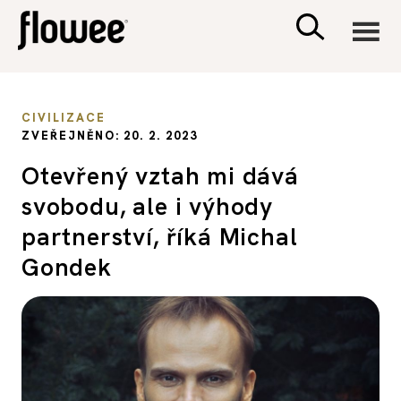
CIVILIZACE
CIVILIZACE
ZVEŘEJNĚNO: 20. 2. 2023
ZDRAVÍ
Otevřený vztah mi dává
svobodu, ale i výhody
PSYCHOLOGIE
partnerství, říká Michal
RODINA A DĚTI
Gondek
SEX A VZTAHY
PORADNA