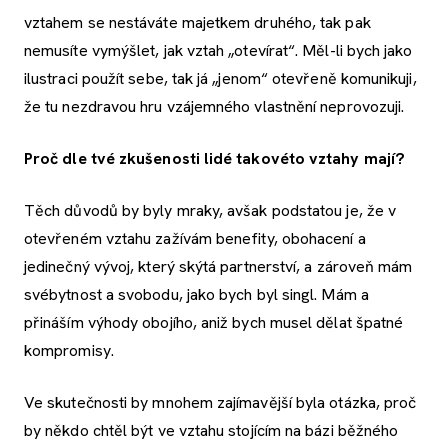
vztahem se nestáváte majetkem druhého, tak pak
nemusíte vymýšlet, jak vztah „otevírat“. Měl-li bych jako
ilustraci použít sebe, tak já „jenom“ otevřeně komunikuji,
že tu nezdravou hru vzájemného vlastnění neprovozuji.
Proč dle tvé zkušenosti lidé takovéto vztahy mají?
Těch důvodů by byly mraky, avšak podstatou je, že v
otevřeném vztahu zažívám benefity, obohacení a
jedinečný vývoj, který skýtá partnerství, a zároveň mám
svébytnost a svobodu, jako bych byl singl. Mám a
přináším výhody obojího, aniž bych musel dělat špatné
kompromisy.
Ve skutečnosti by mnohem zajímavější byla otázka, proč
by někdo chtěl být ve vztahu stojícím na bázi běžného