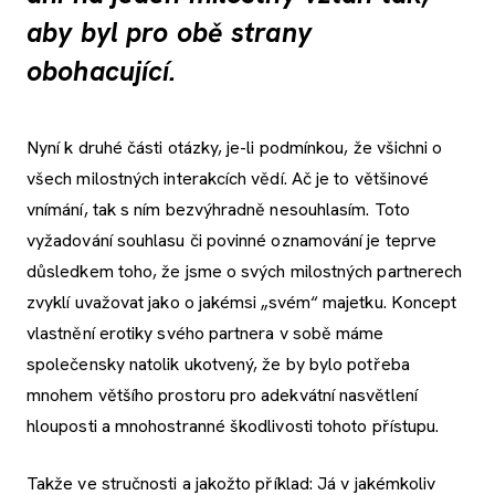
aby byl pro obě strany
obohacující.
Nyní k druhé části otázky, je-li podmínkou, že všichni o
všech milostných interakcích vědí. Ač je to většinové
vnímání, tak s ním bezvýhradně nesouhlasím. Toto
vyžadování souhlasu či povinné oznamování je teprve
důsledkem toho, že jsme o svých milostných partnerech
zvyklí uvažovat jako o jakémsi „svém“ majetku. Koncept
vlastnění erotiky svého partnera v sobě máme
společensky natolik ukotvený, že by bylo potřeba
mnohem většího prostoru pro adekvátní nasvětlení
hlouposti a mnohostranné škodlivosti tohoto přístupu.
Takže ve stručnosti a jakožto příklad: Já v jakémkoliv