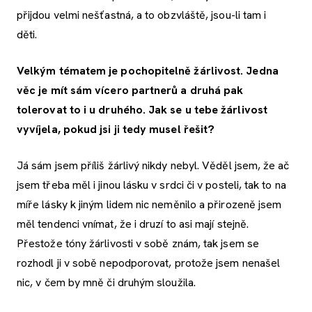
přijdou velmi nešťastná, a to obzvláště, jsou-li tam i
děti.
Velkým tématem je pochopitelně žárlivost. Jedna
věc je mít sám vícero partnerů a druhá pak
tolerovat to i u druhého. Jak se u tebe žárlivost
vyvíjela, pokud jsi ji tedy musel řešit?
Já sám jsem příliš žárlivý nikdy nebyl. Věděl jsem, že ač
jsem třeba měl i jinou lásku v srdci či v posteli, tak to na
míře lásky k jiným lidem nic neměnilo a přirozeně jsem
měl tendenci vnímat, že i druzí to asi mají stejně.
Přestože tóny žárlivosti v sobě znám, tak jsem se
rozhodl ji v sobě nepodporovat, protože jsem nenašel
nic, v čem by mně či druhým sloužila.