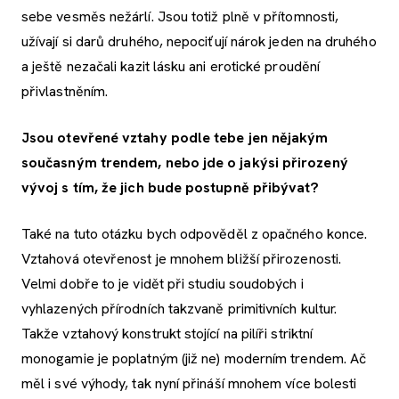
sebe vesměs nežárlí. Jsou totiž plně v přítomnosti,
užívají si darů druhého, nepociťují nárok jeden na druhého
a ještě nezačali kazit lásku ani erotické proudění
přivlastněním.
Jsou otevřené vztahy podle tebe jen nějakým
současným trendem, nebo jde o jakýsi přirozený
vývoj s tím, že jich bude postupně přibývat?
Také na tuto otázku bych odpověděl z opačného konce.
Vztahová otevřenost je mnohem bližší přirozenosti.
Velmi dobře to je vidět při studiu soudobých i
vyhlazených přírodních takzvaně primitivních kultur.
Takže vztahový konstrukt stojící na pilíři striktní
monogamie je poplatným (již ne) moderním trendem. Ač
měl i své výhody, tak nyní přináší mnohem více bolesti