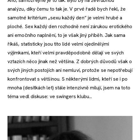
Ano, samozřejmě je to tak. Bylo by na zevrubnou
analýzu, díky čemu to tak je. V prvé řadě bych řekl, že
samotné kritérium „sexu každý den“ je velmi hrubé a
ploché. Sex každý den rozhodně není zárukou erotického
ani emočního naplnění, to je však jiný příběh. Jak sama
říkáš, statisticky jsou tito lidé velmi ojedinělými
výjimkami, kteří velmi pravděpodobně dělají ve svých
vztazích něco jinak než většina. Z dobrých důvodů však o
svých jiných postojích ani nemluví, protože se nepotřebují
konfrontovat s většinou. S některými lidmi, kteří se i po
mnoha (desítkách let) stále intenzivně milují, jsem na toto
téma vedl diskuse: ve swingers klubu...