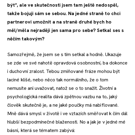
být“, ale ve skutečnosti jsem tam ještě nedospěl,
takže bojuji sám se sebou. Na jedné straně to chci
partnerovi umožnit a na straně druhé bych ho
měl/měla nejraději jen sama pro sebe? Setkal ses s
něčím takovým?
Samozřejmě, že jsem se s tím setkal a hodně. Ukazuje
se zde ve své nahotě opravdová osobnostní, ba dokonce
i duchovní zralost. Tebou zmiňované fráze mohou být
laciné klišé, nebo něco tak normálního, že o tom
nemusíte ani uvažovat, natož se o to snažit. Životní a
psychologická realita dává zpětnou vazbu na to, jaký
člověk skutečně je, a ne jaké poučky má nabiflované.
Mně dává smysl v životě i ve vztazích směřovat k čím dál
hlubší bezpodmínečné blaženosti. No a jak je v jedné mé
básni, která se tématem zabývá: