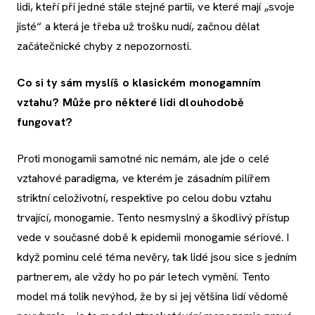
lidi, kteří při jedné stále stejné partii, ve které mají „svoje
jisté“ a která je třeba už trošku nudí, začnou dělat
začátečnické chyby z nepozornosti.
Co si ty sám myslíš o klasickém monogamním
vztahu? Může pro některé lidi dlouhodobě
fungovat?
Proti monogamii samotné nic nemám, ale jde o celé
vztahové paradigma, ve kterém je zásadním pilířem
striktní celoživotní, respektive po celou dobu vztahu
trvající, monogamie. Tento nesmyslný a škodlivý přístup
vede v současné době k epidemii monogamie sériové. I
když pominu celé téma nevěry, tak lidé jsou sice s jedním
partnerem, ale vždy ho po pár letech vymění. Tento
model má tolik nevýhod, že by si jej většina lidí vědomě