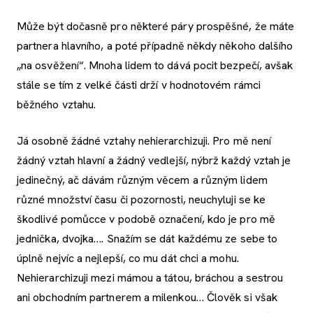
Může být dočasně pro některé páry prospěšné, že máte
partnera hlavního, a poté případně někdy někoho dalšího
„na osvěžení“. Mnoha lidem to dává pocit bezpečí, avšak
stále se tím z velké části drží v hodnotovém rámci
běžného vztahu.
Já osobně žádné vztahy nehierarchizuji. Pro mě není
žádný vztah hlavní a žádný vedlejší, nýbrž každý vztah je
jedinečný, ač dávám různým věcem a různým lidem
různé množství času či pozornosti, neuchyluji se ke
škodlivé pomůcce v podobě označení, kdo je pro mě
jednička, dvojka…. Snažím se dát každému ze sebe to
úplně nejvíc a nejlepší, co mu dát chci a mohu.
Nehierarchizuji mezi mámou a tátou, bráchou a sestrou
ani obchodním partnerem a milenkou… Člověk si však