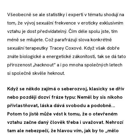
Všeobecně se ale statistiky i experti v tématu shodují na
tom, že vývoj sexuální frekvence v eroticky exklusivním
vztahu je dost předvídatelný. Čím déle spolu jste, tím
méně se milujete. Což parafrázuji slova konkrétně
sexuální terapeutky Tracey Coxové. Když však dobře
znáte biologické a energetické zákonitosti, tak se dá tato
přirozenost „hacknout“ a i po mnoha společných letech
si společně skvěle heknout.
Když se někdo zajímá o seberozvoj, klasicky se dřív
nebo později dozví fráze typu: Neměl by sis nikoho
přivlastňovat, láska dává svobodu a podobně...
Potom to jistě může vést k tomu, že o otevřeném
vztahu začne daný člověk třeba i uvažovat. Nehrozí
tam ale nebezpečí, že hlavou vím, jak by to „mělo