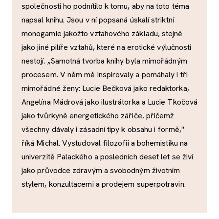
společnosti ho podnítilo k tomu, aby na toto téma
napsal knihu. Jsou v ní popsaná úskalí striktní
monogamie jakožto vztahového základu, stejně
jako jiné pilíře vztahů, které na erotické výlučnosti
nestojí. „Samotná tvorba knihy byla mimořádným
procesem. V něm mě inspirovaly a pomáhaly i tři
mimořádné ženy: Lucie Bečková jako redaktorka,
Angelína Mádrová jako ilustrátorka a Lucie Tkočová
jako tvůrkyně energetického zářiče, přičemž
všechny dávaly i zásadní tipy k obsahu i formě,"
říká Michal. Vystudoval filozofii a bohemistiku na
univerzitě Palackého a posledních deset let se živí
jako průvodce zdravým a svobodným životním
stylem, konzultacemi a prodejem superpotravin.