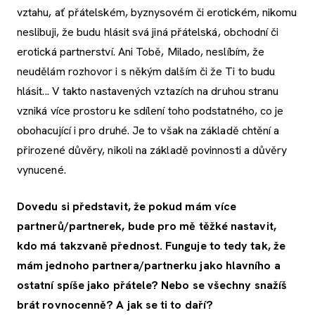
vztahu, ať přátelském, byznysovém či erotickém, nikomu
neslibuji, že budu hlásit svá jiná přátelská, obchodní či
erotická partnerství. Ani Tobě, Milado, neslíbím, že
neudělám rozhovor i s někým dalším či že Ti to budu
hlásit... V takto nastavených vztazích na druhou stranu
vzniká více prostoru ke sdílení toho podstatného, co je
obohacující i pro druhé. Je to však na základě chtění a
přirozené důvěry, nikoli na základě povinnosti a důvěry
vynucené.
Dovedu si představit, že pokud mám více
partnerů/partnerek, bude pro mě těžké nastavit,
kdo má takzvaně přednost. Funguje to tedy tak, že
mám jednoho partnera/partnerku jako hlavního a
ostatní spíše jako přátele? Nebo se všechny snažíš
brát rovnocenně? A jak se ti to daří?