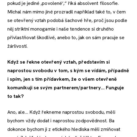
pokud je jediné ,povolené‘,“ říká absolvent filosofie.
Michal nám mimo jiné prozradil například také to, v čem
se otevřený vztah podobá šachové hře, proč jsou podle
něj striktní monogamie i naše tendence si druhého
přivlastňovat škodlivé, anebo to, jak on sám pracuje se
žárlivostí.
Když se řekne otevřený vztah, představím si
naprostou svobodu v tom, s kým se vídám, případně
i spím, jen s tím přídavkem, že o všem otevřeně
komunikuji se svým partnerem/partnery... Funguje
to tak?
Ano, ale… Když řekneme naprostou svobodu, měli
bychom vždy dodat i naprostou zodpovědnost. Ba
dokonce bychom ji z etického hlediska měli zmiňovat