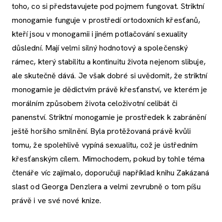
toho, co si představujete pod pojmem fungovat. Striktní
monogamie funguje v prostředí ortodoxních křesťanů,
kteří jsou v monogamii i jiném potlačování sexuality
důslední. Mají velmi silný hodnotový a společenský
rámec, který stabilitu a kontinuitu života nejenom slibuje,
ale skutečně dává. Je však dobré si uvědomit, že striktní
monogamie je dědictvím právě křesťanství, ve kterém je
morálním způsobem života celoživotní celibát či
panenství. Striktní monogamie je prostředek k zabránění
ještě horšího smilnění. Byla protěžovaná právě kvůli
tomu, že spolehlivě vypíná sexualitu, což je ústředním
křesťanským cílem. Mimochodem, pokud by tohle téma
čtenáře víc zajímalo, doporučuji například knihu Zakázaná
slast od Georga Denzlera a velmi zevrubně o tom píšu
právě i ve své nové knize.