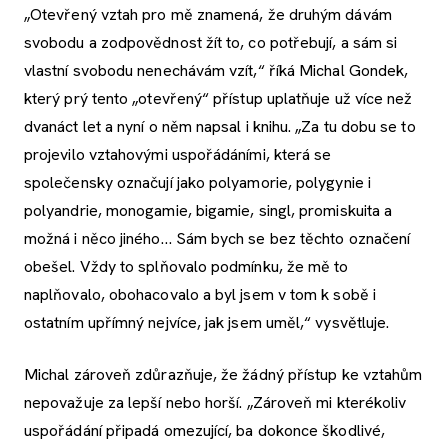
„Otevřený vztah pro mě znamená, že druhým dávám
svobodu a zodpovědnost žít to, co potřebují, a sám si
vlastní svobodu nenechávám vzít,“ říká Michal Gondek,
který prý tento „otevřený“ přístup uplatňuje už více než
dvanáct let a nyní o něm napsal i knihu. „Za tu dobu se to
projevilo vztahovými uspořádáními, která se
společensky označují jako polyamorie, polygynie i
polyandrie, monogamie, bigamie, singl, promiskuita a
možná i něco jiného… Sám bych se bez těchto označení
obešel. Vždy to splňovalo podmínku, že mě to
naplňovalo, obohacovalo a byl jsem v tom k sobě i
ostatním upřímný nejvíce, jak jsem uměl,“ vysvětluje.
Michal zároveň zdůrazňuje, že žádný přístup ke vztahům
nepovažuje za lepší nebo horší. „Zároveň mi kterékoliv
uspořádání připadá omezující, ba dokonce škodlivé,