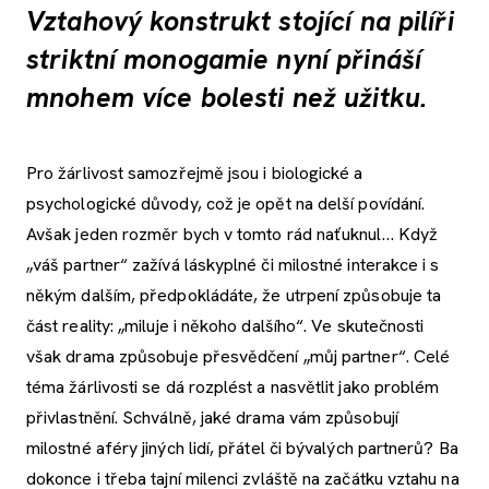
Vztahový konstrukt stojící na pilíři
striktní monogamie nyní přináší
mnohem více bolesti než užitku.
Pro žárlivost samozřejmě jsou i biologické a
psychologické důvody, což je opět na delší povídání.
Avšak jeden rozměr bych v tomto rád naťuknul… Když
„váš partner“ zažívá láskyplné či milostné interakce i s
někým dalším, předpokládáte, že utrpení způsobuje ta
část reality: „miluje i někoho dalšího“. Ve skutečnosti
však drama způsobuje přesvědčení „můj partner“. Celé
téma žárlivosti se dá rozplést a nasvětlit jako problém
přivlastnění. Schválně, jaké drama vám způsobují
milostné aféry jiných lidí, přátel či bývalých partnerů? Ba
dokonce i třeba tajní milenci zvláště na začátku vztahu na