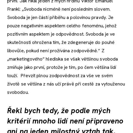
první. Jak říkal jeden z mých hrdinů Viktor Emanuel
Frankl: „Svoboda nicméně není posledním slovem.
Svoboda je jen částí příběhu a polovinou pravdy. Je
pouze negativním aspektem celého fenoménu, jehož
pozitivním aspektem je odpovědnost. Svoboda je ve
skutečnosti ohrožena tím, že zdegeneruje do pouhé
libovůle, pokud není prožívána zodpovědně.“ Z
„marketingového“ hlediska se však většinou svoboda
zmiňuje jako první, protože je tím, po čem většina lidí
touží. Převzít plnou zodpovědnost za vše ve svém
životě se většina z nás učí právě při cestě za vytouženou
svobodou.
Řekl bych tedy, že podle mých
kritérií mnoho lidí není připraveno
ani na jeden milostný vztah tak,