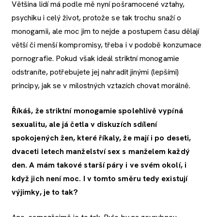
Většina lidí má podle mě nyní pošramocené vztahy,
psychiku i celý život, protože se tak trochu snaží o
monogamii, ale moc jim to nejde a postupem času dělají
větší či menší kompromisy, třeba i v podobě konzumace
pornografie. Pokud však ideál striktní monogamie
odstraníte, potřebujete jej nahradit jinými (lepšími)
principy, jak se v milostných vztazích chovat morálně.
Říkáš, že striktní monogamie spolehlivě vypíná
sexualitu, ale já četla v diskuzích sdílení
spokojených žen, které říkaly, že mají i po deseti,
dvaceti letech manželství sex s manželem každý
den. A mám takové starší páry i ve svém okolí, i
když jich není moc. I v tomto směru tedy existují
výjimky, je to tak?