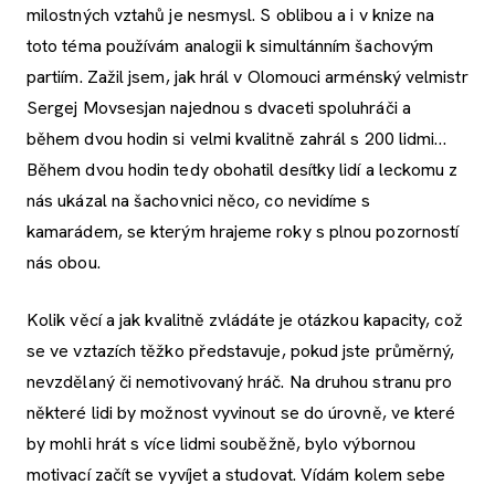
milostných vztahů je nesmysl. S oblibou a i v knize na
toto téma používám analogii k simultánním šachovým
partiím. Zažil jsem, jak hrál v Olomouci arménský velmistr
Sergej Movsesjan najednou s dvaceti spoluhráči a
během dvou hodin si velmi kvalitně zahrál s 200 lidmi…
Během dvou hodin tedy obohatil desítky lidí a leckomu z
nás ukázal na šachovnici něco, co nevidíme s
kamarádem, se kterým hrajeme roky s plnou pozorností
nás obou.
Kolik věcí a jak kvalitně zvládáte je otázkou kapacity, což
se ve vztazích těžko představuje, pokud jste průměrný,
nevzdělaný či nemotivovaný hráč. Na druhou stranu pro
některé lidi by možnost vyvinout se do úrovně, ve které
by mohli hrát s více lidmi souběžně, bylo výbornou
motivací začít se vyvíjet a studovat. Vídám kolem sebe