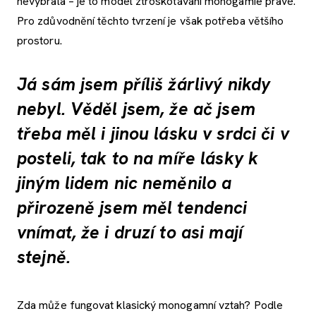
nevybrala – je to model ztroskotávání monogamie pravé.
Pro zdůvodnění těchto tvrzení je však potřeba většího
prostoru.
Já sám jsem příliš žárlivý nikdy
nebyl. Věděl jsem, že ač jsem
třeba měl i jinou lásku v srdci či v
posteli, tak to na míře lásky k
jiným lidem nic neměnilo a
přirozeně jsem měl tendenci
vnímat, že i druzí to asi mají
stejně.
Zda může fungovat klasický monogamní vztah? Podle