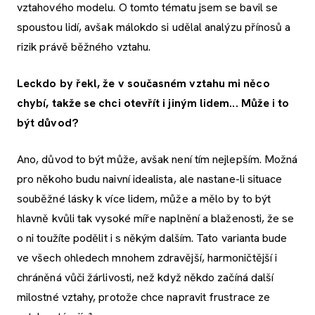
vztahového modelu. O tomto tématu jsem se bavil se
spoustou lidí, avšak málokdo si udělal analýzu přínosů a
rizik právě běžného vztahu.
Leckdo by řekl, že v současném vztahu mi něco
chybí, takže se chci otevřít i jiným lidem... Může i to
být důvod?
Ano, důvod to být může, avšak není tím nejlepším. Možná
pro někoho budu naivní idealista, ale nastane-li situace
souběžné lásky k více lidem, může a mělo by to být
hlavně kvůli tak vysoké míře naplnění a blaženosti, že se
o ni toužíte podělit i s někým dalším. Tato varianta bude
ve všech ohledech mnohem zdravější, harmoničtější i
chráněná vůči žárlivosti, než když někdo začíná další
milostné vztahy, protože chce napravit frustrace ze