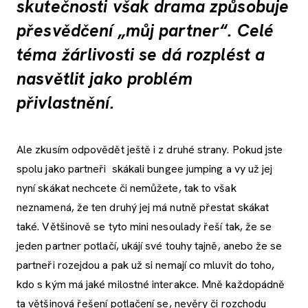
skutečnosti však drama způsobuje
přesvědčení „můj partner“. Celé
téma žárlivosti se dá rozplést a
nasvětlit jako problém
přivlastnění.
Ale zkusím odpovědět ještě i z druhé strany. Pokud jste
spolu jako partneři skákali bungee jumping a vy už jej
nyní skákat nechcete či nemůžete, tak to však
neznamená, že ten druhý jej má nutně přestat skákat
také. Většinově se tyto mini nesoulady řeší tak, že se
jeden partner potlačí, ukájí své touhy tajně, anebo že se
partneři rozejdou a pak už si nemají co mluvit do toho,
kdo s kým má jaké milostné interakce. Mně každopádně
ta většinová řešení potlačení se, nevěry či rozchodu