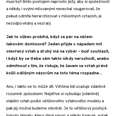
musí být tímto postojem naprosto jistý, aby si společností
a někdy i svými milovanými nenechal vsugerovat, že
pokud odmítá hierarchizovat v milostných vztazích, je
nezodpovědný a nezralý.
Jak to vůbec probíhá, když se pár na něčem
takovém domlouvá? Jeden přijde s nápadem mít
otevřený vztah a druhý má na výběr – buď souhlasit,
i když by se třeba sám takto nikdy nerozhodl, anebo
odmítnout s tím, že riskuje, že časem se vztah právě
kvůli odlišným názorům na toto téma rozpadne...
Ano, i takto se to může dít. Většina lidí uvažuje zdánlivě
rozumně způsobem: Nejdříve si vybuduju (zdánlivě)
stabilní vztah podle většinového vztahového modelu a
pak jej možná budeme otevírat. Je to většinový postoj k
tomuto tématu, který dává smysl a někdy funguje, avšak