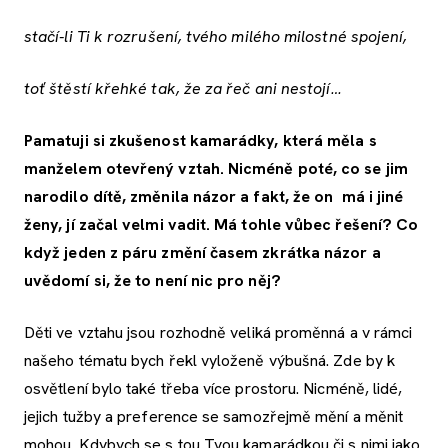
stačí-li Ti k rozrušení, tvého milého milostné spojení,
toť štěstí křehké tak, že za řeč ani nestojí…
Pamatuji si zkušenost kamarádky, která měla s
manželem otevřený vztah. Nicméně poté, co se jim
narodilo dítě, změnila názor a fakt, že on má i jiné
ženy, jí začal velmi vadit. Má tohle vůbec řešení? Co
když jeden z páru změní časem zkrátka názor a
uvědomí si, že to není nic pro něj?
Děti ve vztahu jsou rozhodně veliká proměnná a v rámci
našeho tématu bych řekl vyloženě výbušná. Zde by k
osvětlení bylo také třeba více prostoru. Nicméně, lidé,
jejich tužby a preference se samozřejmě mění a měnit
mohou. Kdybych se s tou Tvou kamarádkou či s nimi jako