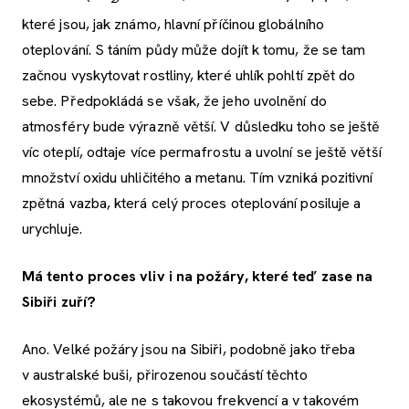
které jsou, jak známo, hlavní příčinou globálního
oteplování. S táním půdy může dojít k tomu, že se tam
začnou vyskytovat rostliny, které uhlík pohltí zpět do
sebe. Předpokládá se však, že jeho uvolnění do
atmosféry bude výrazně větší. V důsledku toho se ještě
víc oteplí, odtaje více permafrostu a uvolní se ještě větší
množství oxidu uhličitého a metanu. Tím vzniká pozitivní
zpětná vazba, která celý proces oteplování posiluje a
urychluje.
Má tento proces vliv i na požáry, které teď zase na
Sibiři zuří?
Ano. Velké požáry jsou na Sibiři, podobně jako třeba
v australské buši, přirozenou součástí těchto
ekosystémů, ale ne s takovou frekvencí a v takovém