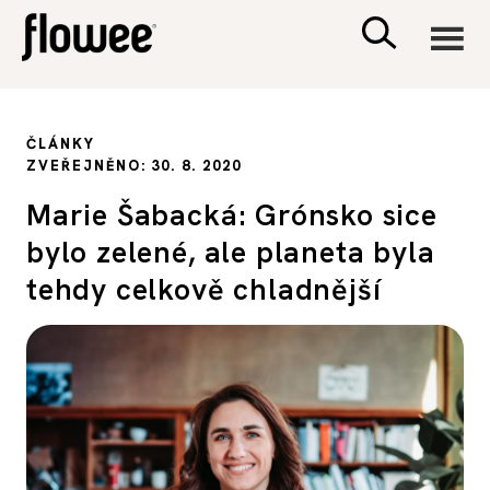
CIVILIZACE
ČLÁNKY
ZVEŘEJNĚNO: 30. 8. 2020
ZDRAVÍ
Marie Šabacká: Grónsko sice
bylo zelené, ale planeta byla
PSYCHOLOGIE
tehdy celkově chladnější
RODINA A DĚTI
SEX A VZTAHY
PORADNA