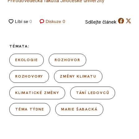
Přírodovědecká fakulta Jihočeské univerzity
Sdílejte
článek
Diskuze
0
TÉMATA:
EKOLOGIE
ROZHOVOR
ROZHOVORY
ZMĚNY KLIMATU
KLIMATICKÉ ZMĚNY
TÁNÍ LEDOVCŮ
TÉMA TÝDNE
MARIE ŠABACKÁ