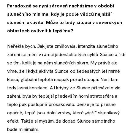
Paradoxně se nyní zároveň nacházíme v období
slunečního minima, kdy je podle vědců nejnižší
sluneční aktivita. Může to tedy situaci v severských
oblastech ovlivnit k lepšímu?
Neřekla bych. Jak jste zmiňovala, intenzita slunečního
záření se mění v rámci jedenáctiletých cyklů Slunce a řídí
se tím, kolik je na něm slunečních skvrn. My právě ale
víme, že i když aktivita Slunce od šedesátých let mírně
klesá, globální teplota naopak pořád stoupá. Není tam
tedy jasná korelace. A i kdyby ze Slunce přicházelo víc
záření, byla by teplejší především horní stratosféra a
teplo pak postupně prosakovalo. Jenže je to přesně
opačně, teplé jsou dolní vrstvy, které „drží“ skleníkový
efekt. Takže si myslím, že dopad Slunce samotného
bude minimální.