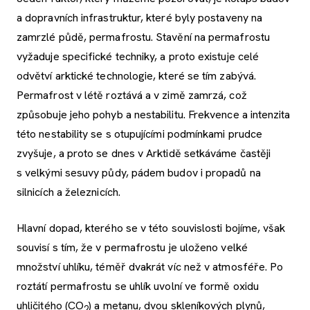
a dopravních infrastruktur, které byly postaveny na
zamrzlé půdě, permafrostu. Stavění na permafrostu
vyžaduje specifické techniky, a proto existuje celé
odvětví arktické technologie, které se tím zabývá.
Permafrost v létě roztává a v zimě zamrzá, což
způsobuje jeho pohyb a nestabilitu. Frekvence a intenzita
této nestability se s otupujícími podmínkami prudce
zvyšuje, a proto se dnes v Arktidě setkáváme častěji
s velkými sesuvy půdy, pádem budov i propadů na
silnicích a železnicích.
Hlavní dopad, kterého se v této souvislosti bojíme, však
souvisí s tím, že v permafrostu je uloženo velké
množství uhlíku, téměř dvakrát víc než v atmosféře. Po
roztátí permafrostu se uhlík uvolní ve formě oxidu
uhličitého (CO
) a metanu, dvou skleníkových plynů,
2