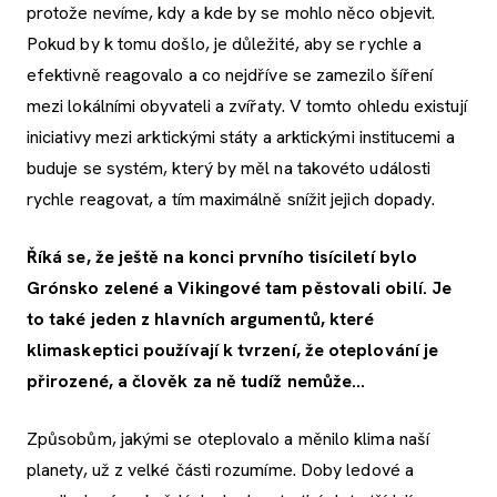
protože nevíme, kdy a kde by se mohlo něco objevit.
Pokud by k tomu došlo, je důležité, aby se rychle a
efektivně reagovalo a co nejdříve se zamezilo šíření
mezi lokálními obyvateli a zvířaty. V tomto ohledu existují
iniciativy mezi arktickými státy a arktickými institucemi a
buduje se systém, který by měl na takovéto události
rychle reagovat, a tím maximálně snížit jejich dopady.
Říká se, že ještě na konci prvního tisíciletí bylo
Grónsko zelené a Vikingové tam pěstovali obilí. Je
to také jeden z hlavních argumentů, které
klimaskeptici používají k tvrzení, že oteplování je
přirozené, a člověk za ně tudíž nemůže…
Způsobům, jakými se oteplovalo a měnilo klima naší
planety, už z velké části rozumíme. Doby ledové a