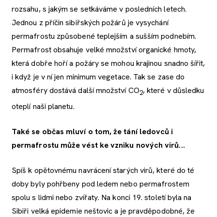
rozsahu, s jakým se setkáváme v posledních letech.
Jednou z příčin sibiřských požárů je vysychání
permafrostu způsobené teplejším a sušším podnebím.
Permafrost obsahuje velké množství organické hmoty,
která dobře hoří a požáry se mohou krajinou snadno šířit,
i když je v ní jen minimum vegetace. Tak se zase do
atmosféry dostává další množství CO
, které v důsledku
2
oteplí naši planetu.
Také se občas mluví o tom, že tání ledovců i
permafrostu může vést ke vzniku nových virů...
Spíš k opětovnému navrácení starých virů, které do té
doby byly pohřbeny pod ledem nebo permafrostem
spolu s lidmi nebo zvířaty. Na konci 19. století byla na
Sibiři velká epidemie neštovic a je pravděpodobné, že