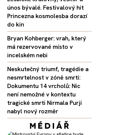
únos bývalé. Festivalový hit
Princezna kosmolesba dorazí
do kin
Bryan Kohberger: vrah, který
má rezervované místo v
incelském nebi
Neskutečný triumf, tragédie a
nesmrtelnost v zóně smrti:
Dokumentu 14 vrcholů: Nic
není nemožné v kontextu
tragické smrti Nirmala Purji
nabyl nový rozměr