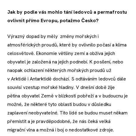
Jak by podle vás mohlo tání ledovců a permafrostu
ovlivnit přímo Evropu, potažmo Česko?
Výrazný dopad by měly změny mořských i
atmosférických proudů, které by ovlivnilo počasí a klima
celosvětově. Ekonomie většiny zemí a obživa jejich
obyvatel je založená na jejich podnebí. K posílení, nebo
naopak ochlazení některých mořských proudů už
v Arktidě i Antarktidě dochází. S odtáváním ledovců dále
souvisí vzestup mořské hladiny. V dnešní době žije
pětina obyvatel Země v blízkosti pobřeží a v budoucnu je
možné, že některé tyto oblasti budou v důsledku
zaplavení neobyvatelné. Tito lidé se budou muset někam
přemístit a je pravděpodobné, že nás čeká velká
migrační vlna a možná i boj o nedostatkové zdroje.