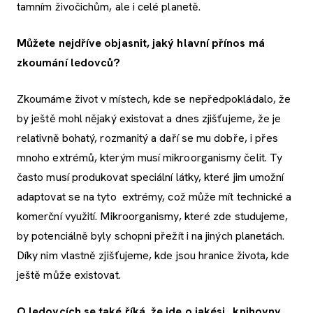
tamním živočichům, ale i celé planetě.
Můžete nejdříve objasnit, jaký hlavní přínos má
zkoumání ledovců?
Zkoumáme život v místech, kde se nepředpokládalo, že
by ještě mohl nějaký existovat a dnes zjišťujeme, že je
relativně bohatý, rozmanitý a daří se mu dobře, i přes
mnoho extrémů, kterým musí mikroorganismy čelit. Ty
často musí produkovat speciální látky, které jim umožní
adaptovat se na tyto extrémy, což může mít technické a
komerční využití. Mikroorganismy, které zde studujeme,
by potenciálně byly schopni přežít i na jiných planetách.
Díky nim vlastně zjišťujeme, kde jsou hranice života, kde
ještě může existovat.
O ledovcích se také říká, že jde o jakési „knihovny