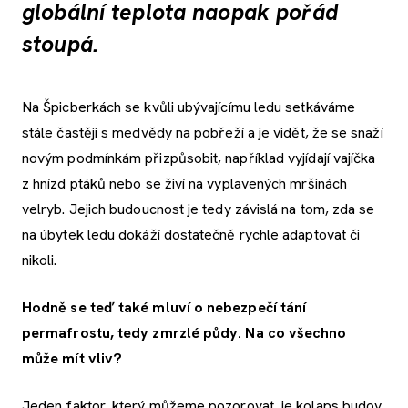
globální teplota naopak pořád
stoupá.
Na Špicberkách se kvůli ubývajícímu ledu setkáváme
stále častěji s medvědy na pobřeží a je vidět, že se snaží
novým podmínkám přizpůsobit, například vyjídají vajíčka
z hnízd ptáků nebo se živí na vyplavených mršinách
velryb. Jejich budoucnost je tedy závislá na tom, zda se
na úbytek ledu dokáží dostatečně rychle adaptovat či
nikoli.
Hodně se teď také mluví o nebezpečí tání
permafrostu, tedy zmrzlé půdy. Na co všechno
může mít vliv?
Jeden faktor, který můžeme pozorovat, je kolaps budov