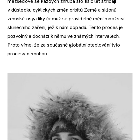
meziledové se každých zhruba sto tisíc let střídají
v důsledku cyklických změn orbitů Země a sklonů
zemské osy, díky čemuž se pravidelně mění množství
slunečního záření, jež k nám dopadá. Tento proces je
pozvolný a dochází k němu ve známých intervalech.
Proto víme, že za současné globální oteplování tyto
procesy nemohou.