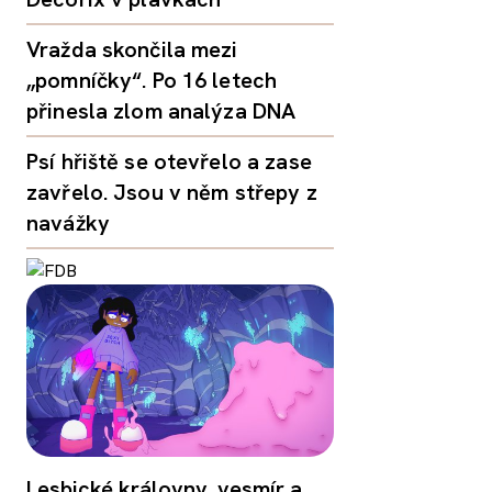
Vražda skončila mezi
„pomníčky“. Po 16 letech
přinesla zlom analýza DNA
Psí hřiště se otevřelo a zase
zavřelo. Jsou v něm střepy z
navážky
Lesbické královny, vesmír a