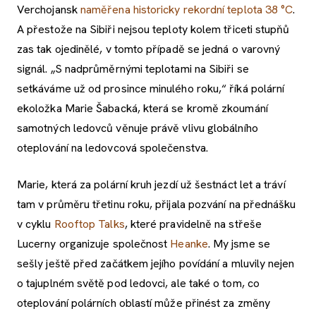
Verchojansk
naměřena historicky rekordní teplota 38 °C
.
A přestože na Sibiři nejsou teploty kolem třiceti stupňů
zas tak ojedinělé, v tomto případě se jedná o varovný
signál. „S nadprůměrnými teplotami na Sibiři se
setkáváme už od prosince minulého roku,“ říká polární
ekoložka Marie Šabacká, která se kromě zkoumání
samotných ledovců věnuje právě vlivu globálního
oteplování na ledovcová společenstva.
Marie, která za polární kruh jezdí už šestnáct let a tráví
tam v průměru třetinu roku, přijala pozvání na přednášku
v cyklu
Rooftop Talks
, které pravidelně na střeše
Lucerny organizuje společnost
Heanke
. My jsme se
sešly ještě před začátkem jejího povídání a mluvily nejen
o tajuplném světě pod ledovci, ale také o tom, co
oteplování polárních oblastí může přinést za změny