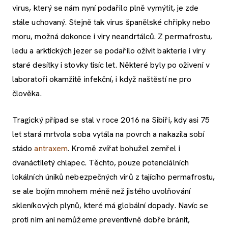
virus, který se nám nyní podařilo plně vymýtit, je zde
stále uchovaný. Stejně tak virus španělské chřipky nebo
moru, možná dokonce i viry neandrtálců. Z permafrostu,
ledu a arktických jezer se podařilo oživit bakterie i viry
staré desítky i stovky tisíc let. Některé byly po oživení v
laboratoři okamžitě infekční, i když naštěstí ne pro
člověka.
Tragický případ se stal v roce 2016 na Sibiři, kdy asi 75
let stará mrtvola soba vytála na povrch a nakazila sobí
stádo
antraxem
. Kromě zvířat bohužel zemřel i
dvanáctiletý chlapec. Těchto, pouze potenciálních
lokálních úniků nebezpečných virů z tajícího permafrostu,
se ale bojím mnohem méně než jistého uvolňování
skleníkových plynů, které má globální dopady. Navíc se
proti nim ani nemůžeme preventivně dobře bránit,