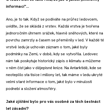
informací“...
Ano, je to tak. Když se podíváte na průřez ledovcem,
uvidíte, že se skládá z vrstev. Každá vrstva je tvořena
jednoročním úhrnem srážek, hlavně sněhových, které na
povrchu zamrzly a časem se přeměnily v led. V každé té
vrstvě ledu je uchován záznam o tom, jaké byly
podmínky na Zemi, v době, kdy se vytvořila. Ledovec
nám tak poskytuje historický zápis o klimatu a můžeme
v něm číst jako v dějepisné knize. Na Antarktidě, kde se
neoteplilo sta tisíce i miliony let, tak máme v ledu ukryté
velmi staré informace o tom, jaké bylo v minulosti
podnebí a složení atmosféry.
Jaké zjištění bylo pro vás osobně za těch šestnáct
let zásadní?