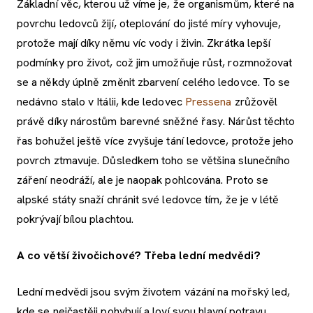
Základní věc, kterou už víme je, že organismům, které na
povrchu ledovců žijí, oteplování do jisté míry vyhovuje,
protože mají díky němu víc vody i živin. Zkrátka lepší
podmínky pro život, což jim umožňuje růst, rozmnožovat
se a někdy úplně změnit zbarvení celého ledovce. To se
nedávno stalo v Itálii, kde ledovec
Pressena
zrůžověl
právě díky nárostům barevné sněžné řasy. Nárůst těchto
řas bohužel ještě více zvyšuje tání ledovce, protože jeho
povrch ztmavuje. Důsledkem toho se většina slunečního
záření neodráží, ale je naopak pohlcována. Proto se
alpské státy snaží chránit své ledovce tím, že je v létě
pokrývají bílou plachtou.
A co větší živočichové? Třeba lední medvědi?
Lední medvědi jsou svým životem vázání na mořský led,
kde se nejčastěji pohybují a loví svou hlavní potravu,