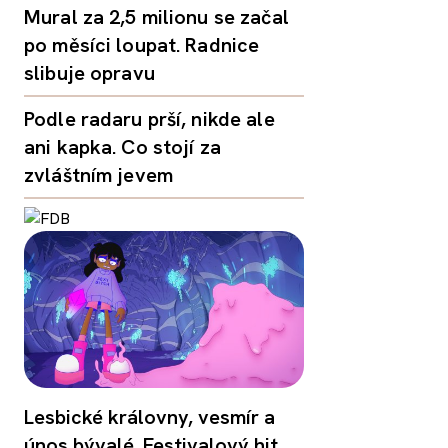
Mural za 2,5 milionu se začal
po měsíci loupat. Radnice
slibuje opravu
Podle radaru prší, nikde ale
ani kapka. Co stojí za
zvláštním jevem
Lesbické královny, vesmír a
únos bývalé. Festivalový hit