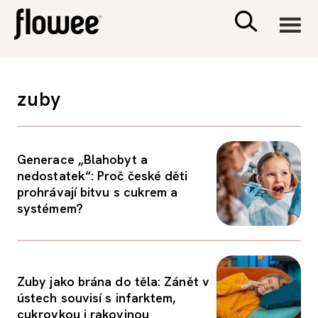
CIVILIZACE
zuby
ZDRAVÍ
Generace „Blahobyt a
PSYCHOLOGIE
nedostatek“: Proč české děti
prohrávají bitvu s cukrem a
RODINA A DĚTI
systémem?
SEX A VZTAHY
Zuby jako brána do těla: Zánět v
PORADNA
ústech souvisí s infarktem,
cukrovkou i rakovinou