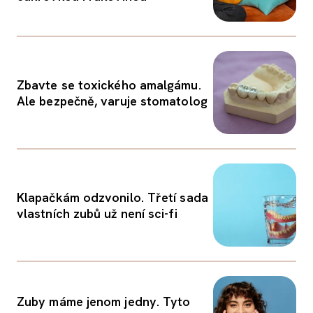
Zbavte se toxického amalgámu.
Ale bezpečně, varuje stomatolog
Klapačkám odzvonilo. Třetí sada
vlastních zubů už není sci-fi
Zuby máme jenom jedny. Tyto