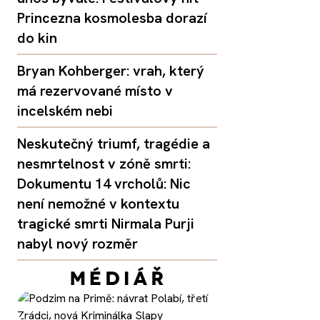
Princezna kosmolesba dorazí
do kin
Bryan Kohberger: vrah, který
má rezervované místo v
incelském nebi
Neskutečný triumf, tragédie a
nesmrtelnost v zóně smrti:
Dokumentu 14 vrcholů: Nic
není nemožné v kontextu
tragické smrti Nirmala Purji
nabyl nový rozměr