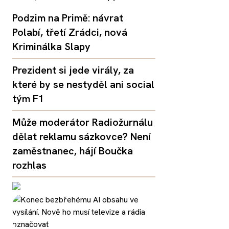
Podzim na Primě: návrat
Polabí, třetí Zrádci, nová
Kriminálka Slapy
Prezident si jede virály, za
které by se nestyděl ani social
tým F1
Může moderátor Radiožurnálu
dělat reklamu sázkovce? Není
zaměstnanec, hájí Boučka
rozhlas