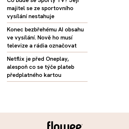
Co bude se Sporty TV? Její
majitel se ze sportovního
vysílání nestahuje
Konec bezbřehému AI obsahu
ve vysílání. Nově ho musí
televize a rádia označovat
Netflix je před Oneplay,
alespoň co se týče plateb
předplatného kartou