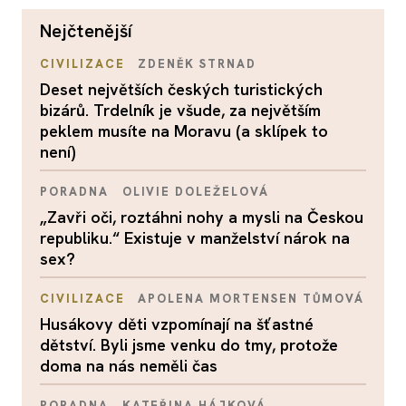
nejčtenější
CIVILIZACE
ZDENĚK STRNAD
Deset největších českých turistických
bizárů. Trdelník je všude, za největším
peklem musíte na Moravu (a sklípek to
není)
PORADNA
OLIVIE DOLEŽELOVÁ
„Zavři oči, roztáhni nohy a mysli na Českou
republiku.“ Existuje v manželství nárok na
sex?
CIVILIZACE
APOLENA MORTENSEN TŮMOVÁ
Husákovy děti vzpomínají na šťastné
dětství. Byli jsme venku do tmy, protože
doma na nás neměli čas
PORADNA
KATEŘINA HÁJKOVÁ