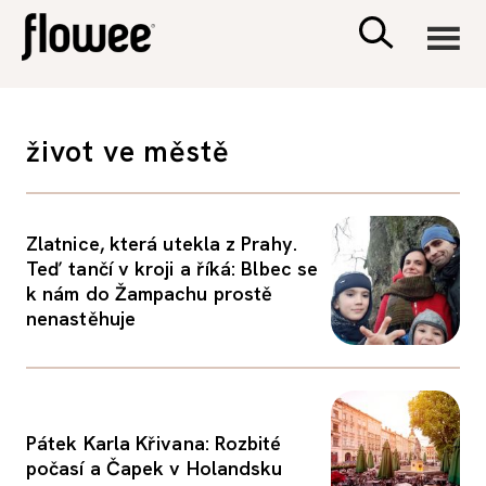
CIVILIZACE
život ve městě
ZDRAVÍ
Zlatnice, která utekla z Prahy.
PSYCHOLOGIE
Teď tančí v kroji a říká: Blbec se
k nám do Žampachu prostě
RODINA A DĚTI
nenastěhuje
SEX A VZTAHY
Pátek Karla Křivana: Rozbité
PORADNA
počasí a Čapek v Holandsku