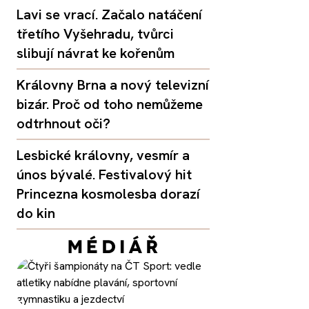
Lavi se vrací. Začalo natáčení
třetího Vyšehradu, tvůrci
slibují návrat ke kořenům
Královny Brna a nový televizní
bizár. Proč od toho nemůžeme
odtrhnout oči?
Lesbické královny, vesmír a
únos bývalé. Festivalový hit
Princezna kosmolesba dorazí
do kin