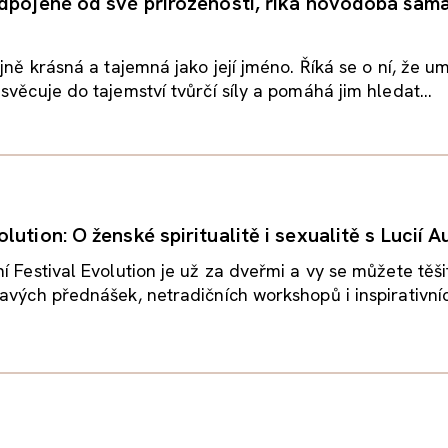
dpojené od své přirozenosti, říká novodobá šam
jně krásná a tajemná jako její jméno. Říká se o ní, že umí
svěcuje do tajemství tvůrčí síly a pomáhá jim hledat...
ution: O ženské spiritualitě i sexualitě s Lucií 
í Festival Evolution je už za dveřmi a vy se můžete těši
avých přednášek, netradičních workshopů i inspirativníc