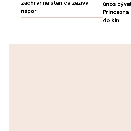
záchranná stanice zažívá
únos býval
nápor
Princezna
do kin