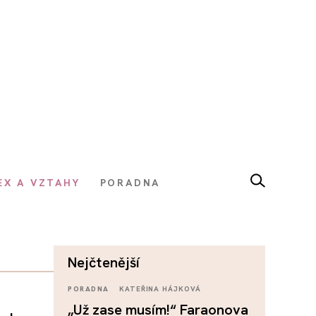
EX A VZTAHY
PORADNA
nejčtenější
PORADNA
KATEŘINA HÁJKOVÁ
„Už zase musím!“ Faraonova