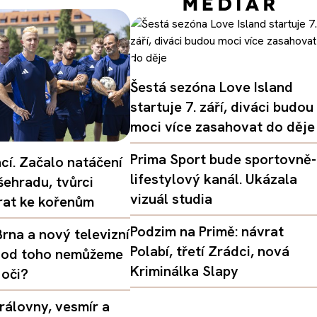
Šestá sezóna Love Island
startuje 7. září, diváci budou
moci více zasahovat do děje
Prima Sport bude sportovně-
ací. Začalo natáčení
lifestylový kanál. Ukázala
šehradu, tvůrci
vizuál studia
vrat ke kořenům
Podzim na Primě: návrat
rna a nový televizní
Polabí, třetí Zrádci, nová
oč od toho nemůžeme
Kriminálka Slapy
 oči?
rálovny, vesmír a