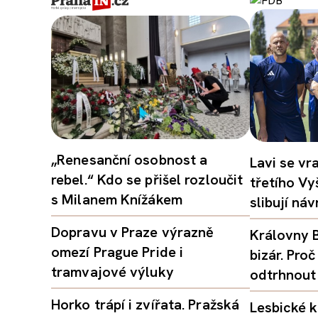
„Renesanční osobnost a
Lavi se vr
rebel.“ Kdo se přišel rozloučit
třetího Vy
s Milanem Knížákem
slibují ná
Dopravu v Praze výrazně
Královny B
omezí Prague Pride i
bizár. Pr
tramvajové výluky
odtrhnout
Horko trápí i zvířata. Pražská
Lesbické k