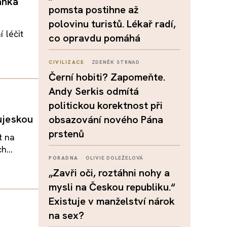
anka
pomsta postihne až
polovinu turistů. Lékař radí,
 léčit
co opravdu pomáhá
CIVILIZACE
ZDENĚK STRNAD
Černí hobiti? Zapomeňte.
Andy Serkis odmítá
politickou korektnost při
Aujeskou
obsazování nového Pána
prstenů
t na
h...
PORADNA
OLIVIE DOLEŽELOVÁ
„Zavři oči, roztáhni nohy a
mysli na Českou republiku.“
Existuje v manželství nárok
na sex?