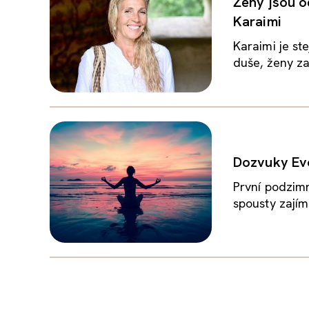
Ženy jsou o
Karaimi
Karaimi je ste
duše, ženy za
Dozvuky Evol
První podzimn
spousty zajím