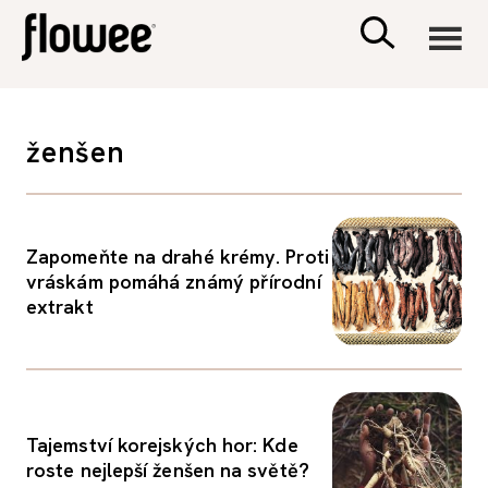
CIVILIZACE
ženšen
ZDRAVÍ
PSYCHOLOGIE
Zapomeňte na drahé krémy. Proti
vráskám pomáhá známý přírodní
extrakt
RODINA A DĚTI
SEX A VZTAHY
Tajemství korejských hor: Kde
PORADNA
roste nejlepší ženšen na světě?