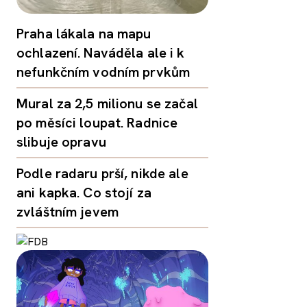
Praha lákala na mapu
ochlazení. Naváděla ale i k
nefunkčním vodním prvkům
Mural za 2,5 milionu se začal
po měsíci loupat. Radnice
slibuje opravu
Podle radaru prší, nikde ale
ani kapka. Co stojí za
zvláštním jevem