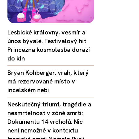
Lesbické královny, vesmír a
únos bývalé. Festivalový hit
Princezna kosmolesba dorazí
do kin
Bryan Kohberger: vrah, který
má rezervované místo v
incelském nebi
Neskutečný triumf, tragédie a
nesmrtelnost v zóně smrti:
Dokumentu 14 vrcholů: Nic
není nemožné v kontextu
tragické smrti Nirmala Purji