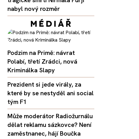
nabyl nový rozměr
Podzim na Primě: návrat
Polabí, třetí Zrádci, nová
Kriminálka Slapy
Prezident si jede virály, za
které by se nestyděl ani social
tým F1
Může moderátor Radiožurnálu
dělat reklamu sázkovce? Není
zaměstnanec, hájí Boučka