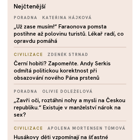
nejčtenější
PORADNA
KATEŘINA HÁJKOVÁ
„Už zase musím!“ Faraonova pomsta
postihne až polovinu turistů. Lékař radí, co
opravdu pomáhá
CIVILIZACE
ZDENĚK STRNAD
Černí hobiti? Zapomeňte. Andy Serkis
odmítá politickou korektnost při
obsazování nového Pána prstenů
PORADNA
OLIVIE DOLEŽELOVÁ
„Zavři oči, roztáhni nohy a mysli na Českou
republiku.“ Existuje v manželství nárok na
sex?
CIVILIZACE
APOLENA MORTENSEN TŮMOVÁ
Husákovy děti vzpomínají na šťastné