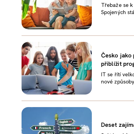
Třebaže se k 
Spojených stát
Česko jako 
přiblížit pr
IT se řítí ve
nové způsoby, 
Deset zajím