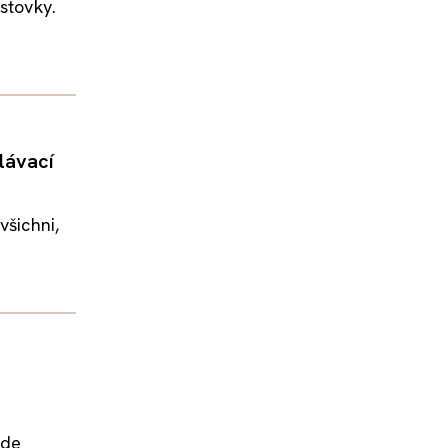
stovky.
lávací
všichni,
ude