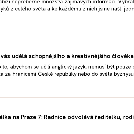
abízí nepřeberné množství zajímavých informací. Vybral
zyků z celého světa a ke každému z nich jsme našli jedn
z vás udělá schopnějšího a kreativnějšího člověka
to, abychom se učili anglický jazyk, nemusí být pouze
a za hranicemi České republiky nebo do světa byznysu.
lka na Praze 7: Radnice odvolává ředitelku, rod