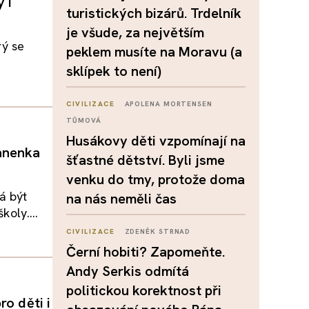
 i
turistických bizárů. Trdelník
je všude, za největším
rý se
peklem musíte na Moravu (a
sklípek to není)
CIVILIZACE
APOLENA MORTENSEN
TŮMOVÁ
Husákovy děti vzpomínají na
panenka
šťastné dětství. Byli jsme
venku do tmy, protože doma
á být
na nás neměli čas
koly....
CIVILIZACE
ZDENĚK STRNAD
Černí hobiti? Zapomeňte.
Andy Serkis odmítá
politickou korektnost při
ro děti i