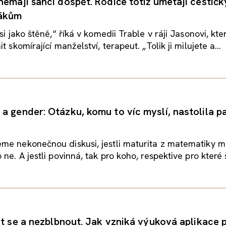
emají šanci dospět. Rodiče totiž umetají cestičky
ákům
si jako štěně,“ říká v komedii Trable v ráji Jasonovi, kte
t skomírající manželství, terapeut. „Tolik ji milujete a...
a gender: Otázku, komu to víc myslí, nastolila 
me nekonečnou diskusi, jestli maturita z matematiky m
ne. A jestli povinná, tak pro koho, respektive pro které š
it se a nezblbnout. Jak vzniká výuková aplikace p