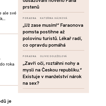
obsazování nového Pána
prstenů
e ale své
...
PORADNA
KATEŘINA HÁJKOVÁ
„Už zase musím!“ Faraonova
pomsta postihne až
polovinu turistů. Lékař radí,
co opravdu pomáhá
PORADNA
OLIVIE DOLEŽELOVÁ
a
„Zavři oči, roztáhni nohy a
 do roka
mysli na Českou republiku.“
Existuje v manželství nárok
na sex?
dů je