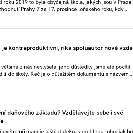
i roku 2019 to byla obyčejná škola, jakých jsou v Praze 
ozhodnutí Prahy 7 ze 17. prosince loňského roku, kdy...
je kontraproduktivní, říká spoluautor nové vzdě
ětšina z nás neslyšela, jeho důsledky jsme ale pocítili 
ili do školy. Řeč je o důležitém dokumentu s názvem...
ení daňového základu? Vzdělávejte sebe i své
ce
ového přiznání je ještě daleko, k přehledu toho, jak b