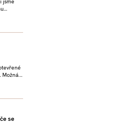
i jsme
u...
 otevřené
 Možná...
iče se