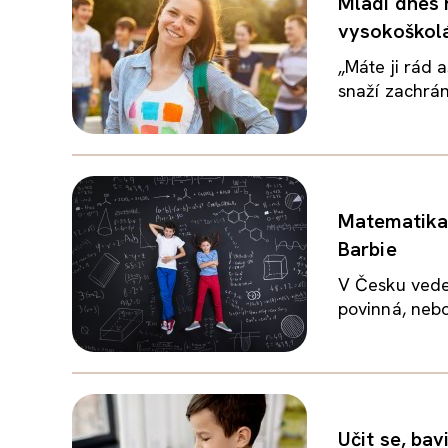
Mladí dnes n
vysokoškol
„Máte ji rád a
snaží zachráni
Matematika 
Barbie
V Česku vede
povinná, nebo 
Učit se, bav