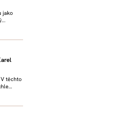
u jako
...
Karel
 V těchto
le...