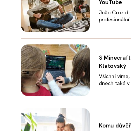
YouTube
João Cruz drž
profesionální 
S Minecraft
Klatovský
Všichni víme,
dnech také v 
Komu důvěřu