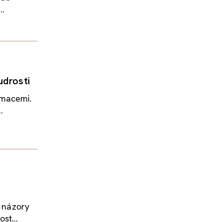
..
udrosti
rmacemi.
.
Q
a názory
st...