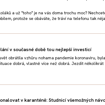
koláků a už "toho" je na vás doma trochu moc? Nechcet
bilem, protože se obáváte, že tráví na telefonu tak nějak
lání v současné době tou nejlepší investicí
 svět obrátila vzhůru nohama pandemie koronaviru, byl
tuace dobrá, vlastně více než dobrá. Jezdit několikrát
onalovat v karanténě: Studnicí všemožných návo