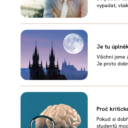
vypadat, však
Je tu úplně
Všichni jsme
Je proto dobr
Proč kritick
Pokud si dobř
studentů moc 