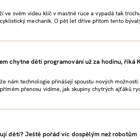
í ve svém videu klíč v mastné ruce a vypadá tak troch
cyklistický mechanik. O pět let dříve přitom tento bývalý
em chytne děti programování už za hodinu, říká 
 že nám technologie přinášejí spoustu nových možností.
přímém přenosu vidíme, jak skupiny chytrých ajťáků rych
jí děti? Ještě pořád víc dospělým než robotům