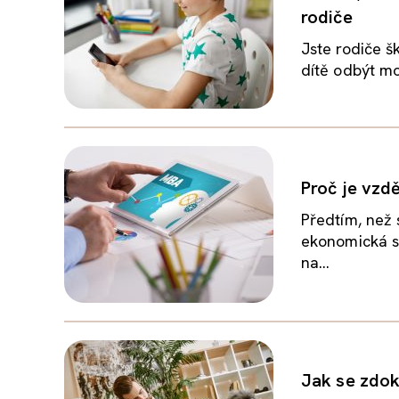
rodiče
Jste rodiče š
dítě odbýt mo
Proč je vzdě
Předtím, než
ekonomická si
na...
Jak se zdok