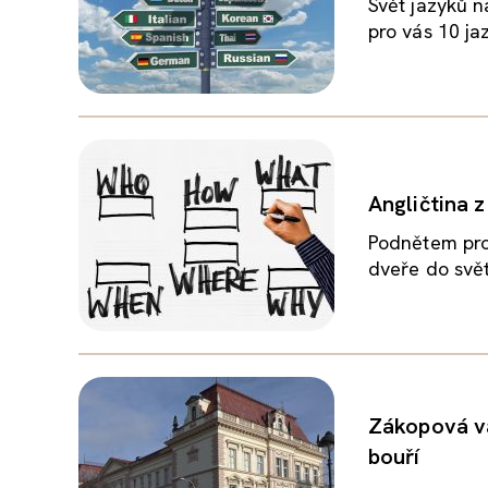
Svět jazyků n
pro vás 10 ja
Angličtina 
Podnětem pro 
dveře do svět
Zákopová vá
bouří