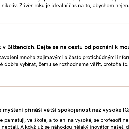
 nikoliv. Závěr roku je ideální čas na to, abychom nejen.
k v Blížencích. Dejte se na cestu od poznání k mo
 zavaleni mnoha zajímavými a často protichůdnými info
é dobře vybírat, čemu se rozhodneme věřit, protože to..
é myšlení přináší větší spokojenost než vysoké I
e pamatuji, ve škole, a to ani na vysoké, se profesoři n
neptali. A když už se náhodou nějaký inovátor našel, do