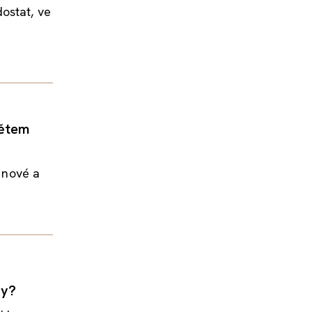
ostat, ve
dětem
t nové a
ny?