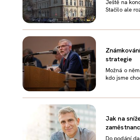
Ještě na konc
Stačilo ale r
Známkování 
strategie
Možná o něm v
kdo jsme chod
Jak na sníž
zaměstnan
Do podání daň