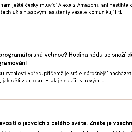
nám ještě česky mluvící Alexa z Amazonu ani nestihla d
ech už s hlasovými asistenty vesele komunikují i ti...
programátorská velmoc? Hodina kódu se snaží 
ogramování
lkou rychlostí vpřed, přičemž je stále náročnější nacháze
jak děti zaujmout – jak je naučit s novými...
avostí o jazycích z celého světa. Znáte je všech