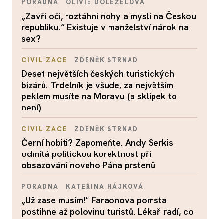
PORADNA
OLIVIE DOLEŽELOVÁ
„Zavři oči, roztáhni nohy a mysli na Českou
republiku.“ Existuje v manželství nárok na
sex?
CIVILIZACE
ZDENĚK STRNAD
Deset největších českých turistických
bizárů. Trdelník je všude, za největším
peklem musíte na Moravu (a sklípek to
není)
CIVILIZACE
ZDENĚK STRNAD
Černí hobiti? Zapomeňte. Andy Serkis
odmítá politickou korektnost při
obsazování nového Pána prstenů
PORADNA
KATEŘINA HÁJKOVÁ
„Už zase musím!“ Faraonova pomsta
postihne až polovinu turistů. Lékař radí, co