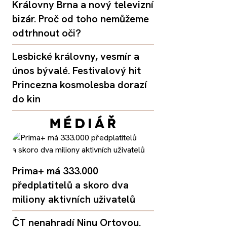
Královny Brna a nový televizní
bizár. Proč od toho nemůžeme
odtrhnout oči?
Lesbické královny, vesmír a
únos bývalé. Festivalový hit
Princezna kosmolesba dorazí
do kin
Prima+ má 333.000
předplatitelů a skoro dva
miliony aktivních uživatelů
ČT nenahradí Ninu Ortovou.