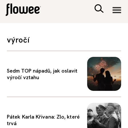
CIVILIZACE
výročí
ZDRAVÍ
PSYCHOLOGIE
Sedm TOP nápadů, jak oslavit
výročí vztahu
RODINA A DĚTI
SEX A VZTAHY
Pátek Karla Křivana: Zlo, které
PORADNA
trvá